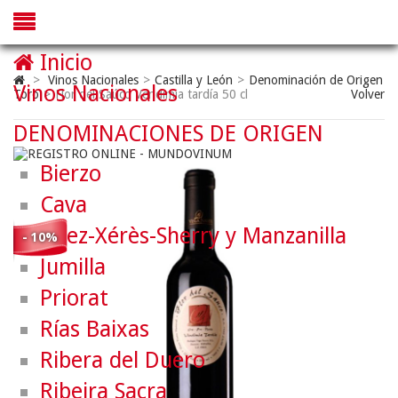
Inicio
>
Vinos Nacionales
>
Castilla y León
>
Denominación de Origen
Vinos Nacionales
Toro
>
Flor del Saúco Vendimia tardía 50 cl
Volver
DENOMINACIONES DE ORIGEN
Bierzo
Cava
Jerez-Xérès-Sherry y Manzanilla
- 10%
Jumilla
Priorat
Rías Baixas
Ribera del Duero
Ribeira Sacra