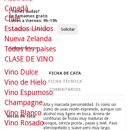
Canadá
¿Tienes dudas?
Te llamamos gratis
Chile
Lunes a Viernes: 9h-19h
Estados Unidos
Nueva Zelanda
Todos los países
Compártelo en:
CLASE DE VINO
Vino Dulce
FICHA DE CATA
Vino de Hielo
FICHA TÉCNICA
COMENTARIOS
Vino Espumoso
Champagne
Alta y marcada personalidad. Es como un
zumo de uvas recién exprimido, aunque con
Vino Blanco
alcohol muy ligero en boca. Aroma de
Notas de cata:
confituras de frutas muy maduras de
Vino Rosado
bosque, cereza picota , pasas y miel. Paso
aterciopelado y suave pero muy largo.