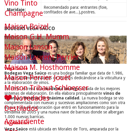
Vino Tinto
Recomendado para: entrantes (foie,
Maridaje:
Champagne
confitados de ave...),postres.
Maison Boizel
BODEGAS VEGA SAÚCO
Maison G.H. Mumm
Maison Lanson
Maison Laurent Perrier
Maison M. Hosthomme
Vega Saúco
Bodegas Vega Saúco
es una bodega familiar que data de 1.986,
Maison Perrier Jouët
aunque la familia lleva más de 35 años dedicándose a la viticultura y
a la elaboración de vinos.
Maison Tribaut Schloesser
En 1.997 estrena una
moderna bodega
dotada de los mejores
sistemas de elaboración. En ella elabora principalmente
vinos de
Novedades
Crianza
y
Reserva de máxima calidad
. La nueva bodega se vio
complementada con nuevas y sucesivas ampliaciones como son otra
Destilados
nueva zona de elaboración que entró en funcionamiento para la
vendimia de 2005 y una nueva nave de barricas donde se albergan
1.000 nuevas barricas.
Aguardiente
Localización
Vega Saúco
está ubicada en Morales de Toro, amparada por la