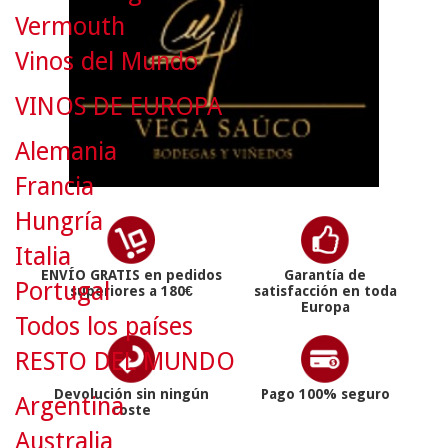
Vermouth
Vinos del Mundo
VINOS DE EUROPA
Alemania
Francia
Hungría
Italia
ENVÍO GRATIS en pedidos
Garantía de
Portugal
superiores a 180€
satisfacción en toda
Europa
Todos los países
RESTO DEL MUNDO
Devolución sin ningún
Pago 100% seguro
Argentina
coste
Australia