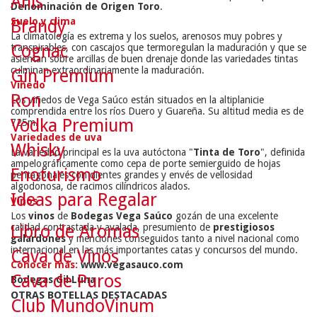
Anís
Denominación de Origen Toro
.
Suelo y clima
Brandy
La climatología es extrema y los suelos, arenosos muy pobres y
Cognac
transpirables, con cascajos que termoregulan la maduración y que se
asientan sobre arcillas de buen drenaje donde las variedades tintas
culminan extraordinariamente la maduración.
Gin Premium
Viñedo
Ron
Los viñedos de Vega Saúco están situados en la altiplanicie
comprendida entre los ríos Duero y Guareña. Su altitud media es de
Vodka Premium
725m.
Variedades de uva
Whisky
La variedad principal es la uva autóctona "
Tinta de Toro
", definida
ampelográficamente como cepa de porte semierguido de hojas
Enoturismo
pentagonales con dientes grandes y envés de vellosidad
algodonosa, de racimos cilíndricos alados.
Ideas para Regalar
Vinos
Los
vinos
de
Bodegas Vega Saúco
gozán de una excelente
calidad contrastada y avalada, presumiento de
prestigiosos
Libro de Aromas
galardones
y menciones conseguidos tanto a nivel nacional como
internacional en las más importantes catas y concursos del mundo.
Cava de Vinos
Conocer más:
www.vegasauco.com
Cava de Puros
Bodegas Gil Luna
OTRAS BOTELLAS DESTACADAS
Club MundoVinum