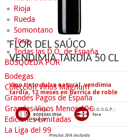
Rioja
Rueda
Somontano
Toro
FLOR DEL SAÚCO
Todas las D.O. de España
VENDIMIA TARDÍA 50 CL
BÚSQUEDA POR
Bodegas
Vino tinto dulce natural, vendimia
Colección Vinos Mágnum
tardía, 12 meses en barrica de roble
Grandes Pagos de España
Grandes Vinos Menos 10€
Bodega :
D.O./I.G.P. :
BODEGAS VEGA
Toro
Ediciones Limitadas
SAÚCO
La Liga del 99
Precios IVA incluido