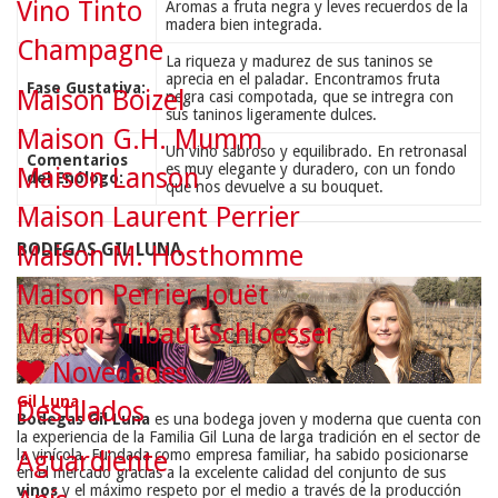
Vino Tinto
Aromas a fruta negra y leves recuerdos de la
madera bien integrada.
Champagne
La riqueza y madurez de sus taninos se
aprecia en el paladar. Encontramos fruta
Fase Gustativa:
Maison Boizel
negra casi compotada, que se intregra con
sus taninos ligeramente dulces.
Maison G.H. Mumm
Un vino sabroso y equilibrado. En retronasal
Comentarios
es muy elegante y duradero, con un fondo
Maison Lanson
del Enólogo:
que nos devuelve a su bouquet.
Maison Laurent Perrier
BODEGAS GIL LUNA
Maison M. Hosthomme
Maison Perrier Jouët
Maison Tribaut Schloesser
Novedades
Gil Luna
Destilados
Bodegas Gil Luna
es una bodega joven y moderna que cuenta con
la experiencia de la Familia Gil Luna de larga tradición en el sector de
Aguardiente
la vinícola. Fundada como empresa familiar, ha sabido posicionarse
en el mercado gracias a la excelente calidad del conjunto de sus
vinos
y el máximo respeto por el medio a través de la producción