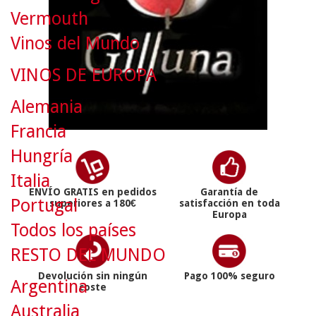
Vermouth
Vinos del Mundo
VINOS DE EUROPA
Alemania
Francia
Hungría
Italia
ENVÍO GRATIS en pedidos
Garantía de
Portugal
superiores a 180€
satisfacción en toda
Europa
Todos los países
RESTO DEL MUNDO
Devolución sin ningún
Pago 100% seguro
Argentina
coste
Australia