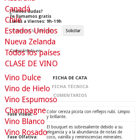
Canadá
¿Tienes dudas?
Te llamamos gratis
Chile
Lunes a Viernes: 9h-19h
Estados Unidos
Nueva Zelanda
Todos los países
Compártelo en:
CLASE DE VINO
Vino Dulce
FICHA DE CATA
FICHA TÉCNICA
Vino de Hielo
COMENTARIOS
Vino Espumoso
Champagne
Color cereza picota con reflejos rubí. Limpio
Fase Visual:
y brillante.
Vino Blanco
El bouquet es sobresaliente debido a su
Vino Rosado
elegancia y a la abundancia de notas de
Fase Olfativa:
coco, vainilla y reminiscencias minerales.