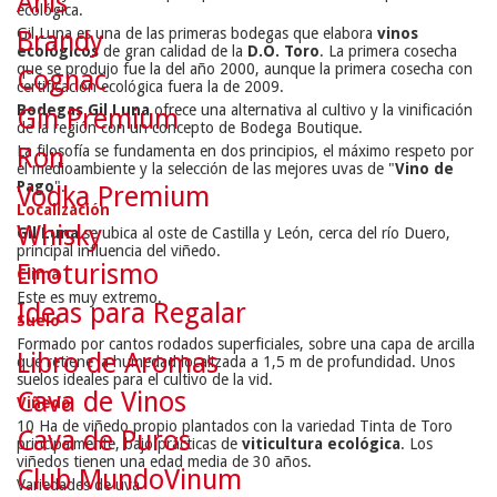
Anís
ecológica.
Gil Luna es una de las primeras bodegas que elabora
vinos
Brandy
ecológicos
de gran calidad de la
D.O. Toro
. La primera cosecha
que se produjo fue la del año 2000, aunque la primera cosecha con
Cognac
certificación ecológica fuera la de 2009.
Bodegas Gil Luna
ofrece una alternativa al cultivo y la vinificación
Gin Premium
de la región con un concepto de Bodega Boutique.
Ron
La filosofía se fundamenta en dos principios, el máximo respeto por
el medioambiente y la selección de las mejores uvas de "
Vino de
Pago
".
Vodka Premium
Localización
Whisky
Gil Luna
se ubica al oste de Castilla y León, cerca del río Duero,
principal influencia del viñedo.
Enoturismo
Clima
Este es muy extremo.
Ideas para Regalar
Suelo
Formado por cantos rodados superficiales, sobre una capa de arcilla
Libro de Aromas
que retiene la humedad localizada a 1,5 m de profundidad. Unos
suelos ideales para el cultivo de la vid.
Cava de Vinos
Viñedo
10 Ha de viñedo propio plantados con la variedad Tinta de Toro
Cava de Puros
principalmente, bajo prácticas de
viticultura ecológica
. Los
viñedos tienen una edad media de 30 años.
Club MundoVinum
Variedades de uva