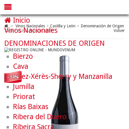
Inicio
>
Vinos Nacionales
>
Castilla y León
>
Denominación de Origen
Vinos Nacionales
Toro
>
Lunas Nuevas 2019
Volver
DENOMINACIONES DE ORIGEN
Bierzo
Cava
Jerez-Xérès-Sherry y Manzanilla
- 10%
Jumilla
Priorat
Rías Baixas
Ribera del Duero
Ribeira Sacra