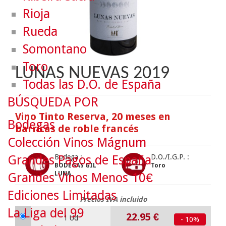
Rioja
Rueda
Somontano
Toro
LUNAS NUEVAS 2019
Todas las D.O. de España
BÚSQUEDA POR
Vino Tinto Reserva, 20 meses en
Bodegas
barricas de roble francés
Colección Vinos Mágnum
Grandes Pagos de España
Bodega :
D.O./I.G.P. :
BODEGAS GIL
Toro
LUNA
Grandes Vinos Menos 10€
Ediciones Limitadas
Precios IVA incluido
La Liga del 99
22.95
€
1 Ud
- 10%