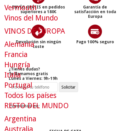
Vermouth
ENVÍO GRATIS en pedidos
Garantía de
superiores a 180€
satisfacción en toda
Vinos del Mundo
Europa
VINOS DE EUROPA
Devolución sin ningún
Pago 100% seguro
Alemania
coste
Francia
Hungría
¿Tienes dudas?
Italia
Te llamamos gratis
Lunes a Viernes: 9h-19h
Portugal
Todos los países
RESTO DEL MUNDO
Compártelo en:
Argentina
Australia