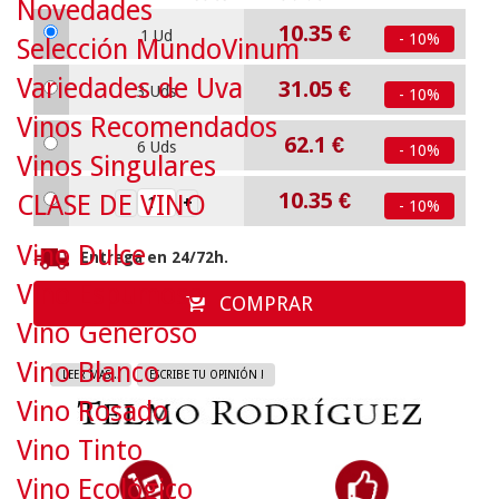
Novedades
10.35
€
1 Ud
- 10%
Selección MundoVinum
Variedades de Uva
31.05
€
3 Uds
- 10%
Vinos Recomendados
62.1
€
6 Uds
- 10%
Vinos Singulares
10.35
€
CLASE DE VINO
- 10%
Vino Dulce
Entrega en 24/72h.
Vino Espumoso
COMPRAR
Vino Generoso
Vino Blanco
LEER MAS...
ESCRIBE TU OPINIÓN !
Vino Rosado
Vino Tinto
Vino Ecológico