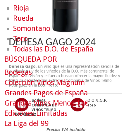
Rioja
Rueda
Somontano
Toro
DEHESA GAGO 2024
Todas las D.O. de España
BÚSQUEDA POR
Dehesa Gago
, un vino que es una representación sencilla de
Bodegas
la viticultura y de los viñedos de la D.O. más continental de
España. Su visión y esfuerzo buscan ofrecer la mayor fluidez y
frescura de este lugar extremo. Compañía de Vinos Telmo
Colección Vinos Mágnum
Rodríguez en la
D.O. Toro
.
Grandes Pagos de España
Bodega :
D.O./I.G.P. :
Grandes Vinos Menos 10€
COMPAÑÍA DE
Toro
VINOS TELMO
Ediciones Limitadas
RODRÍGUEZ
La Liga del 99
Precios IVA incluido