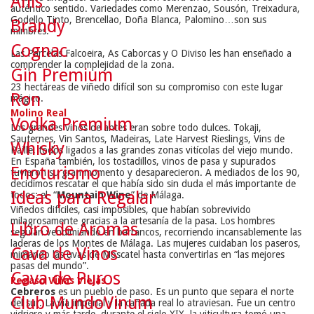
Anís
auténtico sentido. Variedades como Merenzao, Sousón, Treixadura, 
Godello Tinto, Brencellao, Doña Blanca, Palomino…son sus 
Brandy
mimbres.
Cognac
Las Parcelas Falcoeira, As Caborcas y O Diviso les han enseñado a 
comprender la complejidad de la zona.
Gin Premium
23 hectáreas de viñedo difícil son su compromiso con este lugar 
Ron
mágico.
Molino Real
Vodka Premium
Los grandes vinos de antes eran sobre todo dulces. Tokaji, 
Sauternes, Vin Santos, Madeiras, Late Harvest Rieslings, Vins de 
Whisky
Paille, todos ligados a las grandes zonas vitícolas del viejo mundo. 
En España también, los tostadillos, vinos de pasa y supurados 
Enoturismo
tuvieron su gran momento y desaparecieron. A mediados de los 90, 
decidimos rescatar el que había sido sin duda el más importante de 
Ideas para Regalar
todos: el  “
Mountain Wine
” de Málaga.
Viñedos difíciles, casi imposibles, que habían sobrevivido 
milagrosamente gracias a la artesanía de la pasa. Los hombres 
Libro de Aromas
seguían vendimiando en barrancos, recorriendo incansablemente las 
laderas de los Montes de Málaga. Las mujeres cuidaban los paseros, 
Cava de Vinos
mimando las uvas de Moscatel hasta convertirlas en “las mejores 
pasas del mundo”.
Cava de Puros
Pegaso Viñas Viejas
Cebreros
 es un pueblo de paso. Es un punto que separa el norte 
Club MundoVinum
del sur. La vía imperial y la cañada real lo atraviesan. Fue un centro 
vidriero y más tarde, durante el siglo XIX, la viticultura tomó una 