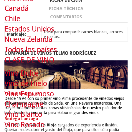
FICHA DE CATA
Canadá
FICHA TÉCNICA
COMENTARIOS
Chile
Estados Unidos
Ideal para compartir carnes blancas, arroces
Maridaje:
y pastas.
Nueva Zelanda
Todos los países
COMPAÑÍA DE VINOS TELMO RODRÍGUEZ
CLASE DE VINO
Vino Dulce
Vino de Hielo
Vino Espumoso
Telmo Rodríguez
Desde 1994 con su primer vino Alma procedente de viñedos viejos
Champagne
de Garnacha del pueblo de Sada, en una Navarra misteriosa. Una
trayectoria por distintas zonas vitivinícolas de nuestro país donde
han dejado su impronta para elaborar grandes vinos.
Vino Blanco
Bodega Lanzaga
Vino Rosado
En 1998 regrasan a
La Rioja
cargados de experiencia e ilusión.
Querían redescubrir el gusto del Rioja, que para ellos sólo podía