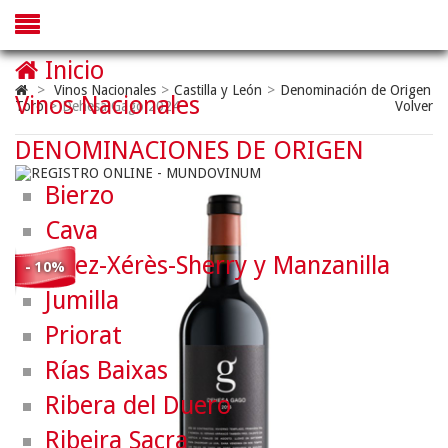
Inicio
>
Vinos Nacionales
>
Castilla y León
>
Denominación de Origen
Vinos Nacionales
Toro
>
Dehesa Gago 2024
Volver
DENOMINACIONES DE ORIGEN
Bierzo
Cava
Jerez-Xérès-Sherry y Manzanilla
- 10%
Jumilla
Priorat
Rías Baixas
Ribera del Duero
Ribeira Sacra