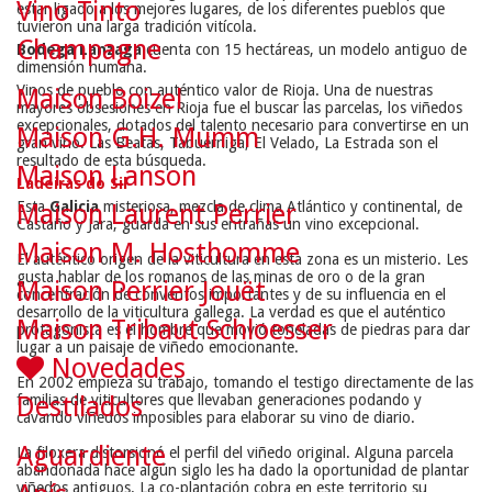
Vino Tinto
estar ligado a los mejores lugares, de los diferentes pueblos que
tuvieron una larga tradición vitícola.
Champagne
Bodega Lanzaga
 cuenta con 15 hectáreas, un modelo antiguo de 
dimensión humana.
Vinos de pueblo con auténtico valor de Rioja. Una de nuestras 
Maison Boizel
mayores obsesiones en Rioja fue el buscar las parcelas, los viñedos 
excepcionales, dotados del talento necesario para convertirse en un 
Maison G.H. Mumm
gran vino. Las Beatas, Tabuérniga, El Velado, La Estrada son el 
resultado de esta búsqueda.
Maison Lanson
Ladeiras do Sil
Esta 
Galicia
 misteriosa, mezcla de clima Atlántico y continental, de 
Maison Laurent Perrier
Castaño y Jara, guarda en sus entrañas un vino excepcional.
Maison M. Hosthomme
El auténtico origen de la viticultura en esta zona es un misterio. Les 
gusta hablar de los romanos de las minas de oro o de la gran 
Maison Perrier Jouët
concentración de conventos importantes y de su influencia en el 
desarrollo de la viticultura gallega. La verdad es que el auténtico 
Maison Tribaut Schloesser
protagonista es el hombre que movió toneladas de piedras para dar 
lugar a un paisaje de viñedo emocionante.
Novedades
En 2002 empieza su trabajo, tomando el testigo directamente de las 
familias de viticultores que llevaban generaciones podando y 
Destilados
cavando viñedos imposibles para elaborar su vino de diario.
Aguardiente
La filoxera distorsionó el perfil del viñedo original. Alguna parcela 
abandonada hace algún siglo les ha dado la oportunidad de plantar 
viñedos antiguos. La co-plantación cobra en este territorio su 