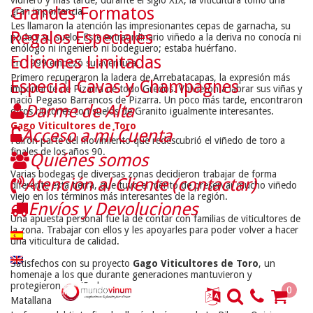
Grandes Formatos
gran importancia.
Les llamaron la atención las impresionantes cepas de garnacha, su 
Regalos Especiales
poda y su suelo. Este extraordinario viñedo a la deriva no conocía ni 
enólogo ni ingeniero ni bodeguero; estaba huérfano.
Ediciones Limitadas
En 1999 empezó su aventura.
Primero recuperaron la ladera de Arrebatacapas, la expresión más 
Especial Cavas y Champagnes
importante de Pizarra de todo Gredos. Volvieron a labrar sus viñas y 
nació Pegaso Barrancos de Pizarra. Un poco más tarde, encontraron 
Darme de Alta
otros rincones con suelos de Granito igualmente interesantes.
Gago Viticultores
de Toro
Acceso a mi Cuenta
Fuiron parte del movimiento que redescubrió el viñedo de toro a 
finales de los años 90.
Quiénes somos
Varias bodegas de diversas zonas decidieron trabajar de forma 
Atención al Cliente (contactar)
diferente esta tierra, que tuvo el mérito de preservar mucho viñedo 
viejo en los términos más interesantes de la región.
Envíos y Devoluciones
Una apuesta personal fue la de contar con familias de viticultores de 
la zona. Trabajar con ellos y les apoyarles para poder volver a hacer 
una viticultura de calidad.
Satisfechos con su proyecto 
Gago Viticultores de Toro
, un 
homenaje a los que durante generaciones mantuvieron y 
protegieron su viñedo.
0
Matallana