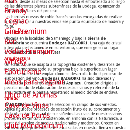
Anís
dañarla, desde as mesas de selección hasta el embotellado a lo largo
de las diferentes plantas subterráneas de la Bodega, optimizando
Brandy
así todas las fases del proceso.
Las barricas nuevas de roble francés son las encargadas de realizar
Cognac
la crianza y dar a nuestros vinos ese punto equilibrado de madera y
fruta.
Gin Premium
Localización
Ubicada en la localidad de Samaniego y bajo la
Sierra de
Ron
Cantabria
se encuentra
Bodegas BAIGORRI
. Una caja de cristal
integrada perfectamente en su entorno, que emerge en un lugar
Vodka Premium
emblemático de la Rioja Alavesa.
Arquitectura
Whisky
Un edificio que se adapta a la topografía existente y desarrolla de
manera armoniosa todo su programa bajo la superficie.
Un lugar
Enoturismo
donde se puede contemplar cómo se desarrolla todo el proceso de
elaboración del vino.
Bodegas BAIGORRI
ha sido diseñada y
Ideas para Regalar
construida por el arquitecto
Iñaki Aspiazu
. Creación dirigida al
peculiar modo de elaboración de nuestros vinos y referente de la
arquitectura en el paisaje respetando al medio donde se enclava.
Libro de Aromas
Viñedo
Cava de Vinos
BAIGORRI
hace una fuerte selección en campo de sus viñedos.
Aplica rigurosos procesos de selección fruto de su conocimiento y
Cava de Puros
de la observación anual de sus viñedos.
Las uvas de nuestros vinos
proceden de un cultivo sostenible, en armonía con la Naturaleza, a
partir del empleo de medios tradicionales y modernos. Crecen en
Club MundoVinum
viñas viejas
, profundamente enraizadas en nuestra tierra y nuestra