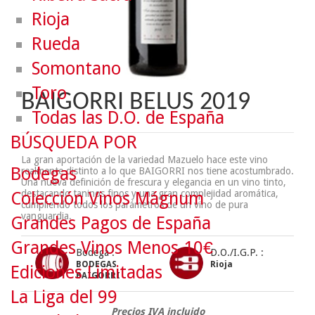
Rioja
Rueda
Somontano
Toro
BAIGORRI BELUS 2019
Todas las D.O. de España
BÚSQUEDA POR
La gran aportación de la variedad Mazuelo hace este vino
Bodegas
realmente distinto a lo que BAIGORRI nos tiene acostumbrado.
Una nueva definición de frescura y elegancia en un vino tinto,
destacando taninos finos y una gran complejidad aromática,
Colección Vinos Mágnum
cumpliendo todos los parámetros de un vino de pura
vanguardia.
Grandes Pagos de España
Grandes Vinos Menos 10€
Bodega :
D.O./I.G.P. :
BODEGAS
Rioja
Ediciones Limitadas
BAIGORRI
La Liga del 99
Precios IVA incluido