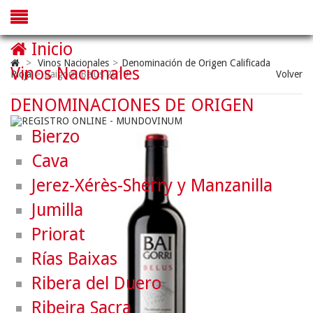
Inicio
>
Vinos Nacionales
>
Denominación de Origen Calificada
Vinos Nacionales
Rioja
>
Baigorri Belus 2019
Volver
DENOMINACIONES DE ORIGEN
Bierzo
Cava
Jerez-Xérès-Sherry y Manzanilla
Jumilla
Priorat
Rías Baixas
Ribera del Duero
Ribeira Sacra