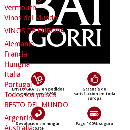
Vermouth
Vinos del Mundo
VINOS DE EUROPA
Alemania
Francia
Hungría
Italia
Portugal
ENVÍO GRATIS en pedidos
Garantía de
Todos los países
superiores a 180€
satisfacción en toda
Europa
RESTO DEL MUNDO
Argentina
Devolución sin ningún
Pago 100% seguro
Australia
coste