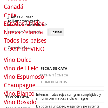
Canadá
Chile
¿Tienes dudas?
Te llamamos gratis
Estados Unidos
Lunes a Viernes: 9h-19h
Nueva Zelanda
Todos los países
Compártelo en:
CLASE DE VINO
Vino Dulce
Vino de Hielo
FICHA DE CATA
FICHA TÉCNICA
Vino Espumoso
COMENTARIOS
Champagne
Vino Blanco
Intensas frutas rojas con gran complejidad y
Fase Olfativa:
armonía con matices a olivas negras.
Vino Rosado
En boca es untuoso, elegante y persistente