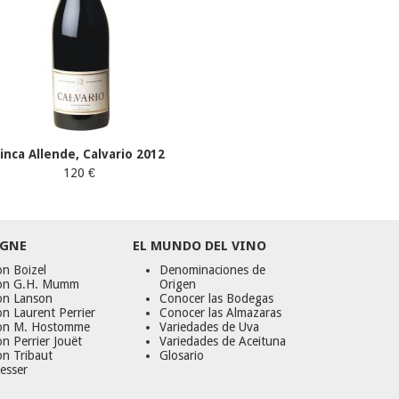
Finca Allende, Calvario 2012
120 €
GNE
EL MUNDO DEL VINO
n Boizel
Denominaciones de
on G.H. Mumm
Origen
on Lanson
Conocer las Bodegas
n Laurent Perrier
Conocer las Almazaras
on M. Hostomme
Variedades de Uva
n Perrier Jouët
Variedades de Aceituna
on Tribaut
Glosario
esser