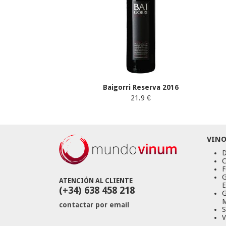
Baigorri Reserva 2016
21.9 €
VINO
D
C
F
G
ATENCIÓN AL CLIENTE
E
(+34) 638 458 218
G
M
contactar por email
S
V