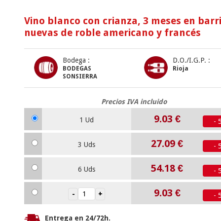
Vino blanco con crianza, 3 meses en barr
nuevas de roble americano y francés
Bodega :
D.O./I.G.P. :
BODEGAS
Rioja
SONSIERRA
Precios IVA incluido
9.03
€
1 Ud
- 
27.09
€
3 Uds
- 
54.18
€
6 Uds
- 
9.03
€
- 
Entrega en 24/72h.