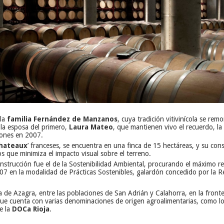
 la
familia Fernández de Manzanos
, cuya tradición vitivinícola se rem
la esposa del primero,
Laura Mateo
, que mantienen vivo el recuerdo, la
ciones en 2007.
chateaux
’ franceses, se encuentra en una finca de 15 hectáreas, y su con
s que minimiza el impacto visual sobre el terreno.
nstrucción fue el de la Sostenibilidad Ambiental, procurando el máximo r
07 en la modalidad de Prácticas Sostenibles, galardón concedido por la R
ra de Azagra, entre las poblaciones de San Adrián y Calahorra, en la fron
que cuenta con varias denominaciones de origen agroalimentarias, como l
e la
DOCa Rioja
.