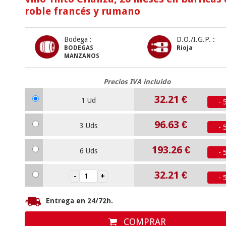
roble francés y rumano
Bodega :
D.O./I.G.P. :
BODEGAS
Rioja
MANZANOS
Precios IVA incluido
32.21
€
1 Ud
- 
96.63
€
3 Uds
- 
193.26
€
6 Uds
- 
32.21
€
- 
Entrega en 24/72h.
COMPRAR