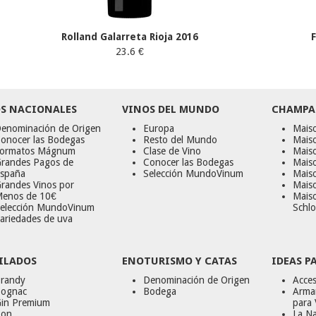
Rolland Galarreta Rioja 2016
23.6 €
S NACIONALES
VINOS DEL MUNDO
CHAMPA
enominación de Origen
Europa
Maiso
onocer las Bodegas
Resto del Mundo
Mais
ormatos Mágnum
Clase de Vino
Mais
randes Pagos de
Conocer las Bodegas
Maiso
spaña
Selección MundoVinum
Mais
randes Vinos por
Maiso
enos de 10€
Mais
elección MundoVinum
Schlo
ariedades de uva
ILADOS
ENOTURISMO Y CATAS
IDEAS P
randy
Denominación de Origen
Acces
ognac
Bodega
Armar
in Premium
para 
on
La Na