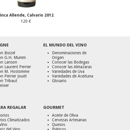
Finca Allende, Calvario 2012
120 €
GNE
EL MUNDO DEL VINO
n Boizel
Denominaciones de
on G.H. Mumm
Origen
on Lanson
Conocer las Bodegas
n Laurent Perrier
Conocer las Almazaras
on M. Hostomme
Variedades de Uva
n Perrier Jouët
Variedades de Aceituna
on Tribaut
Glosario
esser
ARA REGALAR
GOURMET
orios
Aceite de Oliva
ios Climatizados
Cervezas Artesanas
Vino
Quesos
riz del Vino
Ibéricos