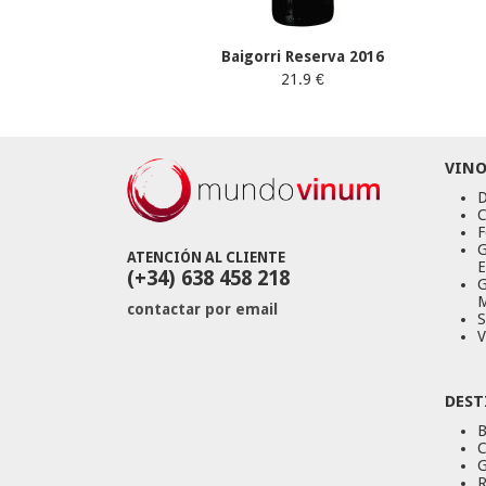
Baigorri Reserva 2016
21.9 €
VINO
D
C
F
G
ATENCIÓN AL CLIENTE
E
(+34) 638 458 218
G
M
contactar por email
S
V
DEST
B
C
G
R