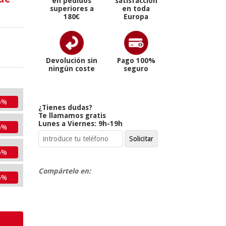
en pedidos
satisfacción
superiores a
en toda
180€
Europa
Devolución sin
Pago 100%
ningún coste
seguro
5%
¿Tienes dudas?
Te llamamos gratis
Lunes a Viernes: 9h-19h
5%
5%
Compártelo en:
5%