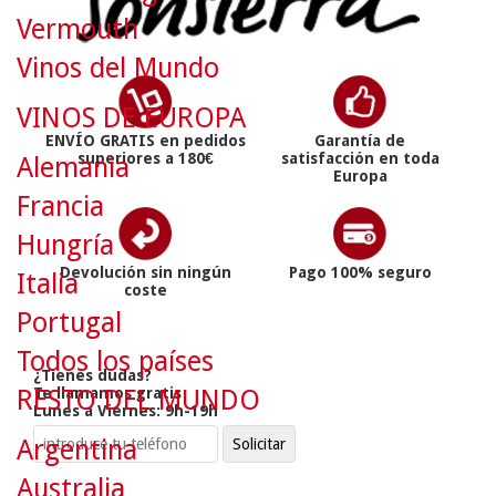
Vermouth
Vinos del Mundo
VINOS DE EUROPA
ENVÍO GRATIS en pedidos
Garantía de
superiores a 180€
satisfacción en toda
Alemania
Europa
Francia
Hungría
Devolución sin ningún
Pago 100% seguro
Italia
coste
Portugal
Todos los países
¿Tienes dudas?
RESTO DEL MUNDO
Te llamamos gratis
Lunes a Viernes: 9h-19h
Argentina
Australia