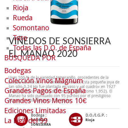
Rioja
Rueda
Somontano
Toro
VIÑEDOS DE SONSIERRA
Todas las D.O. de España
EL MANAO 2020
BÚSQUEDA POR
Bodegas
Uvas 100 % de la variedad tempranillo, procedentes de la
Colección Vinos Mágnum
parcela «el Manao», vendimiadas a mano. Esta pequeña joya de
tan sólo 0,24 Ha fue plantada en vaso y «al cuadro» en 1927
Grandes Pagos de España
(aunque en los registros del Consejo figura como 1.952). El
Manao ha sido puntuado con 95 puntos por el prestigioso
Grandes Vinos Menos 10€
Master of Wine británico Tim Atkim.
Ediciones Limitadas
Bodega :
D.O./I.G.P. :
La Liga del 99
BODEGAS
Rioja
SONSIERRA