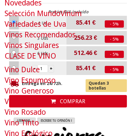
Novedades
Selección MundoVinum
Precios IVA incluido
85.41
€
Variedades de Uva
1 Ud
- 5%
Vinos Recomendados
256.23
€
3 Uds
- 5%
Vinos Singulares
512.46
€
6 Uds
CLASE DE VINO
- 5%
85.41
€
Vino Dulce
- 5%
Vino Espumoso
Quedan 3
Entrega en 24/72h.
botellas
Vino Generoso
Vino Blanco
COMPRAR
Vino Rosado
Vino Tinto
LEER MAS...
ESCRIBE TU OPINIÓN !
Vino Ecológico