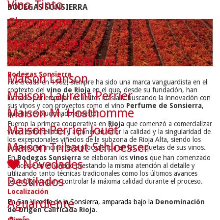
Vino Tinto
BODEGAS SONSIERRA
Champagne
Maison Boizel
Maison G.H. Mumm
Bodegas Sonsierra
Maison Lanson
Fue creada en 1962, siempre ha sido una marca vanguardista en el
contexto del
vino de Rioja
en el que, desde su fundación, han
Maison Laurent Perrier
luchado por empujar los límites más allá buscando la innovación con
sus vinos y con proyectos como el vino
Perfume de Sonsierra
,
Maison M. Hosthomme
que ha revolucionado el sector.
Fueron la primera cooperativa en
Rioja
que comenzó a comercializar
Maison Perrier Jouët
vinos embotellados y a poner en valor la calidad y la singularidad de
los excepcionales viñedos de la subzona de Rioja Alta, siendo los
Maison Tribaut Schloesser
pioneros en indicar esta procedencia en las etiquetas de sus vinos.
En
Bodegas Sonsierra
se elaboran los
vinos
que han comenzado
Novedades
a hacerse en el viñedo prestando la misma atención al detalle y
utilizando tanto técnicas tradicionales como los últimos avances
Destilados
tecnológicos para controlar la máxima calidad durante el proceso.
Localización
Aguardiente
En San Vicente de la Sonsierra, amparada bajo la
Denominación
de Origen Calificada Rioja
.
Clima