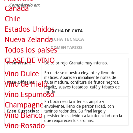
Compártelo en:
Canadá
Chile
Estados Unidos
FICHA DE CATA
Nueva Zelanda
FICHA TÉCNICA
COMENTARIOS
Todos los países
CLASE DE VINO
Fase Visual:
De color rojo Granate muy intenso.
Vino Dulce
En nariz se muestra elegante y lleno de
matices. Aparecen inicialmente notas de
Vino de Hielo
Fase Olfativa:
fruta madura, confitura de frutos negros,
regaliz, suaves tostados, café y tabaco de
fondo.
Vino Espumoso
En boca resulta intenso, amplio y
Champagne
envolvente, lleno de personalidad, con
Fase Gustativa:
taninos redondos. Su final largo y
Vino Blanco
persistente es debido a la intensidad con la
que reaparecen los aromas.
Vino Rosado