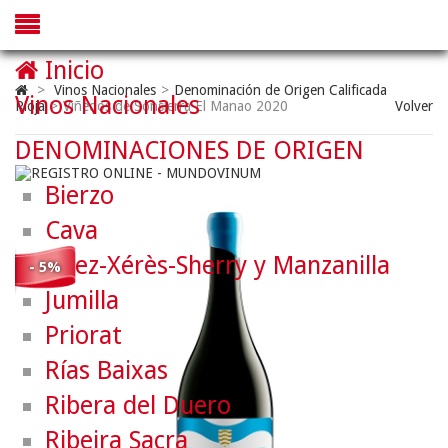
Inicio
>
Vinos Nacionales
>
Denominación de Origen Calificada
Vinos Nacionales
Rioja
>
Viñedos de Sonsierra El Manao 2020
Volver
DENOMINACIONES DE ORIGEN
Bierzo
Cava
Jerez-Xérès-Sherry y Manzanilla
- 5%
Jumilla
Priorat
Rías Baixas
Ribera del Duero
Ribeira Sacra