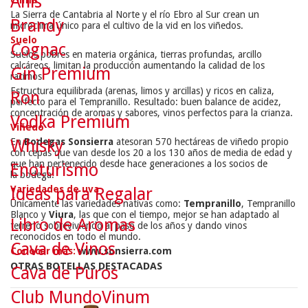
Anís
La Sierra de Cantabria al Norte y el río Ebro al Sur crean un
Brandy
microclima único para el cultivo de la vid en los viñedos.
Suelo
Cognac
Suelos pobres en materia orgánica, tierras profundas, arcillo
calcáreos, limitan la producción aumentando la calidad de los
Gin Premium
racimos.
Estructura equilibrada (arenas, limos y arcillas) y ricos en caliza,
Ron
perfecto para el Tempranillo. Resultado: buen balance de acidez,
concentración de aromas y sabores, vinos perfectos para la crianza.
Vodka Premium
Viñedo
En
Bodegas Sonsierra
atesoran 570 hectáreas de viñedo propio
Whisky
con cepas que van desde los 20 a los 130 años de media de edad y
que han pertenecido desde hace generaciones a los socios de
Enoturismo
la bodega.
Variedades de uva
Ideas para Regalar
Únicamente las variedades nativas como:
Tempranillo
, Tempranillo
Blanco y
Viura
, las que con el tiempo, mejor se han adaptado al
Libro de Aromas
terreno sobreviviendo al paso de los años y dando vinos
reconocidos en todo el mundo.
Cava de Vinos
Conocer más:
www.sonsierra.com
OTRAS BOTELLAS DESTACADAS
Cava de Puros
Club MundoVinum