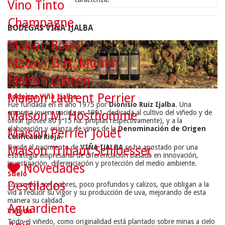
Vino Tinto
Champagne
BODEGAS VIÑA IJALBA
Maison Boizel
Maison G.H. Mumm
Maison Lanson
Maison Laurent Perrier
Bodegas Viña Ijalba
Fue fundada en el año 1975 por
Dionisio Ruiz Ijalba
. Una
empresa joven, nacida en 1991, dedicada al cultivo del viñedo y de
Maison M. Hosthomme
olivar (posee 80 y 15 ha. propias respectivamente), y a la
elaboración y crianza de vinos de la
Denominación de Origen
Maison Perrier Jouët
Calificada Rioja
.
Desde el nacimiento de
VIÑA IJALBA
se ha apostado por una
Maison Tribaut Schloesser
estrategia empresarial de diferenciación basada en innovación,
investigación, diferenciación y protección del medio ambiente.
Novedades
Suelo
Destilados
Los suelos son pobres, poco profundos y calizos, que obligan a la
vid a reducir su vigor y su producción de uva, mejorando de esta
manera su calidad.
Aguardiente
Viñedo
Todo el viñedo, como originalidad está plantado sobre minas a cielo