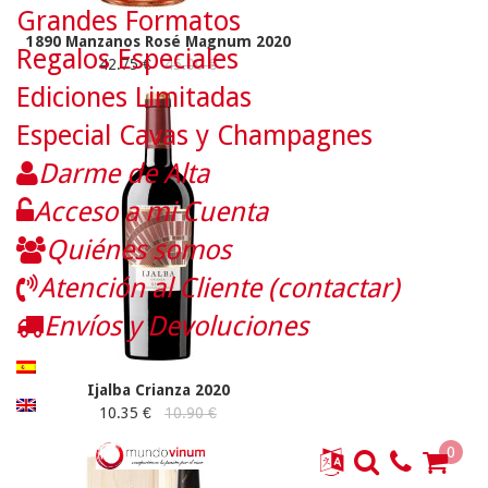
Grandes Formatos
1890 Manzanos Rosé Magnum 2020
Regalos Especiales
42.75 €
45.00 €
Ediciones Limitadas
Especial Cavas y Champagnes
Darme de Alta
Acceso a mi Cuenta
Quiénes somos
Atención al Cliente (contactar)
Envíos y Devoluciones
Ijalba Crianza 2020
10.35 €
10.90 €
0