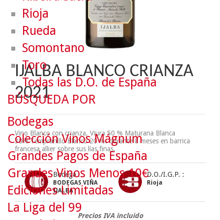
Rioja
Rueda
Somontano
Toro
IJALBA BLANCO CRIANZA
Todas las D.O. de España
2021
BÚSQUEDA POR
Bodegas
Vino Blanco con crianza, Viura 50 % Maturana Blanca
Colección Vinos Mágnum
30% Tempranillo Blanco 20 %
.
durante 8 meses en barrica
francesa allier sobre sus lías finas.
Grandes Pagos de España
Grandes Vinos Menos 10€
Bodega :
D.O./I.G.P. :
BODEGAS VIÑA
Rioja
Ediciones Limitadas
IJALBA
La Liga del 99
Precios IVA incluido