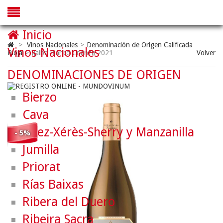
Inicio
>
Vinos Nacionales
>
Denominación de Origen Calificada
Vinos Nacionales
Rioja
>
Ijalba Blanco Crianza 2021
Volver
DENOMINACIONES DE ORIGEN
Bierzo
Cava
Jerez-Xérès-Sherry y Manzanilla
- 5%
Jumilla
Priorat
Rías Baixas
Ribera del Duero
Ribeira Sacra