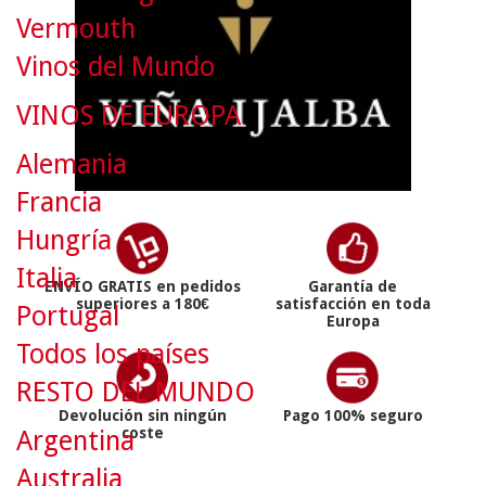
Vermouth
Vinos del Mundo
VINOS DE EUROPA
Alemania
Francia
Hungría
Italia
ENVÍO GRATIS en pedidos
Garantía de
superiores a 180€
satisfacción en toda
Portugal
Europa
Todos los países
RESTO DEL MUNDO
Devolución sin ningún
Pago 100% seguro
coste
Argentina
Australia