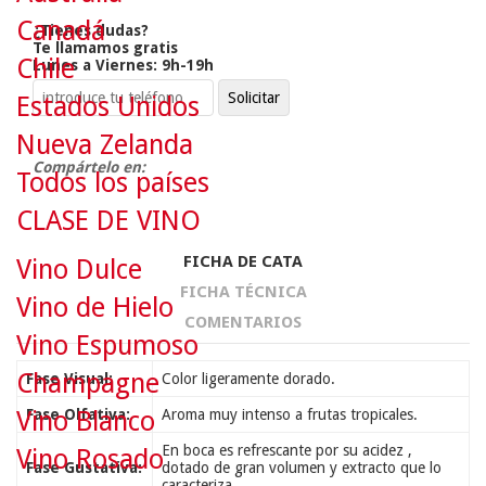
Canadá
¿Tienes dudas?
Te llamamos gratis
Chile
Lunes a Viernes: 9h-19h
Estados Unidos
Nueva Zelanda
Compártelo en:
Todos los países
CLASE DE VINO
FICHA DE CATA
Vino Dulce
FICHA TÉCNICA
Vino de Hielo
COMENTARIOS
Vino Espumoso
Champagne
Fase Visual:
Color ligeramente dorado.
Vino Blanco
Fase Olfativa:
Aroma muy intenso a frutas tropicales.
En boca es refrescante por su acidez ,
Vino Rosado
Fase Gustativa:
dotado de gran volumen y extracto que lo
caracteriza.