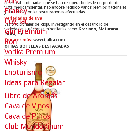
Anís
abierto abandonadas que se han recuperado desde un punto de
vista medioambiental, habiéndose recibido varios premios nacionales
Brandy
y europeos por las restauraciones efectuadas.
Variedades de uva
Cognac
Las tradicionales de Rioja, investigando en el desarrollo de
variedades autóctonas minoritarias como
Graciano
,
Maturana
Gin Premium
Tinta
, etc.
Conocer más:
www.ijalba.com
Ron
OTRAS BOTELLAS DESTACADAS
Vodka Premium
Whisky
Enoturismo
Ideas para Regalar
Libro de Aromas
Cava de Vinos
Cava de Puros
Club MundoVinum