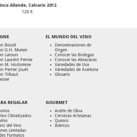
Finca Allende, Calvario 2012
120 €
GNE
EL MUNDO DEL VINO
n Boizel
Denominaciones de
on G.H. Mumm
Origen
on Lanson
Conocer las Bodegas
n Laurent Perrier
Conocer las Almazaras
on M. Hostomme
Variedades de Uva
n Perrier Jouët
Variedades de Aceituna
on Tribaut
Glosario
esser
ARA REGALAR
GOURMET
orios
Aceite de Oliva
ios Climatizados
Cervezas Artesanas
Vino
Quesos
riz del Vino
Ibéricos
ones Limitadas
des Formatos