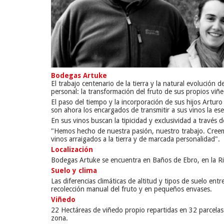
Bodegas Artuke
El trabajo centenario de la tierra y la natural evolución d
personal: la transformación del fruto de sus propios vi
El paso del tiempo y la incorporación de sus hijos Artur
son ahora los encargados de transmitir a sus vinos la e
En sus vinos buscan la tipicidad y exclusividad a través d
"Hemos hecho de nuestra pasión, nuestro trabajo. Creemo
vinos arraigados a la tierra y de marcada personalidad".
Localización
Bodegas Artuke se encuentra en Baños de Ebro, en la
R
Suelo y clima
Las diferencias climáticas de altitud y tipos de suelo en
recolección manual del fruto y en pequeños envases.
Viñedo
22 Hectáreas de viñedo propio repartidas en 32 parcelas
zona.