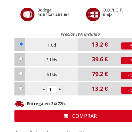
Bodega :
D.O./I.G.P. :
BODEGAS ARTUKE
Rioja
Precios IVA incluido
13.2
€
1 Ud
- 
39.6
€
3 Uds
- 
79.2
€
6 Uds
- 
13.2
€
- 
Entrega en 24/72h.
COMPRAR