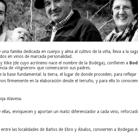
e una familia dedicada en cuerpo y alma al cultivo de la viña, lleva a la sa
ñedos en vinos de marcada personalidad.
o y Kike (de cuyo acrónimo nace el nombre de la Bodega), confieren a
Bod
sencia de «Vigneron» que comenzaron sus padres.
e la base fundamental: la tierra, el lugar de donde proceden, para reflejar
s firmemente en la elaboración desde el terruño, y para ello lo conocemo
ioja Alavesa
.
tre ellas, enriquecen y aportan un matiz diferenciador a cada vino, reforz
 entre las localidades de Baños de Ebro y Ábalos, convierten a Bodegas 