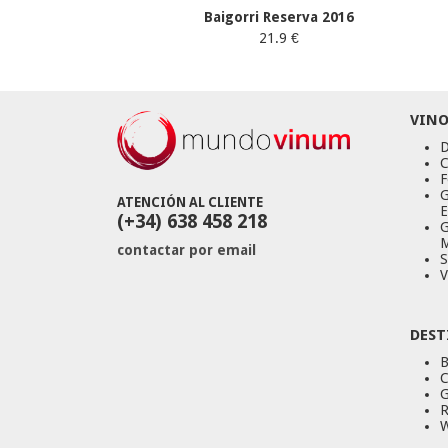
Baigorri Reserva 2016
21.9 €
VINO
D
C
F
G
ATENCIÓN AL CLIENTE
E
(+34) 638 458 218
G
M
contactar por email
S
V
DEST
B
C
G
R
W