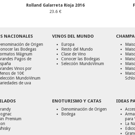
Rolland Galarreta Rioja 2016
23.6 €
S NACIONALES
VINOS DEL MUNDO
CHAMPA
enominación de Origen
Europa
Maiso
onocer las Bodegas
Resto del Mundo
Mais
ormatos Mágnum
Clase de Vino
Mais
randes Pagos de
Conocer las Bodegas
Maiso
spaña
Selección MundoVinum
Mais
randes Vinos por
Maiso
enos de 10€
Mais
elección MundoVinum
Schlo
ariedades de uva
ILADOS
ENOTURISMO Y CATAS
IDEAS P
randy
Denominación de Origen
Acces
ognac
Bodega
Armar
in Premium
para 
on
La Na
hisky
Edici
Gran