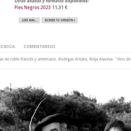
Otras añadas y formatos disponibles:
Pies Negros 2023
11,31 €
LEER MAS...
ESCRIBE TU OPINIÓN !
ÉCNICA
COMENTARIOS
as de roble francés y americano. Bodegas Artuke, Rioja Alavesa. "Vino de