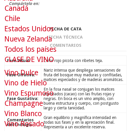
Compártelo en:
Canadá
Chile
Estados Unidos
FICHA DE CATA
FICHA TÉCNICA
Nueva Zelanda
COMENTARIOS
Todos los países
CLASE DE VINO
Fase Visual:
Color rojo picota con ribetes teja.
Nariz intensa que despliega sensaciones de
Vino Dulce
Fase Olfativa:
fruta del bosque muy maduras y confitadas,
matices especiados y de maderas aromáticas.
Vino de Hielo
En la fosa nasal se conjugan los matices
Vino Espumoso
especiados (cacao) con las frutas rojas y
Fase Gustativa:
negras. En boca es un vino amplio, con
Champagne
buena estructura y cuerpo, con postgusto
largo y cierta tanicidad.
Vino Blanco
Gran equilibrio y magnífica intensidad en
Comentarios
Vino Rosado
todas sus fases y en la apreciación final.
del Enólogo:
Representa a un excelente reserva.