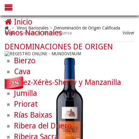
Inicio
>
Vinos Nacionales
>
Denominación de Origen Calificada
Vinos Nacionales
Rioja
>
Gonzalo de Berceo Reserva
Volver
DENOMINACIONES DE ORIGEN
Bierzo
Cava
Jerez-Xérès-Sherry y Manzanilla
- 5%
Jumilla
Priorat
Rías Baixas
Ribera del Duero
Ribeira Sacra