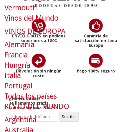
Vermouth
Vinos del Mundo
VINOS DE EUROPA
ENVÍO GRATIS en pedidos
Garantía de
superiores a 180€
satisfacción en toda
Alemania
Europa
Francia
Hungría
Devolución sin ningún
Pago 100% seguro
Italia
coste
Portugal
Todos los países
¿Tienes dudas?
Te llamamos gratis
RESTO DEL MUNDO
Lunes a Viernes: 9h-19h
Argentina
Australia