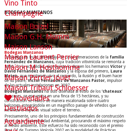
Vino Tinto
Champagne
BODEGAS MANZANOS
Maison Boizel
Maison G.H. Mumm
Maison Lanson
Bodegas Manzanos
Maison Laurent Perrier
La bodega es fruto del trabajo de cinco generaciones de la
familia
Fernández de Manzanos
, cuya tradición vitivinícola se remonta a
Maison M. Hosthomme
1890. En la actualidad, el proyecto lo dirigen los hermanos
Víctor
y
David Fernández de Manzanos
y la esposa del primero,
Laura
Mateo
, que mantienen vivo el recuerdo, la ilusión y el buen hacer
Maison Perrier Jouët
de su padre,
Víctor Fernández de Manzanos Pastor
, impulsor
de las actuales instalaciones en 2007.
Maison Tribaut Schloesser
Bodegas Manzanos
ha sido diseñada al estilo de los
‘chateaux
’
franceses, se encuentra en una finca de 15 hectáreas, y su
Novedades
construcción se realizó de manera escalonada sobre cuatro
balcones, integrándola en un magnífico paisaje de viñedos que
Destilados
minimiza el impacto visual sobre el terreno.
Precisamente, uno de los principios fundamentales de construcción
Aguardiente
fue el de la Sostenibilidad Ambiental, procurando el máximo respeto
al medio ambiente. Este esfuerzo ha sido reconocido con el premio
Best Of de Turismo Vinícola 2007 en la modalidad de Prácticas