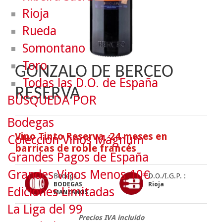
Rioja
Rueda
Somontano
Toro
GONZALO DE BERCEO
Todas las D.O. de España
RESERVA
BÚSQUEDA POR
Bodegas
Vino Tinto Reserva, 24 meses en
Colección Vinos Mágnum
barricas de roble francés
Grandes Pagos de España
Grandes Vinos Menos 10€
Bodega :
D.O./I.G.P. :
BODEGAS
Rioja
Ediciones Limitadas
MANZANOS
La Liga del 99
Precios IVA incluido