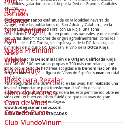
Anís
Sostenibles, galardón concedido por la Red de Grandes Capitales
del Vino.
Brandy
Localización
Cognac
Bodegas Manzanos
está situada en la localidad navarra de
Azagra, entre las poblaciones de San Adrián y Calahorra, en la
Gin Premium
frontera de la Comunidad Foral con La Rioja, una zona
eminentemente agrícola, rica en productos naturales, y que cuenta
con varias denominaciones de origen agroalimentarias, como los
Ron
Cogollos de la DO Tudela, los espárragos de la DO Navarra, los
pimientos del piquillo DO Lodosa y el vino de la
DOCa Rioja
.
Vodka Premium
Viñedo
Whisky
Protegidas por la
Denominación de Origen Calificada Rioja
cuentan con 300 hectáreas propias y 700 más controladas, que
junto con el resto de hectáreas acogidas a la
Denominación de
Enoturismo
Origen Navarra
y a la figura de Vinos de España, suman un total
de 1.525.
Ideas para Regalar
Para asegurarse una buena calidad en las uvas, han realizado una
inversión importante para transformar el viñedo de vaso a
Libro de Aromas
espaldera. La plantación en espaldera les está permitiendo obtener
viñas con un buen equilibrio fisiológico que dan uvas de gran
Cava de Vinos
madurez y alto potencial ecológico.
www.bodegasmanzanos.com
Cava de Puros
OTRAS BOTELLAS DESTACADAS
Club MundoVinum