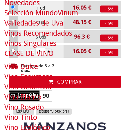
Novedades
16.05
€
1 Ud
- 5%
Selección MundoVinum
48.15
€
Variedades de Uva
3 Uds
- 5%
Vinos Recomendados
96.3
€
6 Uds
- 5%
Vinos Singulares
16.05
€
CLASE DE VINO
- 5%
Vino Dulce
Entrega de 5 a 7
días.
Vino Espumoso
COMPRAR
Vino Generoso
90
Vino Blanco
Vino Rosado
LEER MAS...
ESCRIBE TU OPINIÓN !
Vino Tinto
Vino Ecológico