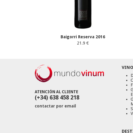
Baigorri Reserva 2016
21.9 €
VINO
D
C
F
G
ATENCIÓN AL CLIENTE
E
(+34) 638 458 218
G
M
contactar por email
S
V
DEST