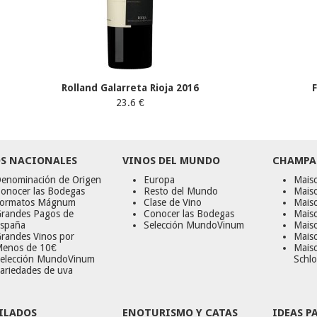
Rolland Galarreta Rioja 2016
23.6 €
S NACIONALES
VINOS DEL MUNDO
CHAMPA
enominación de Origen
Europa
Maiso
onocer las Bodegas
Resto del Mundo
Mais
ormatos Mágnum
Clase de Vino
Mais
randes Pagos de
Conocer las Bodegas
Maiso
spaña
Selección MundoVinum
Mais
randes Vinos por
Maiso
enos de 10€
Mais
elección MundoVinum
Schlo
ariedades de uva
ILADOS
ENOTURISMO Y CATAS
IDEAS P