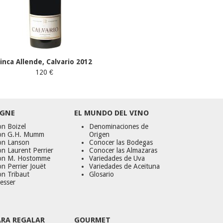
Finca Allende, Calvario 2012
120 €
GNE
EL MUNDO DEL VINO
n Boizel
Denominaciones de
on G.H. Mumm
Origen
on Lanson
Conocer las Bodegas
n Laurent Perrier
Conocer las Almazaras
on M. Hostomme
Variedades de Uva
n Perrier Jouët
Variedades de Aceituna
on Tribaut
Glosario
esser
ARA REGALAR
GOURMET