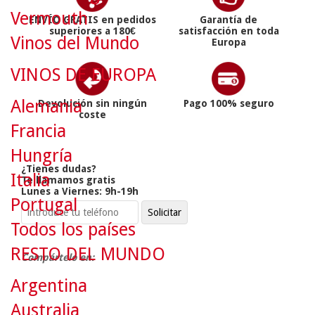
Vermouth
ENVÍO GRATIS en pedidos
Garantía de
superiores a 180€
satisfacción en toda
Vinos del Mundo
Europa
VINOS DE EUROPA
Alemania
Devolución sin ningún
Pago 100% seguro
coste
Francia
Hungría
¿Tienes dudas?
Italia
Te llamamos gratis
Lunes a Viernes: 9h-19h
Portugal
Todos los países
RESTO DEL MUNDO
Compártelo en:
Argentina
Australia