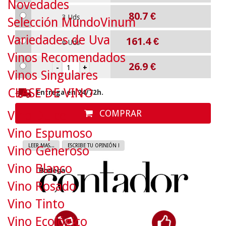
Novedades
80.7
€
3 Uds
Selección MundoVinum
Variedades de Uva
161.4
€
6 Uds
Vinos Recomendados
26.9
€
Vinos Singulares
CLASE DE VINO
Entrega en 24/72h.
COMPRAR
Vino Dulce
Vino Espumoso
LEER MAS...
ESCRIBE TU OPINIÓN !
Vino Generoso
Vino Blanco
Vino Rosado
Vino Tinto
Vino Ecológico