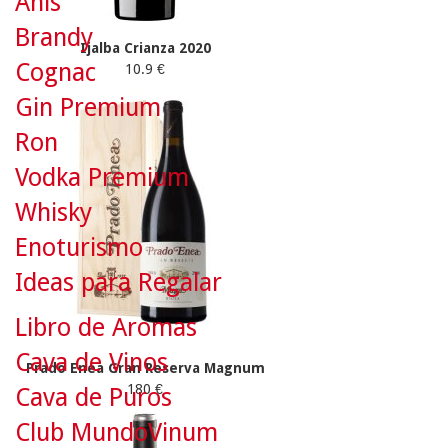
Anís
Brandy
Ijalba Crianza 2020
Cognac
10.9 €
Gin Premium
Ron
Vodka Premium
Whisky
Enoturismo
Ideas para Regalar
Libro de Aromas
Cava de Vinos
Prado Enea Gran Reserva Magnum
180 €
Cava de Puros
Club MundoVinum