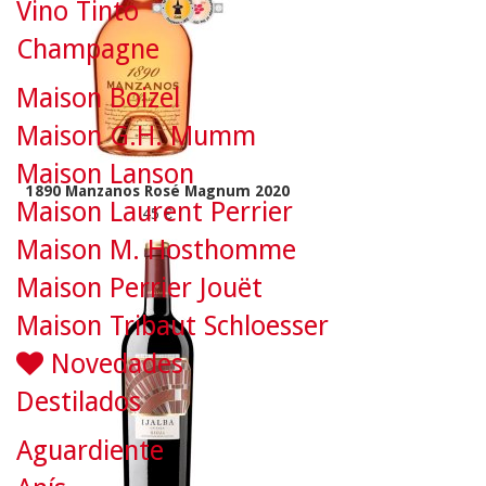
Vino Tinto
Champagne
Maison Boizel
Maison G.H. Mumm
Maison Lanson
1890 Manzanos Rosé Magnum 2020
Maison Laurent Perrier
45 €
Maison M. Hosthomme
Maison Perrier Jouët
Maison Tribaut Schloesser
Novedades
Destilados
Aguardiente