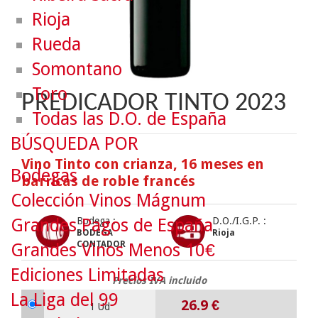
Rioja
Rueda
Somontano
Toro
PREDICADOR TINTO 2023
Todas las D.O. de España
BÚSQUEDA POR
Vino Tinto con crianza, 16 meses en
Bodegas
barricas de roble francés
Colección Vinos Mágnum
Grandes Pagos de España
Bodega :
D.O./I.G.P. :
BODEGA
Rioja
CONTADOR
Grandes Vinos Menos 10€
Ediciones Limitadas
Precios IVA incluido
La Liga del 99
26.9
€
1 Ud