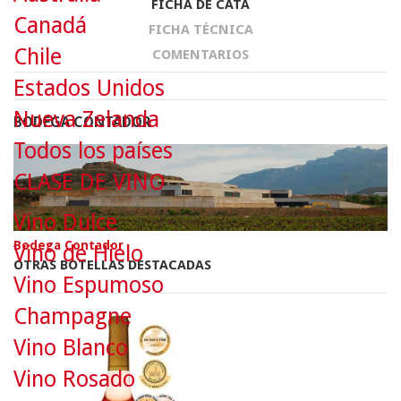
FICHA DE CATA
Canadá
FICHA TÉCNICA
Chile
COMENTARIOS
Estados Unidos
Nueva Zelanda
BODEGA CONTADOR
Todos los países
CLASE DE VINO
Vino Dulce
Bodega Contador
Vino de Hielo
OTRAS BOTELLAS DESTACADAS
Vino Espumoso
Champagne
Vino Blanco
Vino Rosado