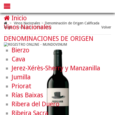
Inicio
>
Vinos Nacionales
>
Denominación de Origen Calificada
Vinos Nacionales
Rioja
>
Predicador Tinto 2023
Volver
DENOMINACIONES DE ORIGEN
Bierzo
Cava
Jerez-Xérès-Sherry y Manzanilla
Jumilla
Priorat
Rías Baixas
Ribera del Duero
Ribeira Sacra