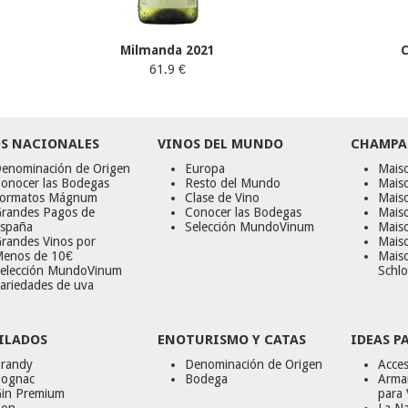
Milmanda 2021
C
61.9 €
S NACIONALES
VINOS DEL MUNDO
CHAMPA
enominación de Origen
Europa
Maiso
onocer las Bodegas
Resto del Mundo
Mais
ormatos Mágnum
Clase de Vino
Mais
randes Pagos de
Conocer las Bodegas
Maiso
spaña
Selección MundoVinum
Mais
randes Vinos por
Maiso
enos de 10€
Mais
elección MundoVinum
Schlo
ariedades de uva
ILADOS
ENOTURISMO Y CATAS
IDEAS P
randy
Denominación de Origen
Acces
ognac
Bodega
Armar
in Premium
para 
on
La Na