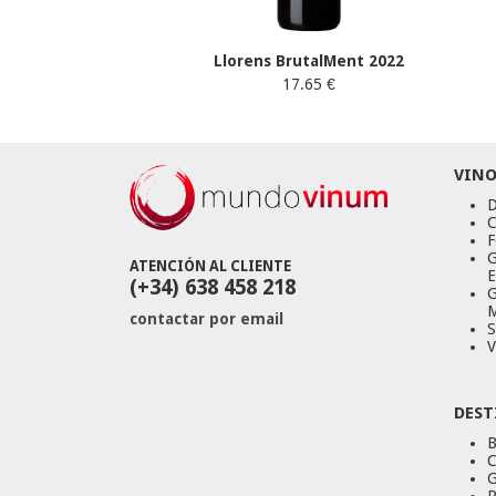
Llorens BrutalMent 2022
17.65 €
VINO
D
C
F
G
ATENCIÓN AL CLIENTE
E
(+34) 638 458 218
G
M
contactar por email
S
V
DEST
B
C
G
R