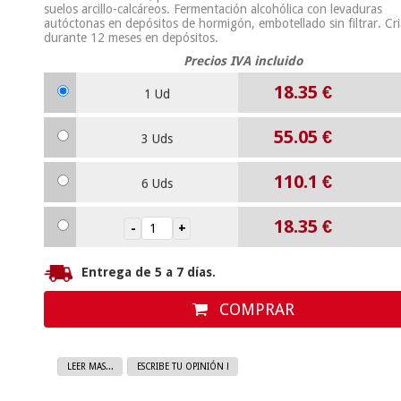
suelos arcillo-calcáreos. Fermentación alcohólica con levaduras
autóctonas en depósitos de hormigón, embotellado sin filtrar. Cr
durante 12 meses en depósitos.
Precios IVA incluido
18.35
€
1 Ud
55.05
€
3 Uds
110.1
€
6 Uds
18.35
€
Entrega de 5 a 7 días.
COMPRAR
LEER MAS...
ESCRIBE TU OPINIÓN !