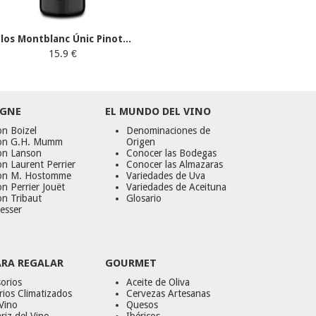
los Montblanc Únic Pinot...
15.9 €
GNE
EL MUNDO DEL VINO
n Boizel
Denominaciones de
on G.H. Mumm
Origen
on Lanson
Conocer las Bodegas
n Laurent Perrier
Conocer las Almazaras
on M. Hostomme
Variedades de Uva
n Perrier Jouët
Variedades de Aceituna
on Tribaut
Glosario
esser
ARA REGALAR
GOURMET
orios
Aceite de Oliva
ios Climatizados
Cervezas Artesanas
Vino
Quesos
riz del Vino
Ibéricos