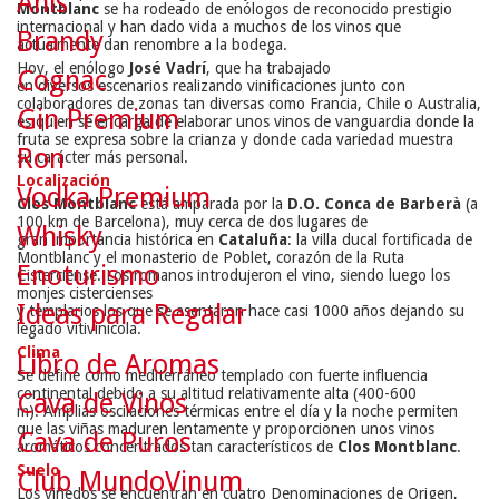
Anís
Montblanc
se ha rodeado de enólogos de reconocido prestigio
internacional y han dado vida a muchos de los vinos que
Brandy
actualmente dan renombre a la bodega.
Hoy, el
enólogo
José
Vadrí
, que
ha trabajado
Cognac
en
diversos
escenarios
realizando
vinificaciones
junto
con
colaboradores
de zonas
tan diversas
como
Francia
, Chile
o Australia,
Gin Premium
es quien se encarga de elaborar
unos
vinos
de vanguardia
donde
la
fruta
se expresa
sobre la
crianza
y
donde cada
variedad
muestra
Ron
su
carácter
más personal
.
Localización
Vodka Premium
Clos Montblanc
está amparada por la
D.O. Conca de Barberà
(a
100 km de Barcelona), muy cerca de dos lugares de
Whisky
gran importancia histórica en
Cataluña
: la villa ducal fortificada de
Montblanc y el monasterio de Poblet, corazón de la Ruta
Enoturismo
Cisterciense. Los romanos introdujeron el vino, siendo luego los
monjes cistercienses
Ideas para Regalar
y templarios los que se asentaron hace casi 1000 años dejando su
legado vitivinícola.
Clima
Libro de Aromas
Se define como mediterráneo templado con fuerte influencia
continental debido a su altitud relativamente alta (400-600
Cava de Vinos
m). Amplias oscilaciones térmicas entre el día y la noche permiten
que las viñas maduren lentamente y proporcionen unos vinos
Cava de Puros
aromáticos concentrados tan característicos de
Clos Montblanc
.
Suelo
Club MundoVinum
Los viñedos se encuentran en cuatro Denominaciones de Origen,