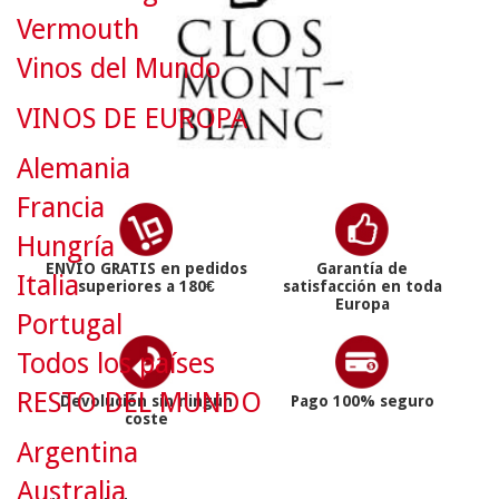
Vermouth
Vinos del Mundo
VINOS DE EUROPA
Alemania
Francia
Hungría
ENVÍO GRATIS en pedidos
Garantía de
Italia
superiores a 180€
satisfacción en toda
Europa
Portugal
Todos los países
RESTO DEL MUNDO
Devolución sin ningún
Pago 100% seguro
coste
Argentina
Australia