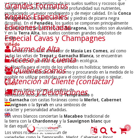
y comparten la característica de los suelos sueltos y rocosos que
Grandes Formatos
obligan a las vides a buscar a más profundidad sus nutrientes,
produciendo un mejor rendimiento y de mejor calidad. En la
Conca
Regalos Especiales
de Barberà
, los suelos son de cal y piedras de pizarra negra
(licorella). En el
Penedès
, los suelos se componen principalmente
Ediciones Limitadas
de sedimentos del Mioceno. En
Tarragona
, los suelos son aluviales.
Y en la
Terra Alta
, los suelos contienen grandes depósitos de
Especial Cavas y Champagnes
arcilla.
Viñedo
Darme de Alta
Los viñedos se sitúan alrededor de
Masia Les Comes
, así como
todas las viñas de
Trepat
y
Garnacha Blanca
, se encuentran
Acceso a mi Cuenta
actualmente en proceso de certificación ecológica.
Su filosofía para el resto de los viñedos es holística; teniendo en
Quiénes somos
cuenta la sostenibilidad del entorno y procurando en la medida de lo
posible no utilizar pesticidas para el control de plagas o similar.
Atención al Cliente (contactar)
Vinos
Los vinos tintos
reúnen
el espíritu
de
Envíos y Devoluciones
variedades
autóctonas
como
la
Tempranillo
o
la
Garnacha
con
castas
foráneas
como la
Merlot
,
Cabernet
sauvignon
o
la
Syrah
en una simbiosis
de
carácter
y
personalidad
añadidas
.
Los vinos blancos
conciertan
la
Macabeo
tradicional de
la
tierra
con
la
Chardonnay
y la
Sauvignon blanc
que
le
dan
equilibrio
al
ensamblaje
.
0
Los
vinos
rosados
​​se elaboran
de
variedades
como
la
Tempranillo
,
Merlot
,
Cabernet
y Pinot