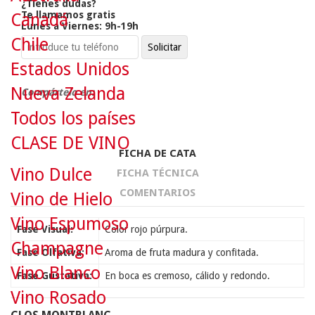
¿Tienes dudas?
Te llamamos gratis
Canadá
Lunes a Viernes: 9h-19h
Chile
Estados Unidos
Nueva Zelanda
Compártelo en:
Todos los países
CLASE DE VINO
FICHA DE CATA
Vino Dulce
FICHA TÉCNICA
COMENTARIOS
Vino de Hielo
Vino Espumoso
Fase Visual:
Color rojo púrpura.
Champagne
Fase Olfativa:
Aroma de fruta madura y confitada.
Vino Blanco
Fase Gustativa:
En boca es cremoso, cálido y redondo.
Vino Rosado