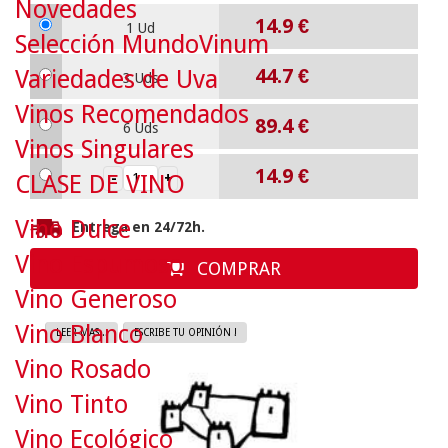
Novedades
14.9
€
1 Ud
Selección MundoVinum
44.7
€
Variedades de Uva
3 Uds
Vinos Recomendados
89.4
€
6 Uds
Vinos Singulares
14.9
€
CLASE DE VINO
Vino Dulce
Entrega en 24/72h.
Vino Espumoso
COMPRAR
Vino Generoso
Vino Blanco
LEER MAS...
ESCRIBE TU OPINIÓN !
Vino Rosado
Vino Tinto
Vino Ecológico