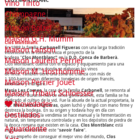
CLOS MONTBLANC
Vino Tinto
Champagne
Maison Boizel
Maison G.H. Mumm
Clos Montblanc
En 1988
la familia
Carbonell
Figueras
con
una larga
tradición
Maison Lanson
vitivinícola
en la comarca
inicia el proyecto
de la
bodega
"
Clos
Montblanc
"
en la
D.O. Conca de Barberà
.
Maison Laurent Perrier
Clos Montblanc
cuenta con
el espacio
y
equipamiento para
una
vinificación
moderna
donde se elaboran
los
vinos
Maison M. Hosthomme
de
finca
.
También
tiene una zona
de crianza
con
más de
1.300
barricas
con
diferentes
tonelerias
de origen
f
rancés
,
Maison Perrier Jouët
a
mericano
y
Húngaro
.
Masia Les Comes
, la casa de la familia
Carbonell
, se remonta al
Maison Tribaut Schloesser
siglo XVIII. Durante más de cinco generaciones, esta familia se ha
dedicado al cultivo de la vid. Fue la abuela de la actual propietaria, la
Novedades
Sra.
Montserrat Figueras
, quien luchó y dirigió con mano firme y
destreza la bodega. En su origen y todavía hoy en día con
Destilados
ciertas variedades, la vendimia se hace manual y la fermentación es
natural, sin temperatura controlada y en los depósitos de piedra de
la época romana que existen en la casa.
Clos Montblanc
está
Aguardiente
orgullosa de mantener este “
savoir faire
”.
En su empeño de conseguir el mejor vino del mundo,
Clos