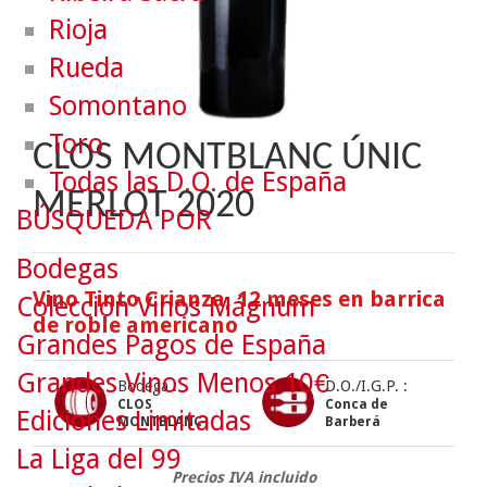
Rioja
Rueda
Somontano
Toro
CLOS MONTBLANC ÚNIC
Todas las D.O. de España
MERLOT 2020
BÚSQUEDA POR
Bodegas
Vino Tinto Crianza, 12 meses en barrica
Colección Vinos Mágnum
de roble americano
Grandes Pagos de España
Grandes Vinos Menos 10€
Bodega :
D.O./I.G.P. :
CLOS
Conca de
Ediciones Limitadas
MONTBLANC
Barberá
La Liga del 99
Precios IVA incluido