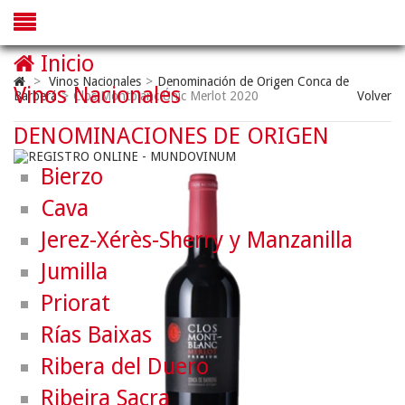
Inicio
>
Vinos Nacionales
>
Denominación de Origen Conca de
Vinos Nacionales
Barberá
>
Clos Montblanc Únic Merlot 2020
Volver
DENOMINACIONES DE ORIGEN
Bierzo
Cava
Jerez-Xérès-Sherry y Manzanilla
Jumilla
Priorat
Rías Baixas
Ribera del Duero
Ribeira Sacra