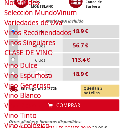
Novedades
CLOS
Conca de
MONTBLANC
Barberá
Selección MundoVinum
Variedades de Uva
Precios IVA incluido
18.9
€
Vinos Recomendados
1 Ud
Vinos Singulares
56.7
€
3 Uds
CLASE DE VINO
113.4
€
6 Uds
Vino Dulce
18.9
€
Vino Espumoso
Vino Generoso
Quedan 3
Entrega en 24/72h.
botellas
Vino Blanco
Vino Rosado
COMPRAR
Vino Tinto
Otras añadas y formatos disponibles:
Vino Ecológico