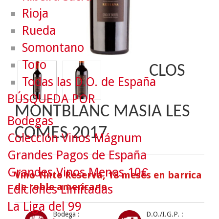
Rioja
Rueda
Somontano
Toro
CLOS
Todas las D.O. de España
BÚSQUEDA POR
MONTBLANC MASIA LES
Bodegas
COMES 2017
Colección Vinos Mágnum
Grandes Pagos de España
Grandes Vinos Menos 10€
Vino Tinto Reserva, 18 meses en barrica
de roble americano
Ediciones Limitadas
La Liga del 99
Bodega :
D.O./I.G.P. :