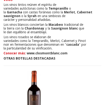
Los vinos tintos
reúnen
el espíritu
de
variedades
autóctonas
como
la
Tempranillo
o
la
Garnacha
con
castas
foráneas
como la
Merlot
,
Cabernet
sauvignon
o
la
Syrah
en una simbiosis
de
carácter
y
personalidad
añadidas
.
Los vinos blancos
conciertan
la
Macabeo
tradicional de
la
tierra
con
la
Chardonnay
y la
Sauvignon blanc
que
le
dan
equilibrio
al
ensamblaje
.
Los
vinos
rosados
​​se elaboran
de
variedades
como
la
Tempranillo
,
Merlot
,
Cabernet
y Pinot
noir
en
fermentaciones
que denominan
en
"
cascada
"
por
la
particularidad
de su
vinificación.
Conocer más:
www.closmontblanc.com
OTRAS BOTELLAS DESTACADAS