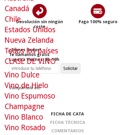
Canadá
Chile
Devolución sin ningún
Pago 100% seguro
coste
Estados Unidos
Nueva Zelanda
Todos los países
¿Tienes dudas?
Te llamamos gratis
CLASE DE VINO
Lunes a Viernes: 9h-19h
Vino Dulce
Vino de Hielo
Compártelo en:
Vino Espumoso
Champagne
FICHA DE CATA
Vino Blanco
FICHA TÉCNICA
Vino Rosado
COMENTARIOS