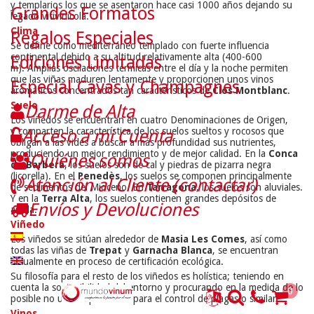
y templarios los que se asentaron hace casi 1000 años dejando su
Grandes Formatos
legado vitivinícola.
Clima
Regalos Especiales
Se define como mediterráneo templado con fuerte influencia
continental debido a su altitud relativamente alta (400-600
Ediciones Limitadas
m). Amplias oscilaciones térmicas entre el día y la noche permiten
que las viñas maduren lentamente y proporcionen unos vinos
Especial Cavas y Champagnes
aromáticos concentrados tan característicos de
Clos Montblanc
.
Suelo
Darme de Alta
Los viñedos se encuentran en cuatro Denominaciones de Origen,
y comparten la característica de los suelos sueltos y rocosos que
Acceso a mi Cuenta
obligan a las vides a buscar a más profundidad sus nutrientes,
produciendo un mejor rendimiento y de mejor calidad. En la
Conca
Quiénes somos
de Barberà
, los suelos son de cal y piedras de pizarra negra
(licorella). En el
Penedès
, los suelos se componen principalmente
Atención al Cliente (contactar)
de sedimentos del Mioceno. En
Tarragona
, los suelos son aluviales.
Y en la
Terra Alta
, los suelos contienen grandes depósitos de
Envíos y Devoluciones
arcilla.
Viñedo
Los viñedos se sitúan alrededor de
Masia Les Comes
, así como
todas las viñas de
Trepat
y
Garnacha Blanca
, se encuentran
actualmente en proceso de certificación ecológica.
Su filosofía para el resto de los viñedos es holística; teniendo en
cuenta la sostenibilidad del entorno y procurando en la medida de lo
0
posible no utilizar pesticidas para el control de plagas o similar.
Vinos