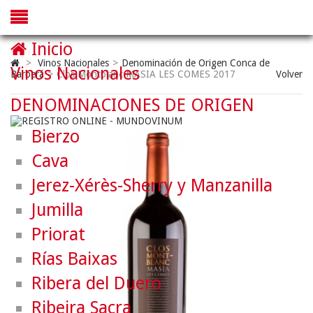
Inicio
>
Vinos Nacionales
>
Denominación de Origen Conca de
Vinos Nacionales
Barberá
>
Clos Montblanc MASIA LES COMES 2017
Volver
DENOMINACIONES DE ORIGEN
Bierzo
Cava
Jerez-Xérès-Sherry y Manzanilla
Jumilla
Priorat
Rías Baixas
Ribera del Duero
Ribeira Sacra