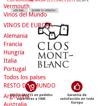
Clos Montblanc MASIA LES COMES 2019
20,90 €
Vermouth
LEER MAS...
ESCRIBE TU OPINIÓN !
Vinos del Mundo
VINOS DE EUROPA
Alemania
Francia
Hungría
Italia
Portugal
Todos los países
RESTO DEL MUNDO
Argentina
ENVÍO GRATIS en pedidos
Garantía de
superiores a 180€
satisfacción en toda
Europa
Australia