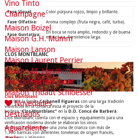
Vino Tinto
Fase Visual:
Color púrpura rojizo, limpio y brillante.
Champagne
Fase Olfativa:
Aroma complejo (fruta negra, café, turba).
Maison Boizel
En boca se nota amplio, redondo y de buena
Fase Gustativa:
Maison G.H. Mumm
estructura. Persistencia larga.
Maison Lanson
CLOS MONTBLANC
Maison Laurent Perrier
Maison M. Hosthomme
Maison Perrier Jouët
Maison Tribaut Schloesser
Clos Montblanc
Novedades
En 1988
la familia
Carbonell
Figueras
con
una larga
tradición
vitivinícola
en la comarca
inicia el proyecto
de la
bodega
"
Clos
Montblanc
"
en la
D.O. Conca de Barberà
.
Destilados
Clos Montblanc
cuenta con
el espacio
y
equipamiento para
una
vinificación
moderna
donde se elaboran
los
vinos
Aguardiente
de
finca
.
También
tiene una zona
de crianza
con
más de
1.300
barricas
con
diferentes
tonelerias
de origen
f
rancés
,
a
mericano
y
Húngaro
.