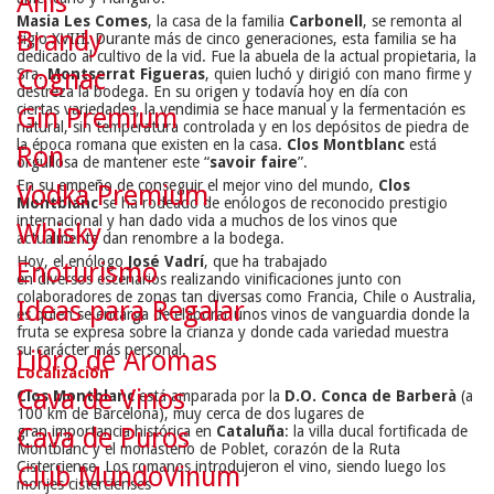
Anís
Masia Les Comes
, la casa de la familia
Carbonell
, se remonta al
Brandy
siglo XVIII. Durante más de cinco generaciones, esta familia se ha
dedicado al cultivo de la vid. Fue la abuela de la actual propietaria, la
Cognac
Sra.
Montserrat Figueras
, quien luchó y dirigió con mano firme y
destreza la bodega. En su origen y todavía hoy en día con
ciertas variedades, la vendimia se hace manual y la fermentación es
Gin Premium
natural, sin temperatura controlada y en los depósitos de piedra de
la época romana que existen en la casa.
Clos Montblanc
está
Ron
orgullosa de mantener este “
savoir faire
”.
En su empeño de conseguir el mejor vino del mundo,
Clos
Vodka Premium
Montblanc
se ha rodeado de enólogos de reconocido prestigio
internacional y han dado vida a muchos de los vinos que
Whisky
actualmente dan renombre a la bodega.
Hoy, el
enólogo
José
Vadrí
, que
ha trabajado
Enoturismo
en
diversos
escenarios
realizando
vinificaciones
junto
con
colaboradores
de zonas
tan diversas
como
Francia
, Chile
o Australia,
Ideas para Regalar
es quien se encarga de elaborar
unos
vinos
de vanguardia
donde
la
fruta
se expresa
sobre la
crianza
y
donde cada
variedad
muestra
su
carácter
más personal
.
Libro de Aromas
Localización
Cava de Vinos
Clos Montblanc
está amparada por la
D.O. Conca de Barberà
(a
100 km de Barcelona), muy cerca de dos lugares de
Cava de Puros
gran importancia histórica en
Cataluña
: la villa ducal fortificada de
Montblanc y el monasterio de Poblet, corazón de la Ruta
Cisterciense. Los romanos introdujeron el vino, siendo luego los
Club MundoVinum
monjes cistercienses