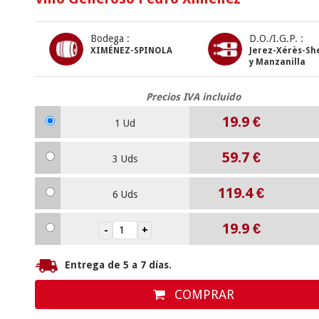
Bodega :
D.O./I.G.P. :
XIMÉNEZ-SPINOLA
Jerez-Xérès-Sh
y Manzanilla
Precios IVA incluido
19.9
€
1 Ud
59.7
€
3 Uds
119.4
€
6 Uds
19.9
€
Entrega de 5 a 7 días.
COMPRAR