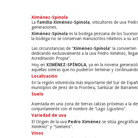
Ximénez-Spinola
La
familia Ximénez-Spinola
, viticultores de uva Ped
generaciones.
Ximénez-Spínola
es la bodega jerezana de los Suceso
la bodega no se conservan manuscritos relativos a su acti
Las circunstancias de “
Ximénez-Spínola
” la convierten
dedicando exclusivamente a la uva Pedro Ximénez, llega
Acreditación Propia”.
Hoy en
XIMÉNEZ-SPÍNOLA
, ya en la novena generació
aquellas soleras que no pudieron terminar y continuando 
Localización
En la región vitivinícola más importante del Sur de Españ
municipios de Jerez de la Frontera, Sanlúcar de Barrame
Suelo
Asentada en una zona de tierras calizas próximas a la 
conjuntamente con el nombre de “Lago Ligustino”.
Variedad de uva
El Origen de la uva
Pedro Ximénez
se sitúa geográfica
Ximénez” y “Siemens".
Vinos