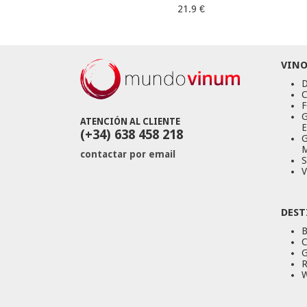
21.9 €
VINO
D
C
F
G
ATENCIÓN AL CLIENTE
E
(+34) 638 458 218
G
M
contactar por email
S
V
DEST
B
C
G
R
W