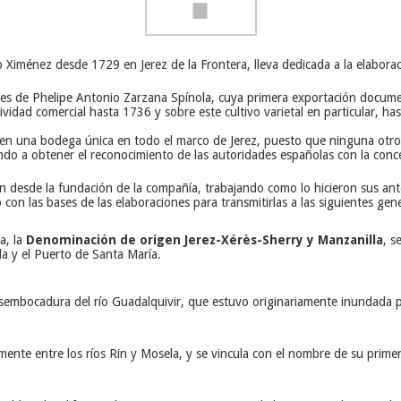
ro Ximénez desde 1729 en Jerez de la Frontera, lleva dedicada a la elabo
res de Phelipe Antonio Zarzana Spínola, cuya primera exportación docum
vidad comercial hasta 1736 y sobre este cultivo varietal en particular, ha
 en una bodega única en todo el marco de Jerez, puesto que ninguna otro f
ndo a obtener el reconocimiento de las autoridades españolas con la con
n desde la fundación de la compañía, trabajando como lo hicieron sus ante
con las bases de las elaboraciones para transmitirlas a las siguientes gen
a, la
Denominación de origen Jerez-Xérès-Sherry y Manzanilla
, s
da y el Puerto de Santa María.
desembocadura del río Guadalquivir, que estuvo originariamente inundada
mente entre los ríos Rin y Mosela, y se vincula con el nombre de su prime