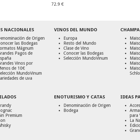
72.9 €
S NACIONALES
VINOS DEL MUNDO
CHAMPA
enominación de Origen
Europa
Maiso
onocer las Bodegas
Resto del Mundo
Mais
ormatos Mágnum
Clase de Vino
Mais
randes Pagos de
Conocer las Bodegas
Maiso
spaña
Selección MundoVinum
Mais
randes Vinos por
Maiso
enos de 10€
Mais
elección MundoVinum
Schlo
ariedades de uva
ILADOS
ENOTURISMO Y CATAS
IDEAS P
randy
Denominación de Origen
Acces
ognac
Bodega
Armar
in Premium
para 
on
La Na
hisky
Edici
Gran