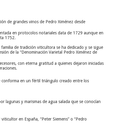
ración de grandes vinos de Pedro Ximénez desde
entada en protocolos notariales data de 1729 aunque en
sta 1752.
amilia de tradición viticultora se ha dedicado y se sigue
cesión de la “Denominación Varietal Pedro Ximénez de
cesores, con eterna gratitud a quienes dejaron iniciadas
eraciones.
e conforma en un fértil triángulo creado entre los
 por lagunas y marismas de agua salada que se conocían
r viticultor en España, “Peter Siemens” o “Pedro