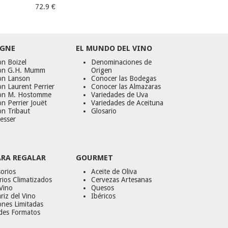
72.9 €
GNE
EL MUNDO DEL VINO
n Boizel
Denominaciones de
on G.H. Mumm
Origen
on Lanson
Conocer las Bodegas
n Laurent Perrier
Conocer las Almazaras
on M. Hostomme
Variedades de Uva
n Perrier Jouët
Variedades de Aceituna
on Tribaut
Glosario
esser
ARA REGALAR
GOURMET
orios
Aceite de Oliva
ios Climatizados
Cervezas Artesanas
Vino
Quesos
riz del Vino
Ibéricos
ones Limitadas
des Formatos