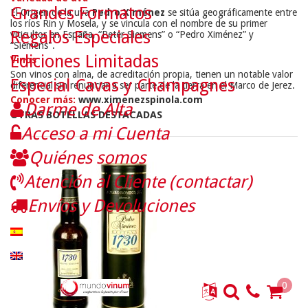
Grandes Formatos
El Origen de la uva
Pedro Ximénez
se sitúa geográficamente entre
los ríos Rin y Mosela, y se vincula con el nombre de su primer
Regalos Especiales
viticultor en España, “Peter Siemens” o “Pedro Ximénez” y
“Siemens".
Ediciones Limitadas
Vinos
Son vinos con alma, de acreditación propia, tienen un notable valor
Especial Cavas y Champagnes
diferencial sin renunciar a ser parte de la tierra en el Marco de Jerez.
Conocer más:
www.ximenezspinola.com
Darme de Alta
OTRAS BOTELLAS DESTACADAS
Acceso a mi Cuenta
Quiénes somos
Atención al Cliente (contactar)
Envíos y Devoluciones
0