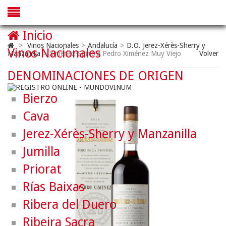
Inicio
>
Vinos Nacionales
>
Andalucía
>
D.O. Jerez-Xérès-Sherry y
Vinos Nacionales
Manzanilla
>
Ximénez-Spinola Pedro Ximénez Muy Viejo
Volver
DENOMINACIONES DE ORIGEN
Bierzo
Cava
Jerez-Xérès-Sherry y Manzanilla
Jumilla
Priorat
Rías Baixas
Ribera del Duero
Ribeira Sacra