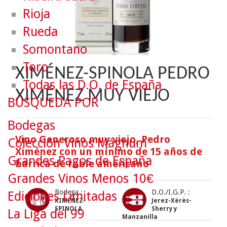
Rioja
Rueda
Somontano
Toro
XIMÉNEZ-SPINOLA PEDRO
Todas las D.O. de España
XIMÉNEZ MUY VIEJO
BÚSQUEDA POR
Bodegas
Vino Generoso muy viejo, Pedro
Colección Vinos Mágnum
Ximénez con un mínimo de 15 años de
Grandes Pagos de España
barrica de roble americano
Grandes Vinos Menos 10€
Bodega :
D.O./I.G.P. :
Ediciones Limitadas
XIMÉNEZ-
Jerez-Xérès-
SPINOLA
Sherry y
La Liga del 99
Manzanilla