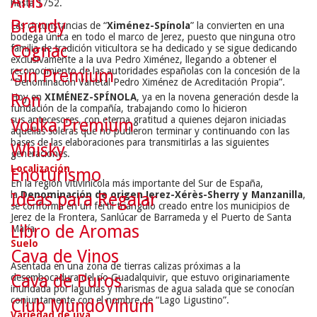
Anís
hasta 1752.
Brandy
Las circunstancias de “
Ximénez-Spínola
” la convierten en una
bodega única en todo el marco de Jerez, puesto que ninguna otro
Cognac
familia de tradición viticultora se ha dedicado y se sigue dedicando
exclusivamente a la uva Pedro Ximénez, llegando a obtener el
reconocimiento de las autoridades españolas con la concesión de la
Gin Premium
“Denominación Varietal Pedro Ximénez de Acreditación Propia”.
Ron
Hoy en
XIMÉNEZ-SPÍNOLA
, ya en la novena generación desde la
fundación de la compañía, trabajando como lo hicieron
sus antecesores, con eterna gratitud a quienes dejaron iniciadas
Vodka Premium
aquellas soleras que no pudieron terminar y continuando con las
bases de las elaboraciones para transmitirlas a las siguientes
Whisky
generaciones.
Localización
Enoturismo
En la región vitivinícola más importante del Sur de España,
la
Denominación de origen Jerez-Xérès-Sherry y Manzanilla
,
Ideas para Regalar
se conforma en un fértil triángulo creado entre los municipios de
Jerez de la Frontera, Sanlúcar de Barrameda y el Puerto de Santa
Libro de Aromas
María.
Suelo
Cava de Vinos
Asentada en una zona de tierras calizas próximas a la
Cava de Puros
desembocadura del río Guadalquivir, que estuvo originariamente
inundada por lagunas y marismas de agua salada que se conocían
conjuntamente con el nombre de “Lago Ligustino”.
Club MundoVinum
Variedad de uva