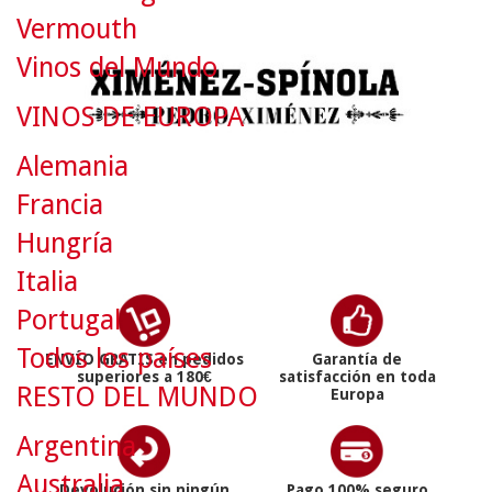
Vermouth
Vinos del Mundo
VINOS DE EUROPA
Alemania
Francia
Hungría
Italia
Portugal
Todos los países
ENVÍO GRATIS en pedidos
Garantía de
superiores a 180€
satisfacción en toda
RESTO DEL MUNDO
Europa
Argentina
Australia
Devolución sin ningún
Pago 100% seguro