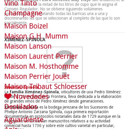
Vino Tinto
mercado menos de la mitad de los litros de cupo que le asigna el
Consejo Regulador. No se obtiene siguiendo volúmenes
Champagne
preconcebidos, sino catando todas las barricas una a una y
discriminando las que se seleccionan al completo de las que lo son
parcialmente.
Maison Boizel
Maison G.H. Mumm
XIMÉNEZ-SPINOLA
Maison Lanson
Maison Laurent Perrier
Maison M. Hosthomme
Maison Perrier Jouët
Maison Tribaut Schloesser
Ximénez-Spinola
La
familia Ximénez-Spinola
, viticultores de uva Pedro Ximénez
Novedades
desde 1729 en Jerez de la Frontera, lleva dedicada a la elaboración
de grandes vinos de Pedro Ximénez desde generaciones.
Destilados
Ximénez-Spínola
es la bodega jerezana de los Sucesores de
Phelipe Antonio Zarzana Spínola, cuya primera exportación
documentada en protocolos notariales data de 1729 aunque en la
Aguardiente
bodega no se conservan manuscritos relativos a su actividad
comercial hasta 1736 y sobre este cultivo varietal en particular,