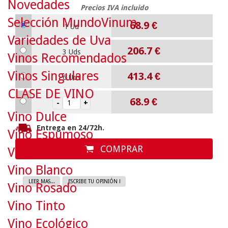
Novedades
Precios IVA incluido
Selección MundoVinum
68.9
€
1 Ud
Variedades de Uva
206.7
€
3 Uds
Vinos Recomendados
Vinos Singulares
413.4
€
6 Uds
CLASE DE VINO
68.9
€
Vino Dulce
Entrega en 24/72h.
Vino Espumoso
COMPRAR
Vino Generoso
Vino Blanco
LEER MAS...
ESCRIBE TU OPINIÓN !
Vino Rosado
Vino Tinto
Vino Ecológico