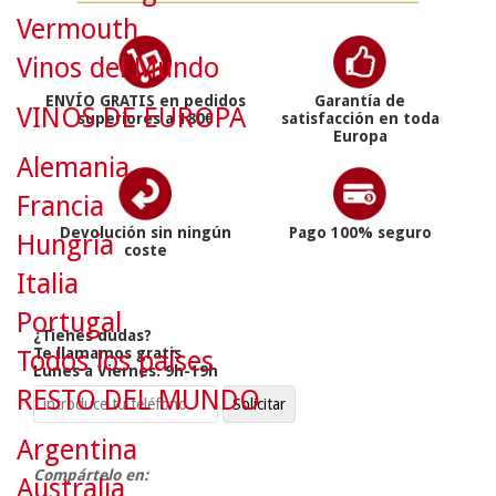
Vermouth
Vinos del Mundo
ENVÍO GRATIS en pedidos
Garantía de
VINOS DE EUROPA
superiores a 180€
satisfacción en toda
Europa
Alemania
Francia
Devolución sin ningún
Pago 100% seguro
Hungría
coste
Italia
Portugal
¿Tienes dudas?
Te llamamos gratis
Todos los países
Lunes a Viernes: 9h-19h
RESTO DEL MUNDO
Argentina
Compártelo en:
Australia