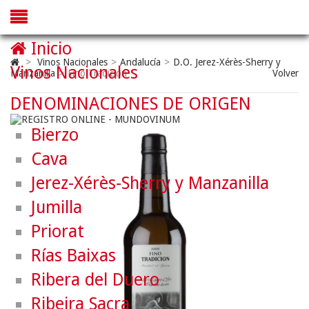
Inicio
>
Vinos Nacionales
>
Andalucía
>
D.O. Jerez-Xérès-Sherry y
Vinos Nacionales
Manzanilla
>
Fino Tradición
Volver
DENOMINACIONES DE ORIGEN
Bierzo
Cava
Jerez-Xérès-Sherry y Manzanilla
Jumilla
Priorat
Rías Baixas
Ribera del Duero
Ribeira Sacra