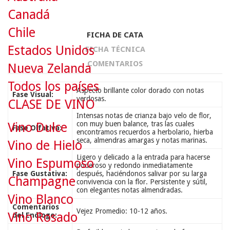
Canadá
Chile
FICHA DE CATA
Estados Unidos
FICHA TÉCNICA
COMENTARIOS
Nueva Zelanda
Todos los países
Aspecto brillante color dorado con notas
Fase Visual:
verdosas.
CLASE DE VINO
Intensas notas de crianza bajo velo de flor,
con muy buen balance, tras las cuales
Vino Dulce
Fase Olfativa:
encontramos recuerdos a herbolario, hierba
seca, almendras amargas y notas marinas.
Vino de Hielo
Ligero y delicado a la entrada para hacerse
Vino Espumoso
poderoso y redondo inmediatamente
Fase Gustativa:
después, haciéndonos salivar por su larga
Champagne
convivencia con la flor. Persistente y sútil,
con elegantes notas almendradas.
Vino Blanco
Comentarios
Vejez Promedio: 10-12 años.
Vino Rosado
del Enólogo: