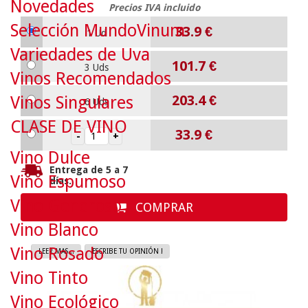
Novedades
Precios IVA incluido
Selección MundoVinum
33.9
€
1 Ud
Variedades de Uva
101.7
€
3 Uds
Vinos Recomendados
203.4
€
Vinos Singulares
6 Uds
CLASE DE VINO
33.9
€
Vino Dulce
Entrega de 5 a 7
Vino Espumoso
días.
Vino Generoso
COMPRAR
Vino Blanco
Vino Rosado
LEER MAS...
ESCRIBE TU OPINIÓN !
Vino Tinto
Vino Ecológico