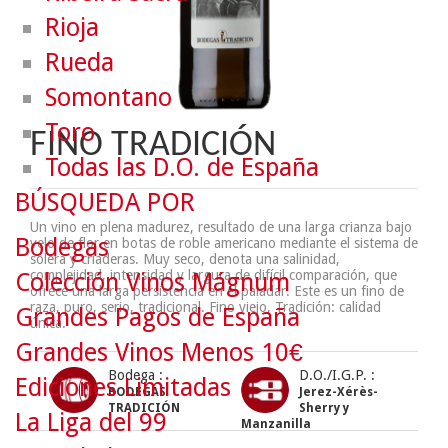
Rioja
Rueda
Somontano
Toro
FINO TRADICIÓN
Todas las D.O. de España
BÚSQUEDA POR
Un vino en plena madurez, resultado de una larga crianza bajo
Bodegas
velo de flor en botas de roble americano mediante el sistema de
solera y criaderas. Muy seco, denota una salinidad,
complejidad, intensidad y largura de difícil comparación, que
Colección Vinos Mágnum
ofrece una larga persistencia en el paladar. Este es un fino de
raza, puro, serio, tradicional. Fino viejo, Tradición: calidad
Grandes Pagos de España
única.
Grandes Vinos Menos 10€
Bodega :
D.O./I.G.P. :
Ediciones Limitadas
BODEGAS
Jerez-Xérès-
TRADICIÓN
Sherry y
La Liga del 99
Manzanilla