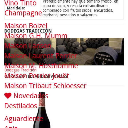
Preferiblemente hay que tomarlo fresco, en
Vino Tinto
copa de vino, y resulta extraordinario
Maridaje:
combinado con frutos secos, encurtidos,
Champagne
mariscos, pescados o salazones.
Maison Boizel
BODEGAS TRADICIÓN
Maison G.H. Mumm
Maison Lanson
Maison Laurent Perrier
Maison M. Hosthomme
Bodegas Tradición
Maison Perrier Jouët
OTRAS BOTELLAS DESTACADAS
Maison Tribaut Schloesser
Novedades
Destilados
Aguardiente