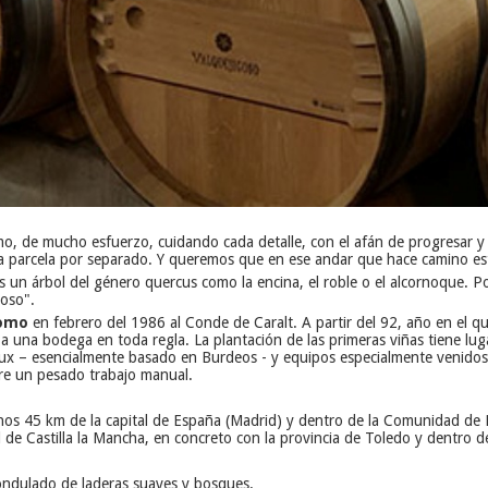
, de mucho esfuerzo, cuidando cada detalle, con el afán de progresar y 
a parcela por separado. Y queremos que en ese andar que hace camino est
es un árbol del género quercus como la encina, el roble o el alcornoque. 
goso".
omo
en febrero del 1986 al Conde de Caralt. A partir del 92, año en el que 
 a una bodega en toda regla. La plantación de las primeras viñas tiene lu
x – esencialmente basado en Burdeos - y equipos especialmente venidos d
ere un pesado trabajo manual.
os 45 km de la capital de España (Madrid) y dentro de la Comunidad de M
de Castilla la Mancha, en concreto con la provincia de Toledo y dentro de
 ondulado de laderas suaves y bosques.