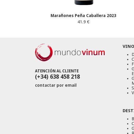
Marañones Peña Caballera 2023
41.9 €
VINO
D
C
F
G
ATENCIÓN AL CLIENTE
E
(+34) 638 458 218
G
M
contactar por email
S
V
DEST
B
C
G
R