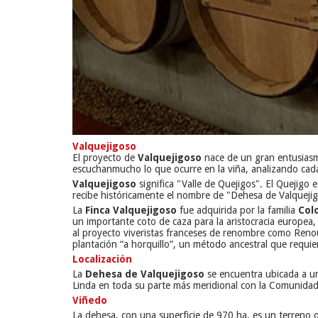
Valquejigoso
El proyecto de
Valquejigoso
nace de un gran entusiasmo
escuchanmucho lo que ocurre en la viña, analizando cad
Valquejigoso
significa "Valle de Quejigos". El Quejigo 
recibe históricamente el nombre de "Dehesa de Valqueji
La
Finca Valquejigoso
fue adquirida por la familia
Col
un importante coto de caza para la aristocracia europea,
al proyecto viveristas franceses de renombre como Renou
plantación “a horquillo”, un método ancestral que requi
Localización
La
Dehesa de Valquejigoso
se encuentra ubicada a un
Linda en toda su parte más meridional con la Comunidad 
Viñedo
La dehesa, con una superficie de 970 ha, es un terreno