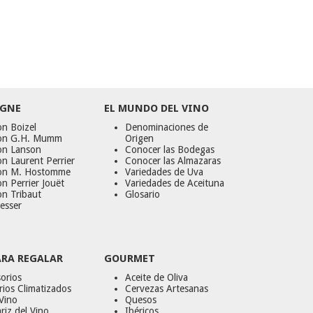
GNE
EL MUNDO DEL VINO
n Boizel
Denominaciones de
on G.H. Mumm
Origen
on Lanson
Conocer las Bodegas
n Laurent Perrier
Conocer las Almazaras
on M. Hostomme
Variedades de Uva
n Perrier Jouët
Variedades de Aceituna
on Tribaut
Glosario
esser
ARA REGALAR
GOURMET
orios
Aceite de Oliva
ios Climatizados
Cervezas Artesanas
Vino
Quesos
riz del Vino
Ibéricos