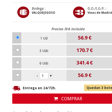
Bodega :
D.O./I.G.P. :
VALQUEJIGOSO
Vinos de Madri
Precios IVA incluido
56.9
€
1 Ud
170.7
€
3 Uds
341.4
€
6 Uds
56.9
€
Quedan 3 bote
Entrega en 24/72h.
COMPRAR