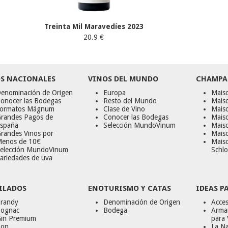
Treinta Mil Maravedíes 2023
20.9 €
S NACIONALES
VINOS DEL MUNDO
CHAMPA
enominación de Origen
Europa
Maiso
onocer las Bodegas
Resto del Mundo
Mais
ormatos Mágnum
Clase de Vino
Mais
randes Pagos de
Conocer las Bodegas
Maiso
spaña
Selección MundoVinum
Mais
randes Vinos por
Maiso
enos de 10€
Mais
elección MundoVinum
Schlo
ariedades de uva
ILADOS
ENOTURISMO Y CATAS
IDEAS P
randy
Denominación de Origen
Acces
ognac
Bodega
Armar
in Premium
para 
on
La Na