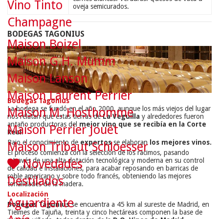
Vino Tinto
oveja semicurados.
Champagne
BODEGAS TAGONIUS
Maison Boizel
Maison G.H. Mumm
Maison Lanson
Maison Laurent Perrier
Bodegas Tagonius
La bodega se fundó en el año 2000, aunque los más viejos del lugar
Maison M. Hosthomme
nos relatan que estas tierras de
La Veguilla
y alrededores fueron
antaño productoras del
mejor vino que se recibía en la Corte
Maison Perrier Jouët
Real
.
Bajo el conocimiento de
expertos
se elaboran
los mejores vinos.
Maison Tribaut Schloesser
El proceso comienza con la selección de los racimos, pasando
a través de una alta dotación tecnológica y moderna en su control
Novedades
de calidad e instalaciones, para acabar reposando en barricas de
roble americano y sobre todo francés, obteniendo las mejores
Destilados
tonalidades de la madera.
Localización
Aguardiente
Bodegas Tagonius
se encuentra a 45 km al sureste de Madrid, en
Tielmes de Tajuña, treinta y cinco hectáreas componen la base de