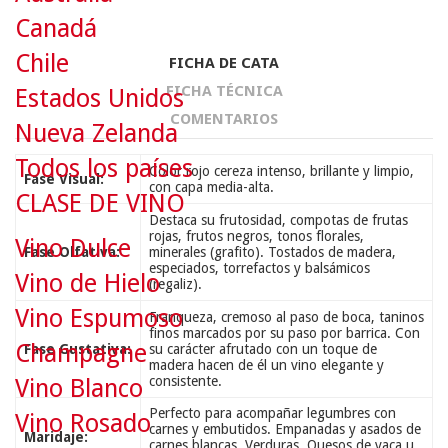
Canadá
Chile
FICHA DE CATA
FICHA TÉCNICA
Estados Unidos
COMENTARIOS
Nueva Zelanda
Todos los países
Color rojo cereza intenso, brillante y limpio,
Fase Visual:
con capa media-alta.
CLASE DE VINO
Destaca su frutosidad, compotas de frutas
rojas, frutos negros, tonos florales,
Vino Dulce
Fase Olfativa:
minerales (grafito). Tostados de madera,
especiados, torrefactos y balsámicos
Vino de Hielo
(regaliz).
Vino Espumoso
Franqueza, cremoso al paso de boca, taninos
finos marcados por su paso por barrica. Con
Champagne
Fase Gustativa:
su carácter afrutado con un toque de
madera hacen de él un vino elegante y
consistente.
Vino Blanco
Perfecto para acompañar legumbres con
Vino Rosado
carnes y embutidos. Empanadas y asados de
Maridaje:
carnes blancas. Verduras. Quesos de vaca u