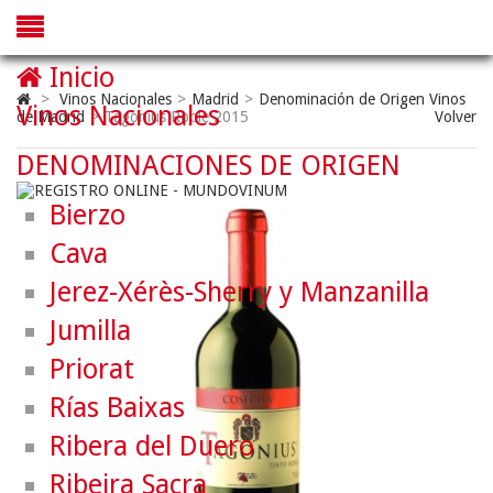
Inicio
>
Vinos Nacionales
>
Madrid
>
Denominación de Origen Vinos
Vinos Nacionales
de Madrid
>
Tagonius Roble 2015
Volver
DENOMINACIONES DE ORIGEN
Bierzo
Cava
Jerez-Xérès-Sherry y Manzanilla
Jumilla
Priorat
Rías Baixas
Ribera del Duero
Ribeira Sacra