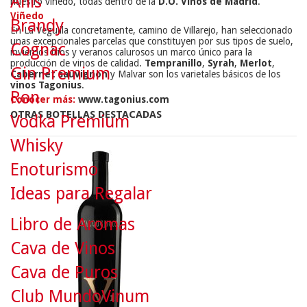
Anís
nuestro viñedo, todas dentro de la
D.O. Vinos de Madrid
.
Viñedo
Brandy
En La Veguilla concretamente, camino de Villarejo, han seleccionado
unas excepcionales parcelas que constituyen por sus tipos de suelo,
Cognac
inviernos fríos y veranos calurosos un marco único para la
producción de vinos de calidad.
Tempranillo
,
Syrah
,
Merlot
,
Gin Premium
Cabernet sauvignon
y Malvar son los varietales básicos de los
vinos Tagonius
.
Ron
Conocer más:
www.tagonius.com
OTRAS BOTELLAS DESTACADAS
Vodka Premium
Whisky
Enoturismo
Ideas para Regalar
Libro de Aromas
Cava de Vinos
Cava de Puros
Club MundoVinum