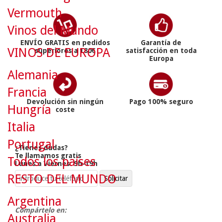
Vermouth
Vinos del Mundo
ENVÍO GRATIS en pedidos
Garantía de
VINOS DE EUROPA
superiores a 180€
satisfacción en toda
Europa
Alemania
Francia
Devolución sin ningún
Pago 100% seguro
Hungría
coste
Italia
Portugal
¿Tienes dudas?
Te llamamos gratis
Todos los países
Lunes a Viernes: 9h-19h
RESTO DEL MUNDO
Argentina
Compártelo en:
Australia