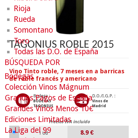
Rioja
Rueda
Somontano
Toro
TAGONIUS ROBLE 2015
Todas las D.O. de España
BÚSQUEDA POR
Vino Tinto roble, 7 meses en a barricas
Bodegas
de roble francés y americano
Colección Vinos Mágnum
Grandes Pagos de España
Bodega :
D.O./I.G.P. :
BODEGAS
Vinos de
TAGONIUS
Madrid
Grandes Vinos Menos 10€
Ediciones Limitadas
Precios IVA incluido
La Liga del 99
8.9
€
1 Ud