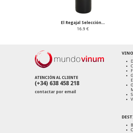
El Regajal Selección...
16.9 €
VINO
D
C
F
G
ATENCIÓN AL CLIENTE
E
(+34) 638 458 218
G
M
contactar por email
S
V
DEST
B
C