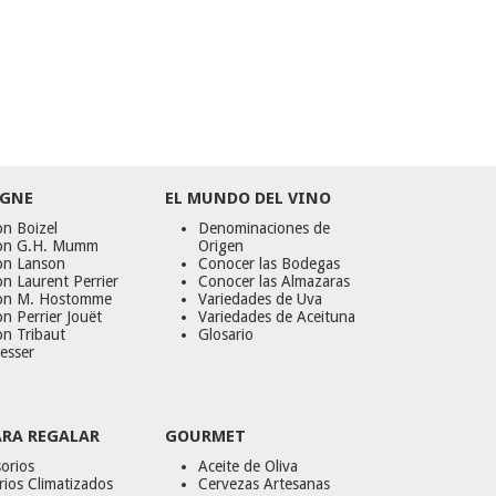
GNE
EL MUNDO DEL VINO
n Boizel
Denominaciones de
on G.H. Mumm
Origen
on Lanson
Conocer las Bodegas
n Laurent Perrier
Conocer las Almazaras
on M. Hostomme
Variedades de Uva
n Perrier Jouët
Variedades de Aceituna
on Tribaut
Glosario
esser
ARA REGALAR
GOURMET
orios
Aceite de Oliva
ios Climatizados
Cervezas Artesanas