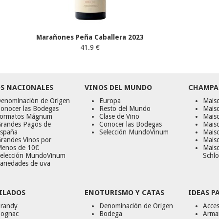
Marañones Peña Caballera 2023
41.9 €
S NACIONALES
VINOS DEL MUNDO
CHAMPA
enominación de Origen
Europa
Maiso
onocer las Bodegas
Resto del Mundo
Mais
ormatos Mágnum
Clase de Vino
Mais
randes Pagos de
Conocer las Bodegas
Maiso
spaña
Selección MundoVinum
Mais
randes Vinos por
Maiso
enos de 10€
Mais
elección MundoVinum
Schlo
ariedades de uva
ILADOS
ENOTURISMO Y CATAS
IDEAS P
randy
Denominación de Origen
Acces
ognac
Bodega
Armar