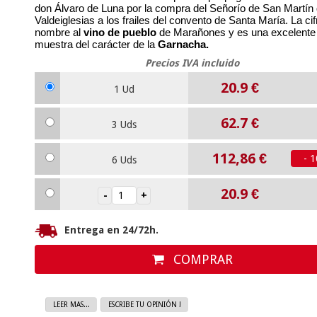
don Álvaro de Luna por la compra del Señorío de San Martín
Valdeiglesias a los frailes del convento de Santa María. La cif
nombre al
vino de pueblo
de Marañones y es una excelente
muestra del carácter de la
Garnacha.
Precios IVA incluido
20.9
€
1 Ud
62.7
€
3 Uds
112,86 €
- 
6 Uds
20.9
€
Entrega en 24/72h.
COMPRAR
LEER MAS...
ESCRIBE TU OPINIÓN !