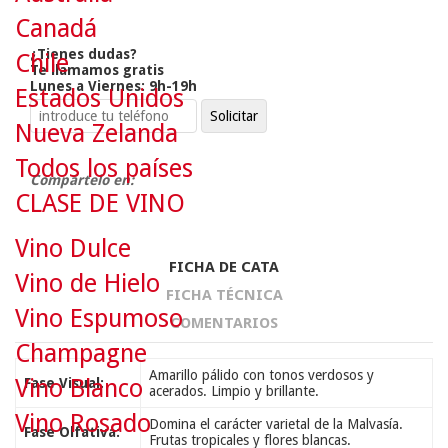
Canadá
¿Tienes dudas?
Chile
Te llamamos gratis
Lunes a Viernes: 9h-19h
Estados Unidos
Nueva Zelanda
Todos los países
Compártelo en:
CLASE DE VINO
Vino Dulce
FICHA DE CATA
Vino de Hielo
FICHA TÉCNICA
Vino Espumoso
COMENTARIOS
Champagne
Amarillo pálido con tonos verdosos y
Vino Blanco
Fase Visual:
acerados. Limpio y brillante.
Vino Rosado
Domina el carácter varietal de la Malvasía.
Fase Olfativa:
Frutas tropicales y flores blancas.