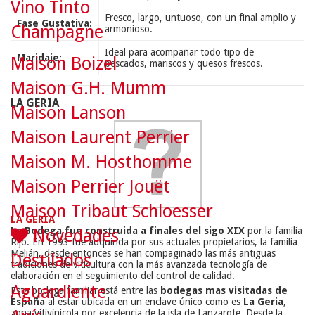
Vino Tinto
Fresco, largo, untuoso, con un final amplio y
Fase Gustativa:
Champagne
armonioso.
Ideal para acompañar todo tipo de
Maridaje:
Maison Boizel
pescados, mariscos y quesos frescos.
Maison G.H. Mumm
LA GERIA
Maison Lanson
Maison Laurent Perrier
Maison M. Hosthomme
Maison Perrier Jouët
Maison Tribaut Schloesser
LA GERIA
La Bodega fue construida a finales del sigo XIX
por la familia
Novedades
Rijo. En 1993 fue adquirida por sus actuales propietarios, la familia
Melián, desde entonces se han compaginado las más antiguas
Destilados
tradiciones de viticultura con la más avanzada tecnología de
elaboración en el seguimiento del control de calidad.
Aguardiente
Esta bodega familiar está entre las
bodegas mas visitadas de
España
al estar ubicada en un enclave único como es
La Geria
,
zona vitivínicola por excelencia de la isla de Lanzarote. Desde la