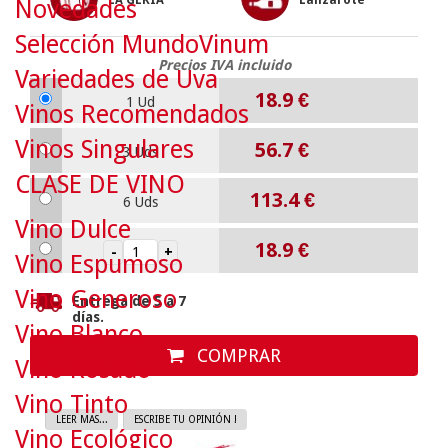
LA GERIA
Lanzarote
Novedades
Selección MundoVinum
Precios IVA incluido
Variedades de Uva
18.9
€
1 Ud
Vinos Recomendados
Vinos Singulares
56.7
€
3 Uds
CLASE DE VINO
113.4
€
6 Uds
Vino Dulce
18.9
€
Vino Espumoso
Vino Generoso
Entrega de 5 a 7
días.
Vino Blanco
COMPRAR
Vino Rosado
Vino Tinto
LEER MAS...
ESCRIBE TU OPINIÓN !
Vino Ecológico