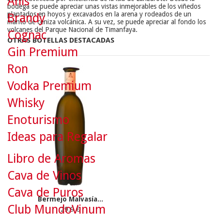
Anís
bodega se puede apreciar unas vistas inmejorables de los viñedos
plantados en hoyos y excavados en la arena y rodeados de un
Brandy
manto de ceniza volcánica. A su vez, se puede apreciar al fondo los
volcanes del Parque Nacional de Timanfaya.
Cognac
OTRAS BOTELLAS DESTACADAS
Gin Premium
Ron
Vodka Premium
Whisky
Enoturismo
Ideas para Regalar
Libro de Aromas
Cava de Vinos
Cava de Puros
Bermejo Malvasía...
Club MundoVinum
29.9 €