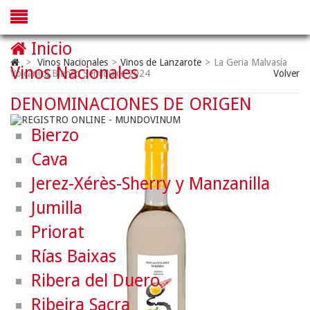
Inicio
>
Vinos Nacionales
>
Vinos de Lanzarote
>
La Geria Malvasía
Vinos Nacionales
Volcánica Blanco Semidulce 2024
Volver
DENOMINACIONES DE ORIGEN
Bierzo
Cava
Jerez-Xérès-Sherry y Manzanilla
Jumilla
Priorat
Rías Baixas
Ribera del Duero
Ribeira Sacra