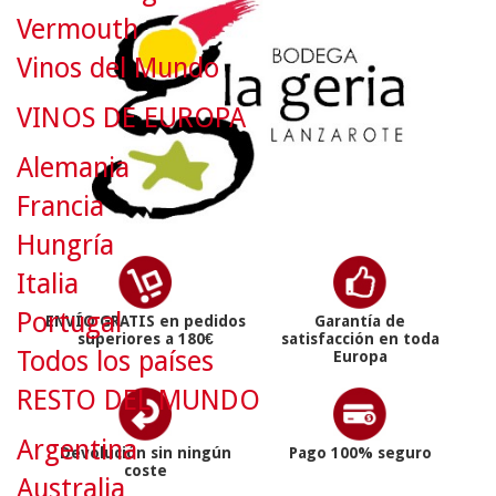
Vermouth
Vinos del Mundo
VINOS DE EUROPA
Alemania
Francia
Hungría
Italia
Portugal
ENVÍO GRATIS en pedidos
Garantía de
superiores a 180€
satisfacción en toda
Todos los países
Europa
RESTO DEL MUNDO
Argentina
Devolución sin ningún
Pago 100% seguro
coste
Australia