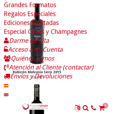
Grandes Formatos
Regalos Especiales
Ediciones Limitadas
Especial Cavas y Champagnes
Darme de Alta
Acceso a mi Cuenta
Quiénes somos
Atención al Cliente (contactar)
Rubicón Malvasía Seco 2015
Envíos y Devoluciones
16.9 €
0