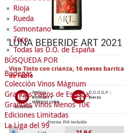
Rioja
Rueda
Somontano
Toro
LUNA BEBERIDE ART 2021
Todas las D.O. de España
BÚSQUEDA POR
Vino Tinto con crianza, 16 meses barrica
Bodegas
de roble
Colección Vinos Mágnum
Grandes Pagos de España
Bodega :
D.O./I.G.P. :
BODEGAS Y
Bierzo
VIÑEDOS LUNA
Grandes Vinos Menos 10€
BEBERIDE
Ediciones Limitadas
Precios IVA incluido
La Liga del 99
21.9
€