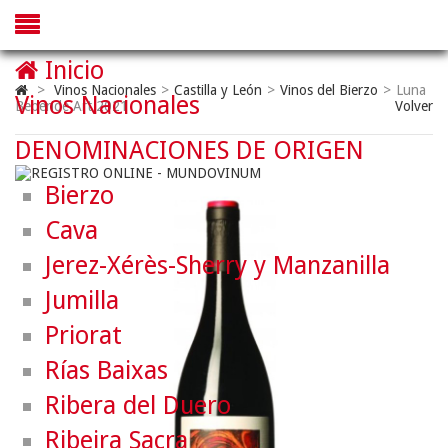
Inicio
>
Vinos Nacionales
>
Castilla y León
>
Vinos del Bierzo
>
Luna
Vinos Nacionales
Beberide Art 2021
Volver
DENOMINACIONES DE ORIGEN
Bierzo
Cava
Jerez-Xérès-Sherry y Manzanilla
Jumilla
Priorat
Rías Baixas
Ribera del Duero
Ribeira Sacra