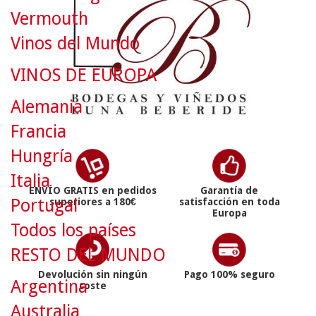
Vermouth
Vinos del Mundo
VINOS DE EUROPA
Alemania
Francia
Hungría
Italia
ENVÍO GRATIS en pedidos
Garantía de
Portugal
superiores a 180€
satisfacción en toda
Europa
Todos los países
RESTO DEL MUNDO
Devolución sin ningún
Pago 100% seguro
Argentina
coste
Australia