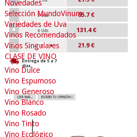
1 Ud
Novedades
Selección MundoVinum
65.7
€
3 Uds
Variedades de Uva
131.4
€
6 Uds
Vinos Recomendados
Vinos Singulares
21.9
€
CLASE DE VINO
Entrega de 5 a 7
días.
Vino Dulce
Vino Espumoso
Vino Generoso
LEER MAS...
ESCRIBE TU OPINIÓN !
Vino Blanco
Vino Rosado
Vino Tinto
Vino Ecológico