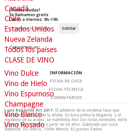
Canadá
¿Tienes dudas?
Te llamamos gratis
Chile
Lunes a Viernes: 9h-19h
Estados Unidos
Nueva Zelanda
Compártelo en:
Todos los países
CLASE DE VINO
Vino Dulce
INFORMACIÓN
FICHA DE CATA
Vino de Hielo
FICHA TÉCNICA
Vino Espumoso
COMENTARIOS
Champagne
Luna Beberide Art 2017
. El adelanto de la vendimia hace que
Vino Blanco
destaque la frescura de la añada. En boca prima la elegancia y el
equilibrio de su acidez. Se manifiesta fino con notas minerales, mirto
Vino Rosado
y monte bajo. Viñedos a partir de 60 años. Elaborado por Luna
Beberide, DO Bierzo, 100% Mencía. 92 puntos Parker.