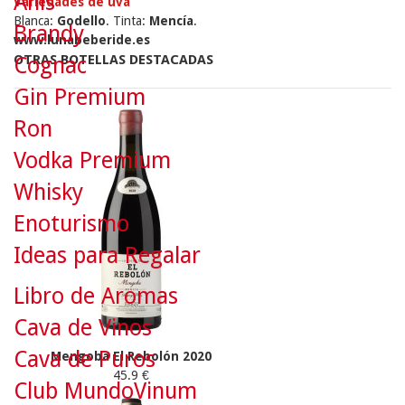
Anís
Variedades de uva
Blanca:
Godello
. Tinta:
Mencía
.
Brandy
www.lunabeberide.es
OTRAS BOTELLAS DESTACADAS
Cognac
Gin Premium
Ron
Vodka Premium
Whisky
Enoturismo
Ideas para Regalar
Libro de Aromas
Cava de Vinos
Cava de Puros
Mengoba El Rebolón 2020
45.9 €
Club MundoVinum