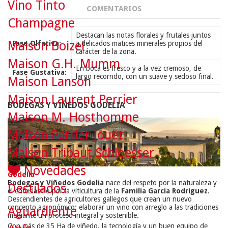
Vino Tinto
COMENTARIOS
Champagne
Destacan las notas florales y frutales juntos
Maison Boizel
Fase Olfativa:
a delicados matices minerales propios del
carácter de la zona.
Maison G.H. Mumm
En boca es fresco y a la vez cremoso, de
Fase Gustativa:
largo recorrido, con un suave y sedoso final.
Maison Lanson
Maison Laurent Perrier
BODEGAS Y VIÑEDOS GODELIA
Maison M. Hosthomme
Maison Perrier Jouët
Maison Tribaut Schloesser
Novedades
Godelia
Bodegas y Viñedos Godelia
nace del respeto por la naturaleza y
Destilados
el entusiasmo por la viticultura de la
Familia García Rodríguez
.
Descendientes de agricultores gallegos que crean un nuevo
concepto agronómico: elaborar un vino con arreglo a las tradiciones
Aguardiente
mediante un proceso integral y sostenible.
Con más de 35 Ha de viñedo, la tecnología y un buen equipo de