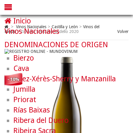
Inicio
>
Vinos Nacionales
>
Castilla y León
>
Vinos del
Vinos Nacionales
Bierzo
>
Godelia Selección Godello 2020
Volver
DENOMINACIONES DE ORIGEN
Bierzo
Cava
Jerez-Xérès-Sherry y Manzanilla
- 10%
Jumilla
Priorat
Rías Baixas
Ribera del Duero
Ribeira Sacra