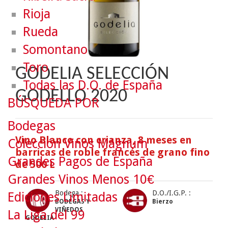
Rioja
Rueda
Somontano
Toro
GODELIA SELECCIÓN
Todas las D.O. de España
GODELLO 2020
BÚSQUEDA POR
Bodegas
Vino Blanco con crianza, 8 meses en
Colección Vinos Mágnum
barricas de roble francés de grano fino
Grandes Pagos de España
de 500 L
Grandes Vinos Menos 10€
Bodega :
D.O./I.G.P. :
Ediciones Limitadas
BODEGAS Y
Bierzo
VIÑEDOS
La Liga del 99
GODELIA