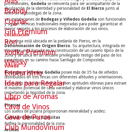
Anís
profesionales,
Godelia
se reinventa para ser acompañante de la
divulgación de la identidad y personalidad de
El Bierzo
junto al
Brandy
resto de las bodegas de la zona.
Las instalaciones de
Bodegas y Viñedos Godelia
son funcionales
Cognac
y siguen técnicas tradicionales mejoradas para poder garantizar el
mayor respeto a los procesos de elaboración de sus vinos.
Gin Premium
Localización
Ron
La bodega está ubicada en la pedanía de Pieros, en la
Denominación de Origen Bierzo
. Su arquitectura, integrada en
Vodka Premium
el paisaje, está basada en la construcción de un caserío típico de la
zona y se ubica en un enclave privilegiado testigo del paso de los
peregrinos en su camino hacia Santiago de Compostela.
Whisky
Viñedo
Enoturismo
Bodegas y Viñedos Godelia
posee más de 35 ha de viñedos
distribuidos en tres fincas con diferentes altitudes y orientaciones.
Ideas para Regalar
Los suelos de nuestras fincas poseen aptitudes idóneas para extraer
el máximo potencial de cada variedad y elaborar vinos únicos
respetando la tipicidad de la zona.
Libro de Aromas
Suelos
Cava de Vinos
Pizarras
Los suelos de pizarra proporcionan mineralidad y acidez.
Cava de Puros
Cantos rodados y cuarcitas
Refleja la personalidad de la zona.
Club MundoVinum
Arcillas