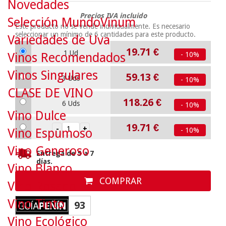
Novedades
Precios IVA incluido
Selección MundoVinum
Este producto no se vende individualmente. Es necesario
seleccionar un mínimo de
6
cantidades para este producto.
Variedades de Uva
19.71
€
1 Ud
Vinos Recomendados
- 10%
Vinos Singulares
59.13
€
3 Uds
- 10%
CLASE DE VINO
118.26
€
6 Uds
- 10%
Vino Dulce
19.71
€
Vino Espumoso
- 10%
Vino Generoso
Entrega de 5 a 7
días.
Vino Blanco
COMPRAR
Vino Rosado
Vino Tinto
93
Vino Ecológico