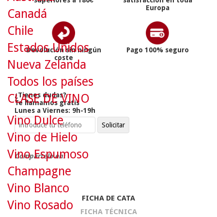
superiores a 180€
satisfacción en toda
Europa
Canadá
Chile
Estados Unidos
Devolución sin ningún
Pago 100% seguro
coste
Nueva Zelanda
Todos los países
¿Tienes dudas?
CLASE DE VINO
Te llamamos gratis
Lunes a Viernes: 9h-19h
Vino Dulce
Vino de Hielo
Vino Espumoso
Compártelo en:
Champagne
Vino Blanco
FICHA DE CATA
Vino Rosado
FICHA TÉCNICA