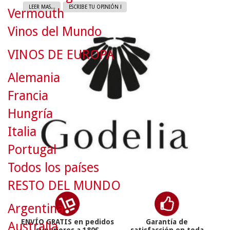
LEER MAS...
ESCRIBE TU OPINIÓN !
Vermouth
Vinos del Mundo
VINOS DE EUROPA
Alemania
Francia
Hungría
Italia
Portugal
Todos los países
RESTO DEL MUNDO
Argentina
ENVÍO GRATIS en pedidos
Garantía de
Australia