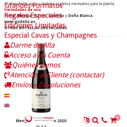
Grandes Formatos
El almacén de agua y materia orgánica necesarios para la planta.
Variedades de uva
Regalos Especiales
Tintas:
Mencía
. Blancas:
Godello
y
Doña Blanca
.
www.godelia.es
Ediciones Limitadas
OTRAS BOTELLAS DESTACADAS
Especial Cavas y Champagnes
Darme de Alta
Acceso a mi Cuenta
Quiénes somos
Atención al Cliente (contactar)
Envíos y Devoluciones
0
Mengoba El Rebolón 2020
45.9 €