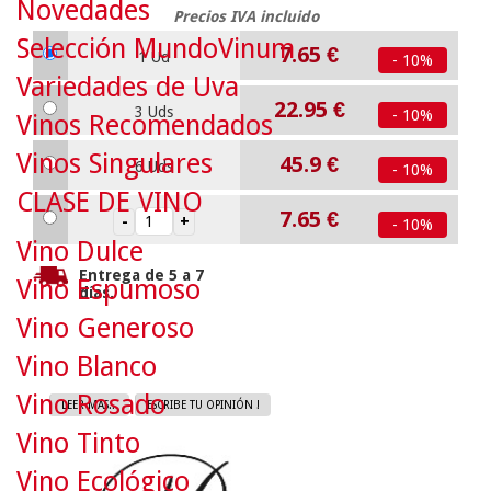
Novedades
Precios IVA incluido
Selección MundoVinum
7.65
€
1 Ud
- 10%
Variedades de Uva
22.95
€
3 Uds
- 10%
Vinos Recomendados
Vinos Singulares
45.9
€
6 Uds
- 10%
CLASE DE VINO
7.65
€
- 10%
Vino Dulce
Entrega de 5 a 7
Vino Espumoso
días.
Vino Generoso
Vino Blanco
Vino Rosado
LEER MAS...
ESCRIBE TU OPINIÓN !
Vino Tinto
Vino Ecológico