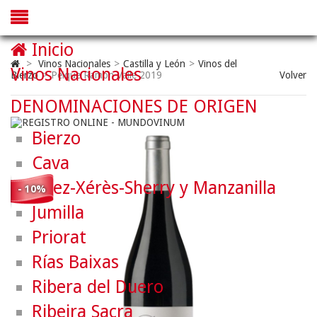
Inicio
>
Vinos Nacionales
>
Castilla y León
>
Vinos del
Vinos Nacionales
Bierzo
>
Peique Ramón Valle 2019
Volver
DENOMINACIONES DE ORIGEN
Bierzo
Cava
Jerez-Xérès-Sherry y Manzanilla
- 10%
Jumilla
Priorat
Rías Baixas
Ribera del Duero
Ribeira Sacra