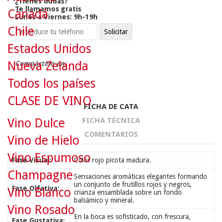
¿Tienes dudas?
Te llamamos gratis
Canadá
Lunes a Viernes: 9h-19h
Chile
Estados Unidos
Nueva Zelanda
Compártelo en:
Todos los países
CLASE DE VINO
FICHA DE CATA
Vino Dulce
FICHA TÉCNICA
COMENTARIOS
Vino de Hielo
Vino Espumoso
Fase Visual:
Color rojo picota madura.
Champagne
Sensaciones aromáticas elegantes formando
un conjunto de frutillos rojos y negros,
Fase Olfativa:
Vino Blanco
crianza ensamblada sobre un fondo
balsámico y mineral.
Vino Rosado
En la boca es sofisticado, con frescura,
Fase Gustativa: