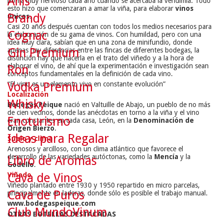
Anís
ponía muy nervioso cada año cuando se acercaba la vendimia. Todo
esto hizo que comenzaran a amar la viña, para elaborar
vinos
Brandy
únicos
.
Casi 20 años después cuentan con todos los medios necesarios para
Cognac
la elaboración de su gama de vinos. Con humildad, pero con una
idea muy clara, sabían que en una zona de minifundio, donde
Gin Premium
apenas hay diferencias entre las fincas de diferentes bodegas, la
distinción hay que hacerla en el trato del viñedo y a la hora de
elaborar el vino, de ahí que la experimentación e investigación sean
Ron
conceptos fundamentales en la definición de cada vino.
“El vino es un elemento vivo en constante evolución”
Vodka Premium
Localización
Whisky
Bodegas Peique
nació en Valtuille de Abajo, un pueblo de no más
de cien vecinos, donde las anécdotas en torno a la viña y el vino
Enoturismo
eran constantes en cada casa, León, en la
Denominación de
Origen Bierzo
.
Ideas para Regalar
Suelo y clima
Arenosos y arcilloso, con un clima atlántico que favorece el
desarrollo de las variedades autóctonas, como la
Mencía
y la
Libro de Aromas
Godello
.
Viñedo
Cava de Vinos
Viñedo plantado entre 1930 y 1950 repartido en micro parcelas,
Cava de Puros
principalmente en laderas, donde sólo es posible el trabajo manual.
www.bodegaspeique.com
Club MundoVinum
OTRAS BOTELLAS DESTACADAS