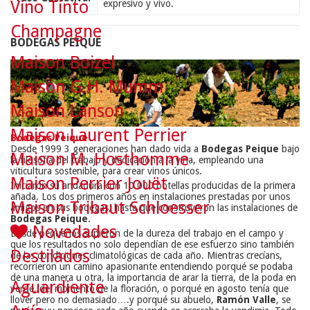
Vino Tinto
expresivo y vivo.
Champagne
BODEGAS PEIQUE
Maison Boizel
Maison G.H. Mumm
Maison Lanson
Maison Laurent Perrier
Bodegas Peique
Desde 1999 3 generaciones han dado vida a
Bodegas Peique
bajo
Maison M. Hosthomme
la filosofía del trabajo y dedicación a la viña, empleando una
viticultura sostenible, para crear vinos únicos.
Maison Perrier Jouët
Iniciaron su andadura con 10.000 botellas producidas de la primera
añada. Los dos primeros años en instalaciones prestadas por unos
Maison Tribaut Schloesser
amigos en sus bodegas, hasta que construyeron las instalaciones de
Bodegas Peique
.
Novedades
Desde pequeños supieron de la dureza del trabajo en el campo y
que los resultados no solo dependían de ese esfuerzo sino también
Destilados
de las condiciones climatológicas de cada año. Mientras crecíans,
recorrieron un camino apasionante entendiendo porqué se podaba
de una manera u otra, la importancia de arar la tierra, de la poda en
Aguardiente
verde, del momento de la floración, o porqué en agosto tenía que
llover pero no demasiado….y porqué su abuelo,
Ramón Valle
, se