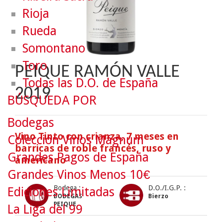
Rioja
Rueda
Somontano
Toro
PEIQUE RAMÓN VALLE
Todas las D.O. de España
2019
BÚSQUEDA POR
Bodegas
Vino Tinto con crianza, 7 meses en
Colección Vinos Mágnum
barricas de roble francés, ruso y
Grandes Pagos de España
americano
Grandes Vinos Menos 10€
Bodega :
D.O./I.G.P. :
Ediciones Limitadas
BODEGAS
Bierzo
PEIQUE
La Liga del 99