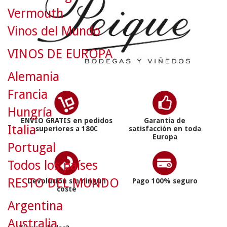
Vermouth
Vinos del Mundo
VINOS DE EUROPA
Alemania
Francia
Hungría
ENVÍO GRATIS en pedidos
Garantía de
Italia
superiores a 180€
satisfacción en toda
Europa
Portugal
Todos los países
RESTO DEL MUNDO
Devolución sin ningún
Pago 100% seguro
coste
Argentina
Australia