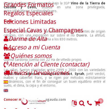
Grandes Formatos
Quinta Sardonia está amparada bajo la IGP
Vino de la Tierra de
Castilla y León,
situada en una zona privilegiada,
entre Villabáñez y Sardón de Duero.
Regalos Especiales
Ediciones Limitadas
Suelo
Especial Cavas y Champagnes
El viñedo se divide en 11 parcelas con suelos diferentes de origen
calcáreo, con una exposición sur sobre el río
Duero
. La altitud,
Darme de Alta
sinónimo de calidad, es próxima a los 830 metros.
Acceso a mi Cuenta
Viñedo
Quiénes somos
Quinta Sardonia cuenta con 22 Ha de viñedo propio.
Atención al Cliente (contactar)
Las viñas, fueron plantadas entre 1999 y 2000 con las variedades
Envíos y Devoluciones
Tinto fino
,
Cabernet sauvignon
,
Merlot
,
Syrah
, petit verdot,
malbec y cabernet franc, y se rigen por métodos estrictamente
biodinámicos, con el fin de conseguir un buen equilibrio entre el
suelo, el clima, la cepa y el entorno.
Conocer más:
www.terrasgauda.com
0