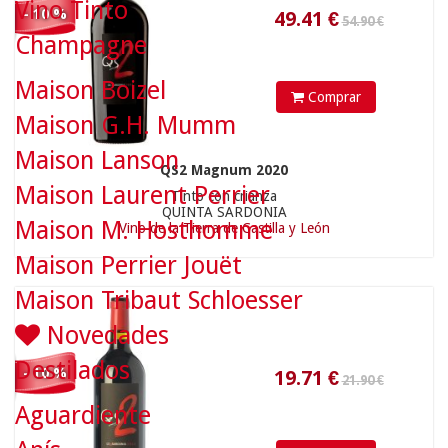
Vino Tinto
- 10 %
Champagne
Maison Boizel
Comprar
Maison G.H. Mumm
19.71
€
Maison Lanson
QS2 Magnum 2020
Maison Laurent Perrier
Tinto con crianza
QUINTA SARDONIA
Maison M. Hosthomme
Vino de la Tierra de Castilla y León
Maison Perrier Jouët
Maison Tribaut Schloesser
Novedades
Destilados
- 10 %
Aguardiente