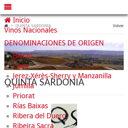
Inicio
>
QUINTA SARDONIA
Volver
Vinos Nacionales
DENOMINACIONES DE ORIGEN
Bierzo
Cava
Jerez-Xérès-Sherry y Manzanilla
QUINTA SARDONIA
Jumilla
Priorat
Rías Baixas
Ribera del Duero
Ribeira Sacra