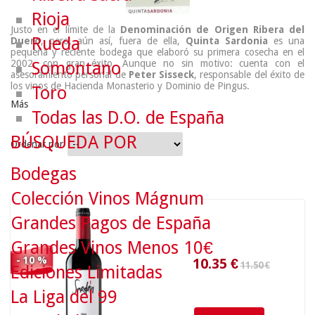
Rioja
Justo en el límite de la
Denominación de Origen Ribera del
Rueda
Duero
, pero, aún así, fuera de ella,
Quinta Sardonia
es una
pequeña y reciente bodega que elaboró su primera cosecha en el
2002, con gran éxito. Aunque no sin motivo: cuenta con el
Somontano
asesoramiento personal de
Peter Sisseck
, responsable del éxito de
los vinos de Hacienda Monasterio y Dominio de Pingus.
Toro
Más
Todas las D.O. de España
BÚSQUEDA POR
Ordenar por
11.50 €
Bodegas
Colección Vinos Mágnum
10.35
€
Grandes Pagos de España
Grandes Vinos Menos 10€
- 10 %
Ediciones Limitadas
La Liga del 99