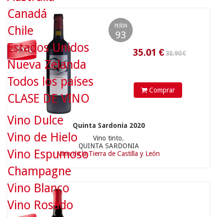
Canadá
PEÑIN
Chile
93
54.90 €
Estados Unidos
- 10 %
Nueva Zelanda
Todos los países
Comprar
CLASE DE VINO
Vino Dulce
Quinta Sardonia 2020
49.41
€
Vino de Hielo
Vino tinto.
QUINTA SARDONIA
Vino Espumoso
Vino de la Tierra de Castilla y León
Champagne
21.90 €
Vino Blanco
Vino Rosado