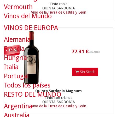
Tinto roble
Vermouth
QUINTA SARDONIA
Vino de la Tierra de Castilla y León
Vinos del Mundo
77.31
€
VINOS DE EUROPA
Alemania
Francia
- 10 %
Hungría
38.90 €
Italia
Sin Stock
Portugal
Todos los países
Quinta Sardonia Magnum
RESTO DEL MUNDO
Tinto con crianza
35.01
€
QUINTA SARDONIA
Argentina
Vino de la Tierra de Castilla y León
Australia