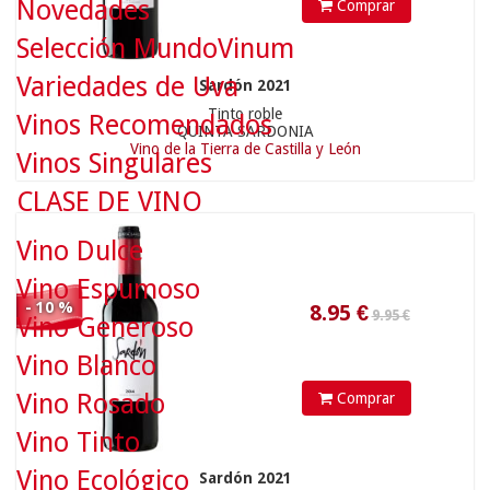
Novedades
Comprar
Selección MundoVinum
Variedades de Uva
Sardón 2021
9.95 €
Tinto roble
Vinos Recomendados
QUINTA SARDONIA
Vino de la Tierra de Castilla y León
Vinos Singulares
8.95
€
CLASE DE VINO
Vino Dulce
Vino Espumoso
- 10 %
Vino Generoso
Vino Blanco
Vino Rosado
Comprar
85.90 €
Vino Tinto
Vino Ecológico
Sardón 2021