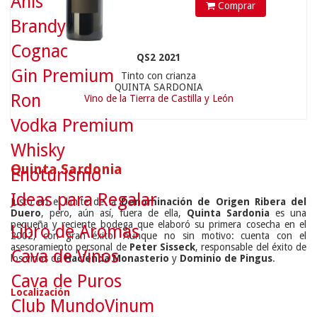
Anís
Comprar
Brandy
Cognac
QS2 2021
Gin Premium
Tinto con crianza
QUINTA SARDONIA
Ron
Vino de la Tierra de Castilla y León
Vodka Premium
Whisky
Quinta Sardonia
Enoturismo
Ideas para Regalar
Justo en el límite de la
Denominación de Origen Ribera del
Duero
, pero, aún así, fuera de ella,
Quinta Sardonia
es una
pequeña y reciente bodega que elaboró su primera cosecha en el
Libro de Aromas
2002, con gran éxito. Aunque no sin motivo: cuenta con el
asesoramiento personal de
Peter Sisseck
, responsable del éxito de
Cava de Vinos
los vinos de
Hacienda Monasterio
y
Dominio de Pingus
.
Cava de Puros
Localización
Club MundoVinum