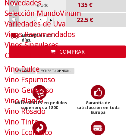
Novedades
135
€
6 Uds
Selección MundoVinum
22.5
€
Variedades de Uva
Vinos Recomendados
Entrega de 5 a 7
días.
Vinos Singulares
COMPRAR
CLASE DE VINO
Vino Dulce
LEER MAS...
ESCRIBE TU OPINIÓN !
Vino Espumoso
Vino Generoso
Vino Blanco
ENVÍO GRATIS en pedidos
Garantía de
superiores a 180€
satisfacción en toda
Vino Rosado
Europa
Vino Tinto
Vino Ecológico