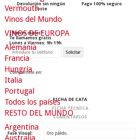
Devolución sin ningún
Pago 100% seguro
Vermouth
coste
Vinos del Mundo
VINOS DE EUROPA
¿Tienes dudas?
Te llamamos gratis
Lunes a Viernes: 9h-19h
Alemania
Francia
Hungría
Compártelo en:
Italia
Portugal
FICHA DE CATA
Todos los países
FICHA TÉCNICA
RESTO DEL MUNDO
COMENTARIOS
Argentina
Fase Visual:
Oro pálido.
Australia