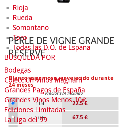
Rioja
Rueda
Somontano
Toro
PERLE DE VIGNE GRANDE
Todas las D.O. de España
RÉSERVE
BÚSQUEDA POR
Bodegas
Blanco espumoso, envejecido durante
Colección Vinos Mágnum
24 meses
Grandes Pagos de España
Precios IVA incluido
Grandes Vinos Menos 10€
22.5
€
1 Ud
Ediciones Limitadas
67.5
€
La Liga del 99
3 Uds