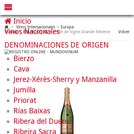
Inicio
>
Vinos Internacionales
>
Europa-
Vinos Nacionales
Francia
>
BOURGOGNE
>
Perle de Vigne Grande Réserve
Volver
DENOMINACIONES DE ORIGEN
Bierzo
Cava
Jerez-Xérès-Sherry y Manzanilla
Jumilla
Priorat
Rías Baixas
Ribera del Duero
Ribeira Sacra