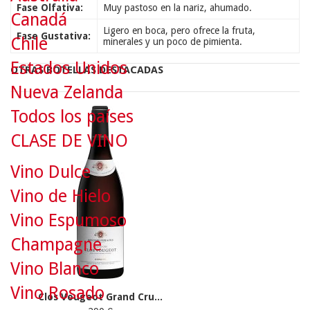
Fase Olfativa:
Muy pastoso en la nariz, ahumado.
Canadá
Ligero en boca, pero ofrece la fruta,
Fase Gustativa:
Chile
minerales y un poco de pimienta.
Estados Unidos
OTRAS BOTELLAS DESTACADAS
Nueva Zelanda
Todos los países
CLASE DE VINO
Vino Dulce
Vino de Hielo
Vino Espumoso
Champagne
Vino Blanco
Vino Rosado
Clos Vougeot Grand Cru...