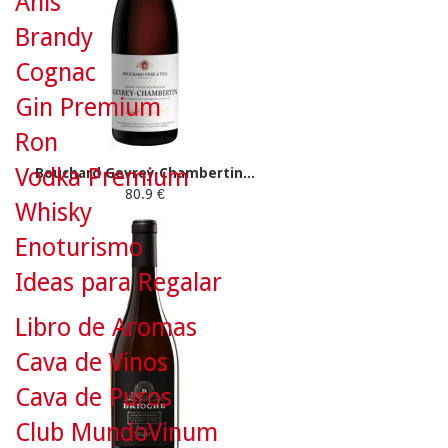
Anís
Brandy
Cognac
Gin Premium
Ron
Vodka Premium
Bouchard Gevrey Chambertin...
80.9 €
Whisky
Enoturismo
Ideas para Regalar
Libro de Aromas
Cava de Vinos
Cava de Puros
Club MundoVinum