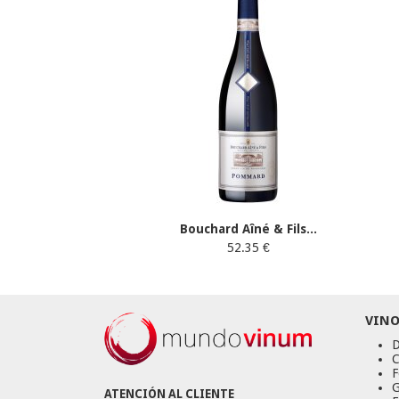
Bouchard Aîné & Fils...
52.35 €
VINO
D
C
F
G
ATENCIÓN AL CLIENTE