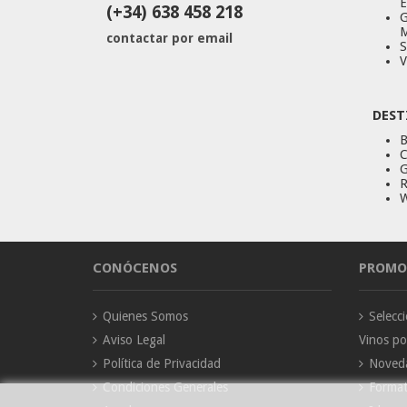
E
(+34) 638 458 218
G
M
contactar por email
S
V
DEST
B
C
G
R
W
CONÓCENOS
PROMO
Quienes Somos
Selec
Aviso Legal
Vinos p
Política de Privacidad
Noved
Condiciones Generales
Forma