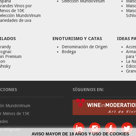
spaña
Selección MundoVinum
Mais
randes Vinos por
Maiso
enos de 10€
Mais
elección MundoVinum
Schlo
ariedades de uva
ILADOS
ENOTURISMO Y CATAS
IDEAS P
randy
Denominación de Origen
Acces
ognac
Bodega
Armar
in Premium
para 
on
La Na
hisky
Edici
Gran
CIONES
SÍGUENOS EN:
ción MundoVinum
or Menos de 15€
ades
to Mágnum
AVISO MAYOR DE 18 AÑOS Y USO DE COOKIES