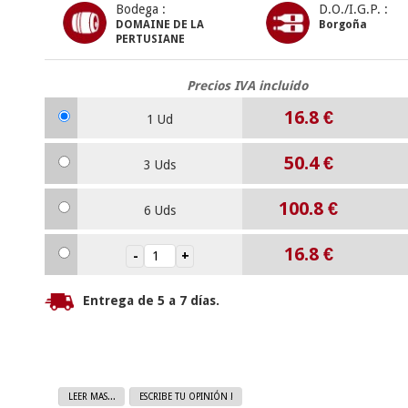
Bodega :
D.O./I.G.P. :
DOMAINE DE LA
Borgoña
PERTUSIANE
Precios IVA incluido
16.8
€
1 Ud
50.4
€
3 Uds
100.8
€
6 Uds
16.8
€
Entrega de 5 a 7 días.
LEER MAS...
ESCRIBE TU OPINIÓN !