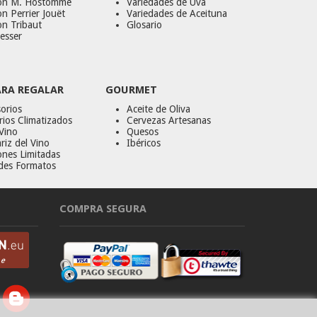
on M. Hostomme
Variedades de Uva
n Perrier Jouët
Variedades de Aceituna
on Tribaut
Glosario
esser
ARA REGALAR
GOURMET
orios
Aceite de Oliva
ios Climatizados
Cervezas Artesanas
Vino
Quesos
riz del Vino
Ibéricos
ones Limitadas
des Formatos
COMPRA SEGURA