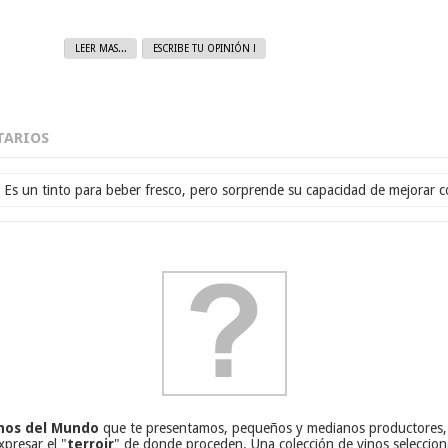
LEER MAS...
ESCRIBE TU OPINIÓN !
ARIOS
Es un tinto para beber fresco, pero sorprende su capacidad de mejorar c
nos
del Mundo
que te presentamos, pequeños y medianos productores, v
xpresar el "
terroir
" de donde proceden. Una colección de vinos seleccion