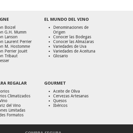
GNE
EL MUNDO DEL VINO
n Boizel
Denominaciones de
on G.H. Mumm
Origen
on Lanson
Conocer las Bodegas
n Laurent Perrier
Conocer las Almazaras
on M. Hostomme
Variedades de Uva
n Perrier Jouët
Variedades de Aceituna
on Tribaut
Glosario
esser
ARA REGALAR
GOURMET
orios
Aceite de Oliva
ios Climatizados
Cervezas Artesanas
Vino
Quesos
riz del Vino
Ibéricos
ones Limitadas
des Formatos
COMPRA SEGURA