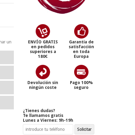
onar un
ENVÍO GRATIS
Garantía de
en pedidos
satisfacción
superiores a
en toda
180€
Europa
Devolución sin
Pago 100%
ningún coste
seguro
¿Tienes dudas?
Te llamamos gratis
Lunes a Viernes: 9h-19h