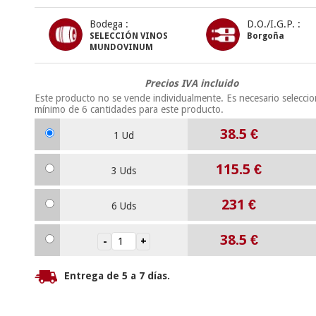
Bodega :
D.O./I.G.P. :
SELECCIÓN VINOS
Borgoña
MUNDOVINUM
Precios IVA incluido
Este producto no se vende individualmente. Es necesario selecci
mínimo de
6
cantidades para este producto.
38.5
€
1 Ud
115.5
€
3 Uds
231
€
6 Uds
38.5
€
Entrega de 5 a 7 días.