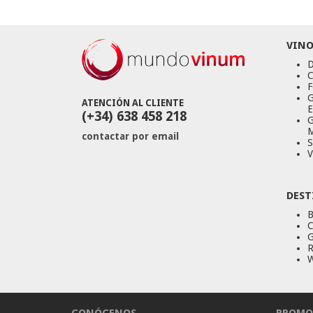
VINO
D
C
F
G
ATENCIÓN AL CLIENTE
E
(+34) 638 458 218
G
M
contactar por email
S
V
DEST
B
C
G
R
W
CONÓCENOS
PROMO