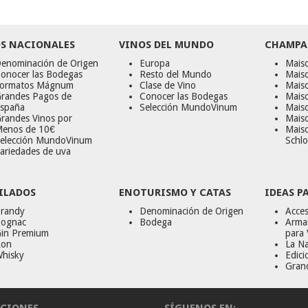
S NACIONALES
VINOS DEL MUNDO
CHAMPA
enominación de Origen
Europa
Maiso
onocer las Bodegas
Resto del Mundo
Mais
ormatos Mágnum
Clase de Vino
Mais
randes Pagos de
Conocer las Bodegas
Maiso
spaña
Selección MundoVinum
Mais
randes Vinos por
Maiso
enos de 10€
Mais
elección MundoVinum
Schlo
ariedades de uva
ILADOS
ENOTURISMO Y CATAS
IDEAS P
randy
Denominación de Origen
Acces
ognac
Bodega
Armar
in Premium
para 
on
La Na
hisky
Edici
Gran
CIONES
SÍGUENOS EN: