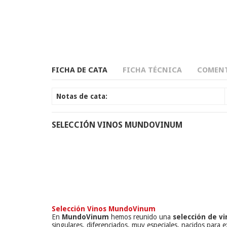
FICHA DE CATA
FICHA TÉCNICA
COMENT
Notas de cata:
SELECCIÓN VINOS MUNDOVINUM
Selección Vinos MundoVinum
En
MundoVinum
hemos reunido una
selección de vi
singulares, diferenciados, muy especiales, nacidos para e