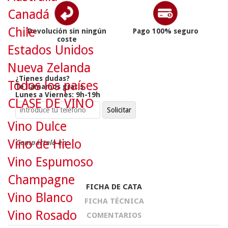
Canadá
Chile
Devolución sin ningún
Pago 100% seguro
coste
Estados Unidos
Nueva Zelanda
¿Tienes dudas?
Todos los países
Te llamamos gratis
Lunes a Viernes: 9h-19h
CLASE DE VINO
Vino Dulce
Vino de Hielo
Compártelo en:
Vino Espumoso
Champagne
FICHA DE CATA
Vino Blanco
FICHA TÉCNICA
Vino Rosado
COMENTARIOS