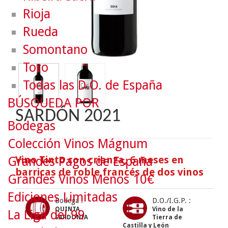
Rioja
Rueda
Somontano
Toro
Todas las D.O. de España
BÚSQUEDA POR
SARDÓN 2021
Bodegas
Colección Vinos Mágnum
Vino Tinto con crianza, 6 meses en
Grandes Pagos de España
barricas de roble francés de dos vinos
Grandes Vinos Menos 10€
Ediciones Limitadas
Bodega :
D.O./I.G.P. :
QUINTA
Vino de la
La Liga del 99
SARDONIA
Tierra de
Castilla y León