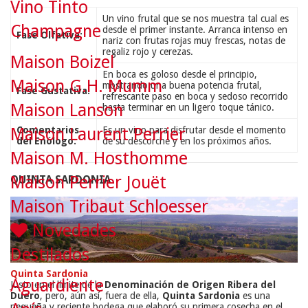
Vino Tinto
Un vino frutal que se nos muestra tal cual es
Champagne
desde el primer instante. Arranca intenso en
Fase Olfativa:
nariz con frutas rojas muy frescas, notas de
regaliz rojo y cerezas.
Maison Boizel
En boca es goloso desde el principio,
Maison G.H. Mumm
mostrando una buena potencia frutal,
Fase Gustativa:
refrescante paso en boca y sedoso recorrido
Maison Lanson
hasta terminar en un ligero toque tánico.
Comentarios
Es un vino para disfrutar desde el momento
Maison Laurent Perrier
del Enólogo:
de su descorche y en los próximos años.
Maison M. Hosthomme
Maison Perrier Jouët
QUINTA SARDONIA
Maison Tribaut Schloesser
Novedades
Destilados
Quinta Sardonia
Aguardiente
Justo en el límite de la
Denominación de Origen Ribera del
Duero
, pero, aún así, fuera de ella,
Quinta Sardonia
es una
pequeña y reciente bodega que elaboró su primera cosecha en el