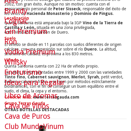
Anís
2002, con gran éxito. Aunque no sin motivo: cuenta con el
asesoramiento personal de
Peter Sisseck
, responsable del éxito de
Brandy
los vinos de
Hacienda Monasterio
y
Dominio de Pingus
.
Localización
Cognac
Quinta Sardonia está amparada bajo la IGP
Vino de la Tierra de
Castilla y León,
situada en una zona privilegiada,
Gin Premium
entre Villabáñez y Sardón de Duero.
Suelo
Ron
El viñedo se divide en 11 parcelas con suelos diferentes de origen
calcáreo, con una exposición sur sobre el río
Duero
. La altitud,
Vodka Premium
sinónimo de calidad, es próxima a los 830 metros.
Viñedo
Whisky
Quinta Sardonia cuenta con 22 Ha de viñedo propio.
Enoturismo
Las viñas, fueron plantadas entre 1999 y 2000 con las variedades
Tinto fino
,
Cabernet sauvignon
,
Merlot
,
Syrah
, petit verdot,
Ideas para Regalar
malbec y cabernet franc, y se rigen por métodos estrictamente
biodinámicos, con el fin de conseguir un buen equilibrio entre el
suelo, el clima, la cepa y el entorno.
Libro de Aromas
Conocer más:
www.terrasgauda.com
Grupo Terras Gauda
Cava de Vinos
OTRAS BOTELLAS DESTACADAS
Cava de Puros
Club MundoVinum