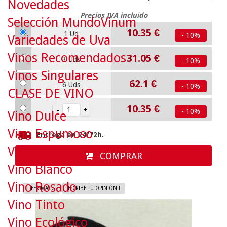
Novedades
Precios IVA incluido
Selección MundoVinum
10.35
€
1 Ud
- 10%
Variedades de Uva
Vinos Recomendados
31.05
€
3 Uds
- 10%
Vinos Singulares
62.1
€
6 Uds
- 10%
CLASE DE VINO
10.35
€
- 10%
Vino Dulce
Vino Espumoso
Entrega en 24/72h.
Vino Generoso
COMPRAR
Vino Blanco
Vino Rosado
LEER MAS...
ESCRIBE TU OPINIÓN !
Vino Tinto
Vino Ecológico