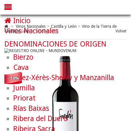
Inicio
>
Vinos Nacionales
>
Castilla y León
>
Vino de la Tierra de
Vinos Nacionales
Castilla y León
>
Sardón 2021
Volver
DENOMINACIONES DE ORIGEN
Bierzo
Cava
Jerez-Xérès-Sherry y Manzanilla
- 10%
Jumilla
Priorat
Rías Baixas
Ribera del Duero
Ribeira Sacra