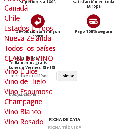
superiores a 180€
satisfacción en toda
Europa
Canadá
Chile
Estados Unidos
Devolución sin ningún
Pago 100% seguro
coste
Nueva Zelanda
Todos los países
CLASE DE VINO
¿Tienes dudas?
Te llamamos gratis
Lunes a Viernes: 9h-19h
Vino Dulce
Vino de Hielo
Vino Espumoso
Compártelo en:
Champagne
Vino Blanco
FICHA DE CATA
Vino Rosado
FICHA TÉCNICA