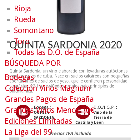
Rioja
Rueda
Somontano
Toro
QUINTA SARDONIA 2020
Todas las D.O. de España
BÚSQUEDA POR
Quinta Sardonia, un vino elaborado con levaduras autóctonas
Bodegas
mediante pies de cuba. Nace en suelos calcáreos con pequeñas
aportaciones de suelos de yeso, que le confieren personalidad
y carácter. 22 Ha de viñedos propios bajo principios de
Colección Vinos Mágnum
biodinámica.
Grandes Pagos de España
Bodega :
D.O./I.G.P. :
Grandes Vinos Menos 10€
QUINTA
Vino de la
SARDONIA
Tierra de
Ediciones Limitadas
Castilla y León
La Liga del 99
Precios IVA incluido