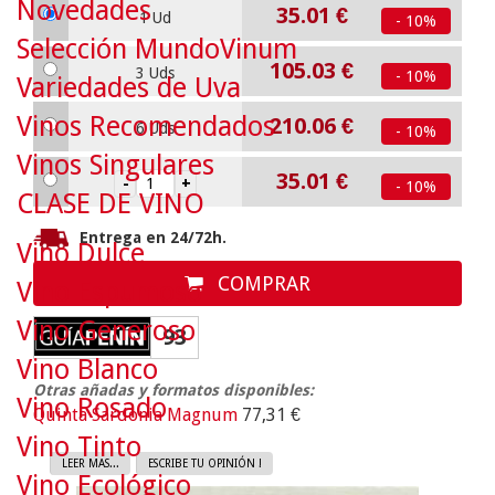
Novedades
35.01
€
1 Ud
- 10%
Selección MundoVinum
105.03
€
3 Uds
- 10%
Variedades de Uva
Vinos Recomendados
210.06
€
6 Uds
- 10%
Vinos Singulares
35.01
€
- 10%
CLASE DE VINO
Entrega en 24/72h.
Vino Dulce
COMPRAR
Vino Espumoso
Vino Generoso
93
Vino Blanco
Otras añadas y formatos disponibles:
Vino Rosado
Quinta Sardonia Magnum
77,31 €
Vino Tinto
LEER MAS...
ESCRIBE TU OPINIÓN !
Vino Ecológico