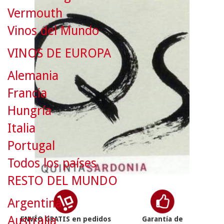
Vermouth
Vinos del Mundo
VINOS DE EUROPA
Alemania
Francia
Hungría
Italia
Portugal
Todos los países
RESTO DEL MUNDO
Argentina
Australia
ENVÍO GRATIS en pedidos
Garantía de