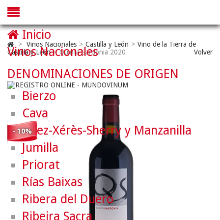
Inicio
>
Vinos Nacionales
>
Castilla y León
>
Vino de la Tierra de
Vinos Nacionales
Castilla y León
>
Quinta Sardonia 2020
Volver
DENOMINACIONES DE ORIGEN
Bierzo
Cava
Jerez-Xérès-Sherry y Manzanilla
- 10%
Jumilla
Priorat
Rías Baixas
Ribera del Duero
Ribeira Sacra