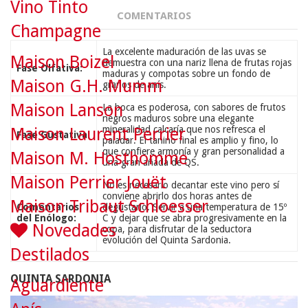
Vino Tinto
COMENTARIOS
Champagne
La excelente maduración de las uvas se
Maison Boizel
demuestra con una nariz llena de frutas rojas
Fase Olfativa:
maduras y compotas sobre un fondo de
Maison G.H. Mumm
granos de anís.
Maison Lanson
La boca es poderosa, con sabores de frutos
negros maduros sobre una elegante
mineralidad calcaría que nos refresca el
Maison Laurent Perrier
Fase Gustativa:
paladar. El tanino final es amplio y fino, lo
que confiere armonía y gran personalidad a
Maison M. Hosthomme
una gran añada de QS.
Maison Perrier Jouët
No es necesario decantar este vino pero sí
conviene abrirlo dos horas antes de
Maison Tribaut Schloesser
Comentarios
degustarlo. Servir a una temperatura de 15º
del Enólogo:
C y dejar que se abra progresivamente en la
Novedades
copa, para disfrutar de la seductora
evolución del Quinta Sardonia.
Destilados
QUINTA SARDONIA
Aguardiente