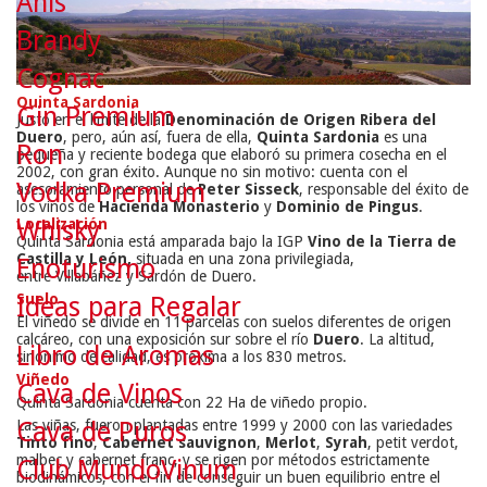
Anís
Brandy
Cognac
Quinta Sardonia
Gin Premium
Justo en el límite de la
Denominación de Origen Ribera del
Duero
, pero, aún así, fuera de ella,
Quinta Sardonia
es una
Ron
pequeña y reciente bodega que elaboró su primera cosecha en el
2002, con gran éxito. Aunque no sin motivo: cuenta con el
Vodka Premium
asesoramiento personal de
Peter Sisseck
, responsable del éxito de
los vinos de
Hacienda Monasterio
y
Dominio de Pingus
.
Localización
Whisky
Quinta Sardonia está amparada bajo la IGP
Vino de la Tierra de
Castilla y León,
situada en una zona privilegiada,
Enoturismo
entre Villabáñez y Sardón de Duero.
Suelo
Ideas para Regalar
El viñedo se divide en 11 parcelas con suelos diferentes de origen
calcáreo, con una exposición sur sobre el río
Duero
. La altitud,
Libro de Aromas
sinónimo de calidad, es próxima a los 830 metros.
Viñedo
Cava de Vinos
Quinta Sardonia cuenta con 22 Ha de viñedo propio.
Las viñas, fueron plantadas entre 1999 y 2000 con las variedades
Cava de Puros
Tinto fino
,
Cabernet sauvignon
,
Merlot
,
Syrah
, petit verdot,
malbec y cabernet franc, y se rigen por métodos estrictamente
Club MundoVinum
biodinámicos, con el fin de conseguir un buen equilibrio entre el