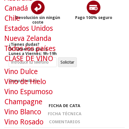
Canadá
Chile
Devolución sin ningún
Pago 100% seguro
coste
Estados Unidos
Nueva Zelanda
¿Tienes dudas?
Todos los países
Te llamamos gratis
Lunes a Viernes: 9h-19h
CLASE DE VINO
Vino Dulce
Vino de Hielo
Compártelo en:
Vino Espumoso
Champagne
FICHA DE CATA
Vino Blanco
FICHA TÉCNICA
Vino Rosado
COMENTARIOS