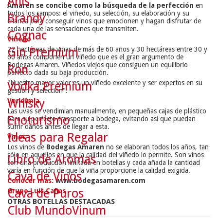
Anís
Amaren se concibe como la b
ú
squeda de la perfecci
ó
n
en
todos los campos: el viñedo, su selección, su elaboración y su
Brandy
crianza para conseguir vinos que emocionen y hagan disfrutar de
cada una de las sensaciones que transmiten.
Cognac
Viñedo
Gin Premium
22 hectáreas de viñas de más de 60 años y 30 hectáreas entre 30 y
60 años componen un viñedo que es el gran argumento de
Bodegas Amaren. Viñedos viejos que consiguen un equilibrio
Ron
perfecto dada su baja producción.
"Nuestro mayor valor es un viñedo excelente y ser expertos en su
Vodka Premium
gestión y selección".
Whisky
Vendimia
Las uvas se vendimian manualmente, en pequeñas cajas de plástico
Enoturismo
para su perfecto transporte a bodega, evitando así que puedan
sufrir daños antes de llegar a esta.
Ideas para Regalar
Vinos
Los vinos de
Bodegas Amaren
no se elaboran todos los años, tan
sólo en aquellos en que la calidad del viñedo lo permite. Son vinos
Libro de Aromas
con una producción limitada en botellas y cada añada la cantidad
varía en función de que la viña proporcione la calidad exigida.
Cava de Vinos
Conocer más:
www.bodegasamaren.com
Cava de Puros
Grupo Luis Cañas
OTRAS BOTELLAS DESTACADAS
Club MundoVinum