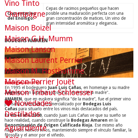
Vino Tinto
Cepas de racimos pequeños que hacen
Champagne
Comentarios
posible una maduración perfecta con una
del Enólogo:
gran concentración de matices. Un vino de
gran intensidad aromática y elegancia.
Maison Boizel
Maison G.H. Mumm
BODEGAS AMAREN
Maison Lanson
Maison Laurent Perrier
Maison M. Hosthomme
Maison Perrier Jouët
Bodegas Amaren
En 1995 el bodeguero
Juan Luis Cañas
, en homenaje a su madre
Maison Tribaut Schloesser
Ángeles
, con la primera cosecha, "el vino de la madre".
AMAREN
, que en euskera significa “de la madre”, fue el primer vino
Novedades
pensado, elaborado y comercializado por
Bodegas Luis
Cañas
para situarlo entre los vinos más destacados del país.
Destilados
Es en
el a
ñ
o 2009
, cuando Juan Luis Cañas ve que su sueño se
hace realidad, cuando construye la
Bodegas Amaren
en la
Denominación de Origen Calificada Rioja
. Ese mismo año
Aguardiente
nacen dos nuevos vinos, manteniendo siempre el vínculo familiar, la
filosofía y el amor por el viñedo.