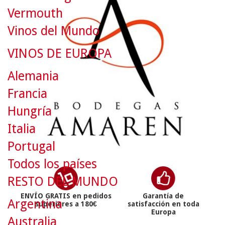
Vermouth
Vinos del Mundo
VINOS DE EUROPA
Alemania
Francia
Hungría
Italia
Portugal
Todos los países
RESTO DEL MUNDO
ENVÍO GRATIS en pedidos
Garantía de
Argentina
superiores a 180€
satisfacción en toda
Europa
Australia