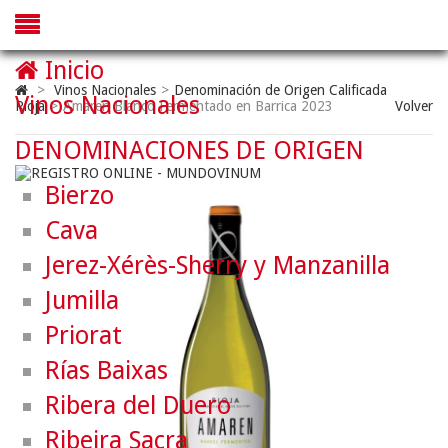
Inicio
>
Vinos Nacionales
>
Denominación de Origen Calificada
Vinos Nacionales
Rioja
>
Amaren Blanco Fermentado en Barrica 2023
Volver
DENOMINACIONES DE ORIGEN
Bierzo
Cava
Jerez-Xérès-Sherry y Manzanilla
Jumilla
Priorat
Rías Baixas
Ribera del Duero
Ribeira Sacra