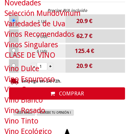
Novedades
Precios IVA incluido
Selección MundoVinum
20.9
€
1 Ud
Variedades de Uva
Vinos Recomendados
62.7
€
3 Uds
Vinos Singulares
125.4
€
6 Uds
CLASE DE VINO
20.9
€
Vino Dulce
Vino Espumoso
Entrega en 24/72h.
Vino Generoso
COMPRAR
Vino Blanco
Vino Rosado
LEER MAS...
ESCRIBE TU OPINIÓN !
Vino Tinto
Vino Ecológico