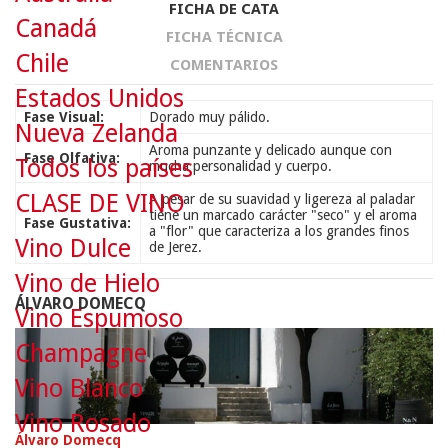
FICHA DE CATA
Canadá
FICHA TÉCNICA
Chile
COMENTARIOS
Estados Unidos
Fase Visual:
Dorado muy pálido.
Nueva Zelanda
Aroma punzante y delicado aunque con
Fase Olfativa:
Todos los países
mucha personalidad y cuerpo.
CLASE DE VINO
A pesar de su suavidad y ligereza al paladar
tiene un marcado carácter "seco" y el aroma
Fase Gustativa:
a "flor" que caracteriza a los grandes finos
Vino Dulce
de Jerez.
Vino de Hielo
ÁLVARO DOMECQ
Vino Espumoso
Champagne
Vino Blanco
Vino Rosado
Álvaro Domecq