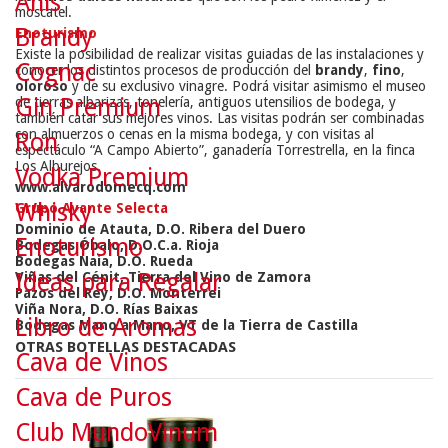
Anís
moscatel.
Brandy
Enoturismo
Existe la posibilidad de realizar visitas guiadas de las instalaciones y
Cognac
conocer los distintos procesos de producción del
brandy
,
fino
,
oloroso
y de su exclusivo vinagre. Podrá visitar asimismo el museo
Gin Premium
de tierras albarizas, tonelería, antiguos utensilios de bodega, y
también catar sus mejores vinos. Las visitas podrán ser combinadas
con almuerzos o cenas en la misma bodega, y con visitas al
Ron
espectáculo “A Campo Abierto”, ganadería Torrestrella, en la finca
Los Alburejos.
Vodka Premium
www.alvarodomecq.com
Whisky
Grupo Avante Selecta
Dominio de Atauta, D.O. Ribera del Duero
Enoturismo
Bodegas Óbalo, D.O.C.a. Rioja
Bodegas Naia, D.O. Rueda
Ideas para Regalar
Viñas del Cénit, Tierra del Vino de Zamora
Pazos del Rey, D.O. Monterrei
Viña Nora, D.O. Rías Baixas
Libro de Aromas
Bodegas Mano a Mano, VT de la Tierra de Castilla
OTRAS BOTELLAS DESTACADAS
Cava de Vinos
Cava de Puros
Club MundoVinum