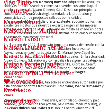
Vino Tinto
En el año 1999
Álvaro Domecq Romero
adquiere las antiguas
Bodegas de Pilar Aranda y comienza a vender sus vinos bajo el
Champagne
nombre comercial: “Álvaro Domecq S.L.” Desde un principio, la
compañía diseña una estrategia orientada a la producción y
comercialización de productos sellados por la calidad,
Maison Boizel
diferenciándose de la amplia oferta existente, adquiriendo los más
excelentes mostos que nuestros expertos eligen en las mejores
Maison G.H. Mumm
bodegas del marco de Jerez. Este vino de mosto es criado en botas
de roble americano por el tradicional sistema de soleras y criaderas
de un modo totalmente artesanal.
Maison Lanson
En el verano de 2007 el proyecto toma una nueva dimensión con la
Maison Laurent Perrier
entrada en su accionariado de la Corporación Inveravante
(www.inveravante.es), presidida por D. Manuel Jove Capellán,
Maison M. Hosthomme
ratificando una apuesta por la calidad de sus vinos. En la actualidad,
Álvaro Domecq, S.l. elabora y comercializa las siguientes categorías
Maison Perrier Jouët
de vinos: -
Vinos de Jerez
(Fino, Manzanilla, Oloroso, Cream,
Amontillado, Palo Cortado y Pedro Ximénez) – Vinos de otras
Maison Tribaut Schloesser
Denominaciones (
Rueda
y
Rioja
)
–
Brandy
-
Vinagre
.
Variedades
Novedades
En cuanto a las variedades, tan sólo se encuentran autorizadas por
esta denominacióntres tres blancas:
Palomino
,
Pedro Ximénez
y
Destilados
Moscatel
.
Vinos
Aguardiente
Vinos generosos
(fino, manzanilla, amontillado, oloroso y palo
cortado), generosos de licor (cream, pale cream, médium y dry), y
los
vinos dulces naturales
que son los pedro ximénez y el