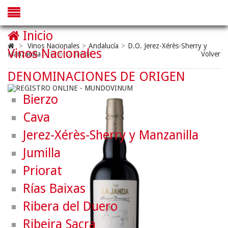
Inicio
>
Vinos Nacionales
>
Andalucía
>
D.O. Jerez-Xérès-Sherry y
Vinos Nacionales
Manzanilla
>
Fino La Janda
Volver
DENOMINACIONES DE ORIGEN
Bierzo
Cava
Jerez-Xérès-Sherry y Manzanilla
Jumilla
Priorat
Rías Baixas
Ribera del Duero
Ribeira Sacra