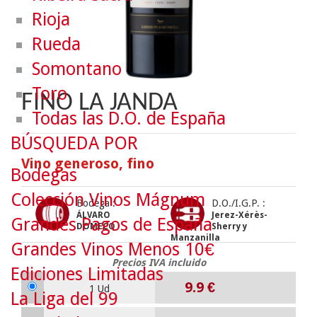
Rioja
Rueda
Somontano
Toro
FINO LA JANDA
Todas las D.O. de España
BÚSQUEDA POR
Vino generoso, fino
Bodegas
Colección Vinos Mágnum
Bodega :
D.O./I.G.P. :
ÁLVARO
Jerez-Xérès-
Grandes Pagos de España
DOMECQ
Sherry y
Manzanilla
Grandes Vinos Menos 10€
Precios IVA incluido
Ediciones Limitadas
9.9
€
1 Ud
La Liga del 99