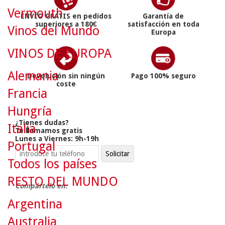
Vermouth
ENVÍO GRATIS en pedidos
Garantía de
superiores a 180€
satisfacción en toda
Vinos del Mundo
Europa
VINOS DE EUROPA
Alemania
Devolución sin ningún
Pago 100% seguro
coste
Francia
Hungría
¿Tienes dudas?
Italia
Te llamamos gratis
Lunes a Viernes: 9h-19h
Portugal
Todos los países
RESTO DEL MUNDO
Compártelo en:
Argentina
Australia