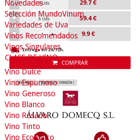
Novedades
29.7
€
3 Uds
Selección MundoVinum
59.4
€
6 Uds
Variedades de Uva
9.9
€
Vinos Recomendados
Vinos Singulares
Entrega en 24/72h.
CLASE DE VINO
COMPRAR
Vino Dulce
Vino Espumoso
LEER MAS...
ESCRIBE TU OPINIÓN !
Vino Generoso
Vino Blanco
Vino Rosado
Vino Tinto
Vino Ecológico