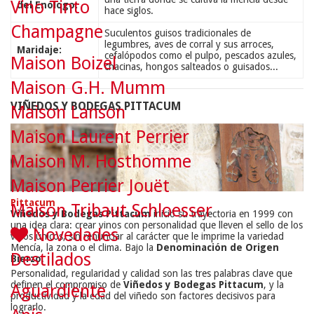
Vino Tinto
del Enólogo:
hace siglos.
Champagne
Suculentos guisos tradicionales de
legumbres, aves de corral y sus arroces,
Maridaje:
cefalópodos como el pulpo, pescados azules,
Maison Boizel
chacinas, hongos salteados o guisados...
Maison G.H. Mumm
VIÑEDOS Y BODEGAS PITTACUM
Maison Lanson
Maison Laurent Perrier
Maison M. Hosthomme
Maison Perrier Jouët
Pittacum
Maison Tribaut Schloesser
Viñedos y Bodegas Pittacum
inició su trayectoria en 1999 con
una idea clara: crear vinos con personalidad que lleven el sello de los
Novedades
vinos únicos, sin renunciar al carácter que le imprime la variedad
Mencía, la zona o el clima. Bajo la
Denominación de Origen
Destilados
Bierzo
.
Personalidad, regularidad y calidad son las tres palabras clave que
definen el compromiso de
Viñedos y Bodegas Pittacum
, y la
Aguardiente
productividad y la edad del viñedo son factores decisivos para
lograrlo.