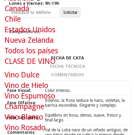
Lunes a Viernes: 9h-19h
Canadá
Chile
Estados Unidos
Compártelo en:
Nueva Zelanda
Todos los países
FICHA DE CATA
CLASE DE VINO
FICHA TÉCNICA
Vino Dulce
COMENTARIOS
Vino de Hielo
Fase Visual:
Color intenso.
Vino Espumoso
Intenso, la fruta seduce la nariz, violetas, la
Fase Olfativa:
Champagne
barrica escondida. Elegante y complejo.
Vino Blanco
Equilibrio en boca, denso, suave, fresco y
Fase Gustativa:
final largo.
Vino Rosado
Val de la Loba nace de un viñedo antiguo, de
Comentarios
una tierra donde se cultiva la mencia desde