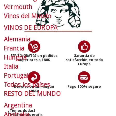
Vermouth
Vinos del Mundo
VINOS DE EUROPA
Alemania
Francia
Hungría
ENVÍO GRATIS en pedidos
Garantía de
superiores a 180€
satisfacción en toda
Europa
Italia
Portugal
Todos los países
Devolución sin ningún
Pago 100% seguro
coste
RESTO DEL MUNDO
Argentina
¿Tienes dudas?
Australia
Te llamamos gratis