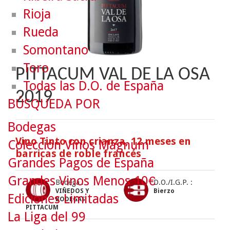
Rioja
Rueda
Somontano
Toro
PITTACUM VAL DE LA OSA
Todas las D.O. de España
2019
BÚSQUEDA POR
Bodegas
Vino Tinto con crianza, 12 meses en
Colección Vinos Mágnum
barricas de roble francés
Grandes Pagos de España
Grandes Vinos Menos 10€
Bodega :
D.O./I.G.P. :
VIÑEDOS Y
Bierzo
Ediciones Limitadas
BODEGAS
PITTACUM
La Liga del 99