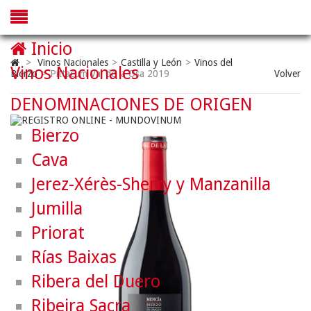
Inicio
>
Vinos Nacionales
>
Castilla y León
>
Vinos del
Vinos Nacionales
Bierzo
>
Pittacum Val de la Osa 2019
Volver
DENOMINACIONES DE ORIGEN
Bierzo
Cava
Jerez-Xérès-Sherry y Manzanilla
Jumilla
Priorat
Rías Baixas
Ribera del Duero
Ribeira Sacra