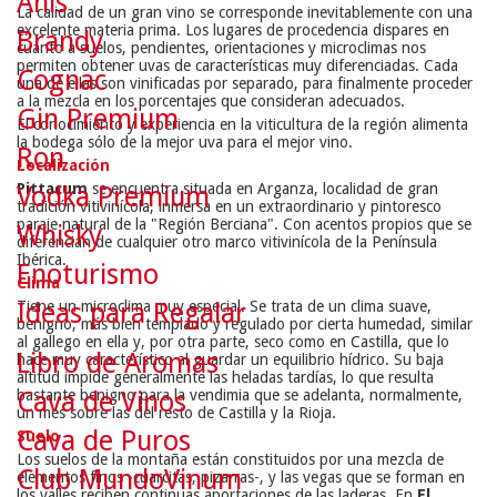
Anís
La calidad de un gran vino se corresponde inevitablemente con una
excelente materia prima. Los lugares de procedencia dispares en
Brandy
cuanto a suelos, pendientes, orientaciones y microclimas nos
permiten obtener uvas de características muy diferenciadas. Cada
Cognac
una de ellas son vinificadas por separado, para finalmente proceder
a la mezcla en los porcentajes que consideran adecuados.
Gin Premium
El conocimiento y experiencia en la viticultura de la región alimenta
la bodega sólo de la mejor uva para el mejor vino.
Ron
Localización
Pittacum
se encuentra situada en Arganza, localidad de gran
Vodka Premium
tradición vitivinícola, inmersa en un extraordinario y pintoresco
paraje natural de la "Región Berciana". Con acentos propios que se
Whisky
diferencian de cualquier otro marco vitivinícola de la Península
Ibérica.
Enoturismo
Clima
Tiene un microclima muy especial. Se trata de un clima suave,
Ideas para Regalar
benigno, más bien templado y regulado por cierta humedad, similar
al gallego en ella y, por otra parte, seco como en Castilla, que lo
Libro de Aromas
hace muy característico al guardar un equilibrio hídrico. Su baja
altitud impide generalmente las heladas tardías, lo que resulta
bastante benigno para la vendimia que se adelanta, normalmente,
Cava de Vinos
un mes sobre las del resto de Castilla y la Rioja.
Cava de Puros
Suelo
Los suelos de la montaña están constituidos por una mezcla de
Club MundoVinum
elementos finos -cuarcitas, pizarras-, y las vegas que se forman en
los valles reciben continuas aportaciones de las laderas. En
El