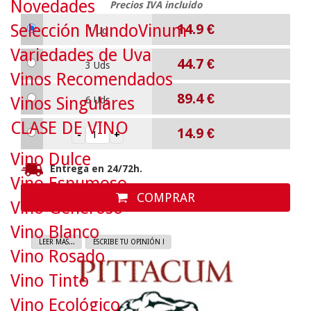
Novedades
Precios IVA incluido
Selección MundoVinum
14.9
€
1 Ud
Variedades de Uva
44.7
€
3 Uds
Vinos Recomendados
89.4
€
Vinos Singulares
6 Uds
CLASE DE VINO
14.9
€
Vino Dulce
Entrega en 24/72h.
Vino Espumoso
COMPRAR
Vino Generoso
Vino Blanco
LEER MAS...
ESCRIBE TU OPINIÓN !
Vino Rosado
Vino Tinto
Vino Ecológico