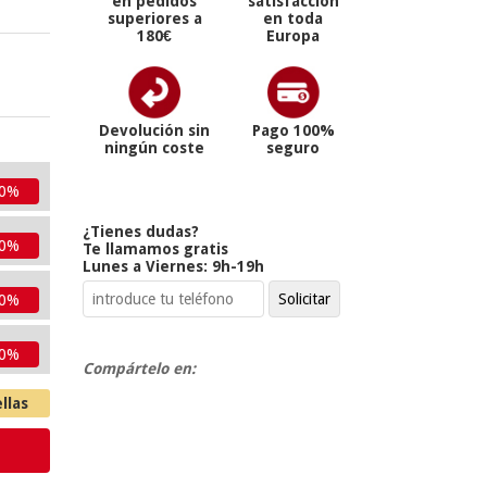
en pedidos
satisfacción
superiores a
en toda
180€
Europa
Devolución sin
Pago 100%
ningún coste
seguro
50%
¿Tienes dudas?
50%
Te llamamos gratis
Lunes a Viernes: 9h-19h
50%
50%
Compártelo en:
llas