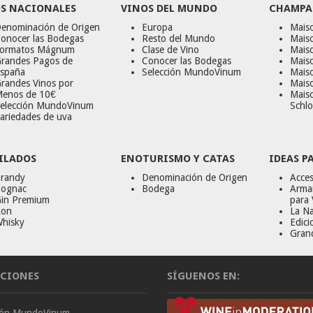
S NACIONALES
VINOS DEL MUNDO
CHAMPA
enominación de Origen
Europa
Maiso
onocer las Bodegas
Resto del Mundo
Mais
ormatos Mágnum
Clase de Vino
Mais
randes Pagos de
Conocer las Bodegas
Maiso
spaña
Selección MundoVinum
Mais
randes Vinos por
Maiso
enos de 10€
Mais
elección MundoVinum
Schlo
ariedades de uva
ILADOS
ENOTURISMO Y CATAS
IDEAS P
randy
Denominación de Origen
Acces
ognac
Bodega
Armar
in Premium
para 
on
La Na
hisky
Edici
Gran
CIONES
SÍGUENOS EN:
ción MundoVinum