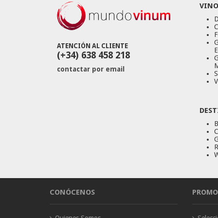
VINO
D
C
F
G
ATENCIÓN AL CLIENTE
E
(+34) 638 458 218
G
M
contactar por email
S
V
DEST
B
C
G
R
W
CONÓCENOS
PROMO
Quienes Somos
Selec