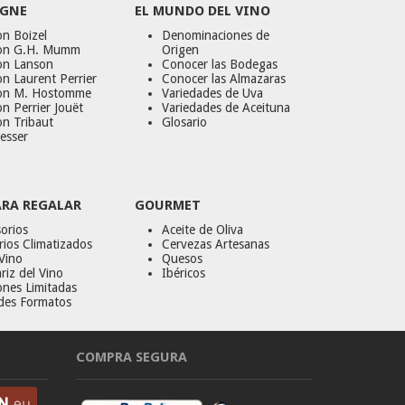
GNE
EL MUNDO DEL VINO
n Boizel
Denominaciones de
on G.H. Mumm
Origen
on Lanson
Conocer las Bodegas
n Laurent Perrier
Conocer las Almazaras
on M. Hostomme
Variedades de Uva
n Perrier Jouët
Variedades de Aceituna
on Tribaut
Glosario
esser
ARA REGALAR
GOURMET
orios
Aceite de Oliva
ios Climatizados
Cervezas Artesanas
Vino
Quesos
riz del Vino
Ibéricos
ones Limitadas
des Formatos
COMPRA SEGURA