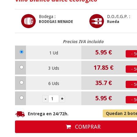
Bodega :
D.O./I.G.P. :
BODEGAS MENADE
Rueda
Precios IVA incluido
5.95
€
1 Ud
- 
17.85
€
3 Uds
- 
35.7
€
6 Uds
- 
5.95
€
- 
Quedan 2 bote
Entrega en 24/72h.
COMPRAR