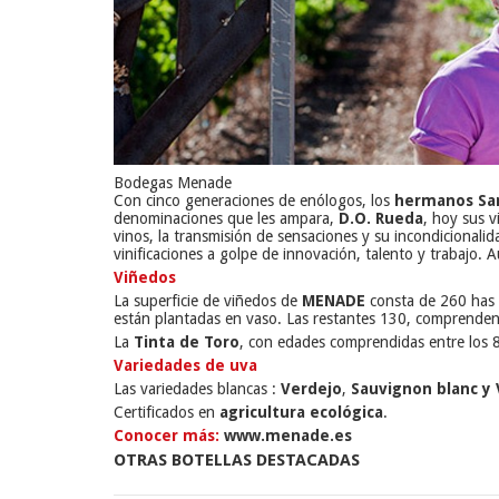
Bodegas Menade
Con cinco generaciones de enólogos, los
hermanos Sa
denominaciones que les ampara,
D.O. Rueda
, hoy sus v
vinos, la transmisión de sensaciones y su incondicionali
vinificaciones a golpe de innovación, talento y trabajo.
Viñedos
La superficie de viñedos de
MENADE
consta de 260 has 
están plantadas en vaso. Las restantes 130, comprenden
La
Tinta de Toro
, con edades comprendidas entre los 
Variedades de uva
Las variedades blancas :
Verdejo
,
Sauvignon blanc
y
Certificados en
agricultura ecológica
.
Conocer más:
www.menade.es
OTRAS BOTELLAS DESTACADAS