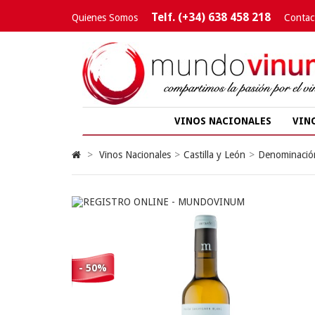
Telf. (+34) 638 458 218
Quienes Somos
Contac
VINOS NACIONALES
VIN
>
Vinos Nacionales
>
Castilla y León
>
Denominació
- 50%