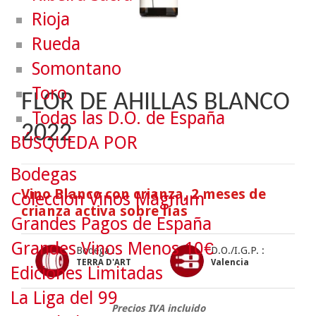
Rioja
Rueda
Somontano
Toro
FLOR DE AHILLAS BLANCO
Todas las D.O. de España
2022
BÚSQUEDA POR
Bodegas
Vino Blanco con crianza, 2 meses de
Colección Vinos Mágnum
crianza activa sobre lías
Grandes Pagos de España
Grandes Vinos Menos 10€
Bodega :
D.O./I.G.P. :
TERRA D'ART
Valencia
Ediciones Limitadas
La Liga del 99
Precios IVA incluido