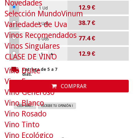
Novedades
12.9
€
1 Ud
Selección MundoVinum
38.7
€
Variedades de Uva
3 Uds
Vinos Recomendados
77.4
€
6 Uds
Vinos Singulares
12.9
€
CLASE DE VINO
Vino Dulce
Entrega de 5 a 7
días.
Vino Espumoso
COMPRAR
Vino Generoso
Vino Blanco
LEER MAS...
ESCRIBE TU OPINIÓN !
Vino Rosado
Vino Tinto
Vino Ecológico