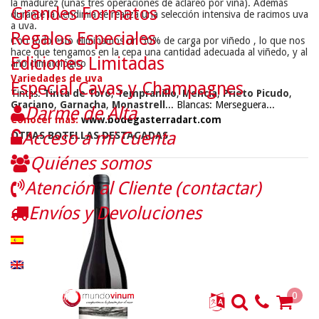
la madurez (unas tres operaciones de aclareo por viña). Además
Grandes Formatos
durante la vendimia se realiza una selección intensiva de racimos uva
a uva.
Regalos Especiales
Con todo esto eliminamos un 50% de carga por viñedo , lo que nos
hace que tengamos en la cepa una cantidad adecuada al viñedo, y al
Ediciones Limitadas
año climatológico
Variedades de uva
Especial Cavas y Champagnes
Tintas:
Tinta de Toro
,
Tempranillo
,
Mencía
,
Prieto Picudo
,
Graciano
,
Garnacha
,
Monastrell
... Blancas: Merseguera...
Darme de Alta
Conocer más:
www.bodegasterradart.com
Acceso a mi Cuenta
OTRAS BOTELLAS DESTACADAS
Quiénes somos
Atención al Cliente (contactar)
Envíos y Devoluciones
0