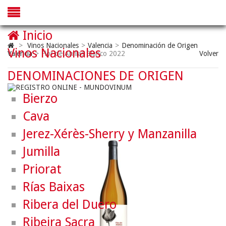
Inicio
>
Vinos Nacionales
>
Valencia
>
Denominación de Origen
Vinos Nacionales
Valencia
>
Flor de Ahillas Blanco 2022
Volver
DENOMINACIONES DE ORIGEN
Bierzo
Cava
Jerez-Xérès-Sherry y Manzanilla
Jumilla
Priorat
Rías Baixas
Ribera del Duero
Ribeira Sacra