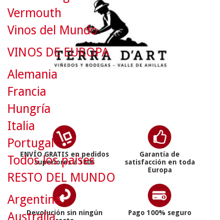
Vermouth
Vinos del Mundo
VINOS DE EUROPA
Alemania
Francia
Hungría
Italia
Portugal
ENVÍO GRATIS en pedidos
Garantía de
Todos los países
superiores a 180€
satisfacción en toda
Europa
RESTO DEL MUNDO
Argentina
Devolución sin ningún
Pago 100% seguro
Australia