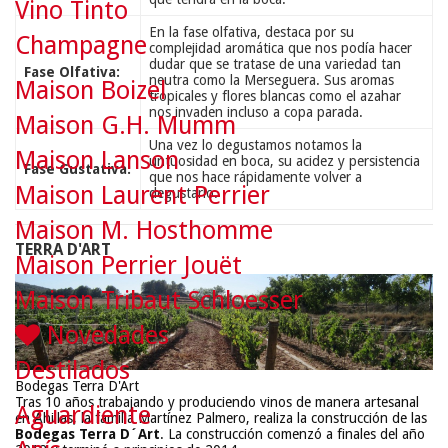
Vino Tinto
En la fase olfativa, destaca por su
Champagne
complejidad aromática que nos podía hacer
dudar que se tratase de una variedad tan
Fase Olfativa:
neutra como la Merseguera. Sus aromas
Maison Boizel
tropicales y flores blancas como el azahar
nos invaden incluso a copa parada.
Maison G.H. Mumm
Una vez lo degustamos notamos la
Maison Lanson
untuosidad en boca, su acidez y persistencia
Fase Gustativa:
que nos hace rápidamente volver a
Maison Laurent Perrier
degustarlo.
Maison M. Hosthomme
TERRA D'ART
Maison Perrier Jouët
Maison Tribaut Schloesser
Novedades
Destilados
Bodegas Terra D'Art
Tras 10 años trabajando y produciendo vinos de manera artesanal
Aguardiente
en Ahillas, la familia Martínez Palmero, realiza la construcción de las
Bodegas Terra D´Art
. La construcción comenzó a finales del año