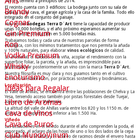
Anís
2012 y terminó a principios de 2014.
El recinto cuenta con 3 edificios: La bodega junto con su sala de
Brandy
catas y su su cava, el garaje agrícola y la casa de la familia. Todo ello
integrado en el conjunto del paisaje.
Cognac
Hoy en día
Bodegas Terra D´Art
tiene la capacidad de producir
unas 10.000 botellas, y el año próximo esperamos aumentar su
Gin Premium
capacidad de producción en 5.000 botellas más.
Trabajamos todas y cada una de nuestras parcelas de forma
Ron
ecológica, con los mínimos tratamientos que nos permita la añada
y 100% naturales, para elaborar
vinos ecológicos
de calidad.
Vodka Premium
Lo artesanal, el cuidado de la viña, acoplar el rendimiento con la
superficie foliar, la parcela, y la añada, es imprescindible para
Whisky
poderelaborar posteriormente un vino con la marca
Terra D´Art
.
Nuestra filosofía es muy clara y nos guiamos tanto en el cultivo
Enoturismo
como en la elaboración, por prácticas sostenibles y biodinámicas.
Localización
Ideas para Regalar
El Valle de Ahillas, se encuentra entre las poblaciones de Chelva y La
Yesa, teniendo acceso también por pistas forestales desde Tuejar,
Libro de Aromas
Alpuente o Alcotas.
Valencia
.
La altitud del valle de Ahillas varía entre los 820 y los 1150 m. de
Cava de Vinos
altitud, y su superficie es inferior a las 1.500 Ha.
Viñedo
Cava de Puros
Las actuaciones en el viñedo durante el año comprenden la poda, el
esporgado, el aclareo de las hojas de uno o los dos lados de la cepa
Club MundoVinum
(depende de la añada), y el aclareo de racimos desde el envero hasta