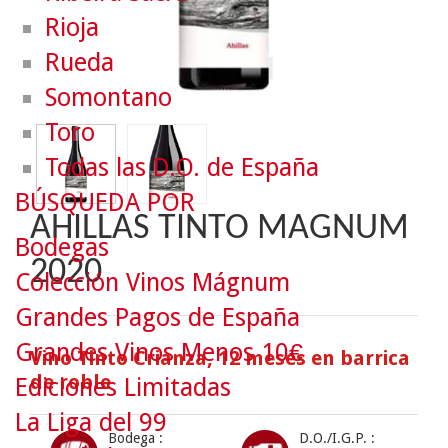
Rioja
Rueda
Somontano
Toro
Todas las D.O. de España
BÚSQUEDA POR
AHILLAS TINTO MAGNUM
Bodegas
2020
Colección Vinos Mágnum
Grandes Pagos de España
Grandes Vinos Menos 10€
Vino Tinto Crianza, 12 meses en barrica
de roble
Ediciones Limitadas
La Liga del 99
Bodega :
D.O./I.G.P. :