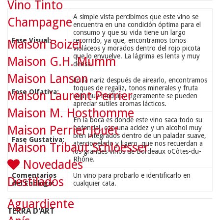
Vino Tinto
A simple vista percibimos que este vino se
Champagne
encuentra en una condición óptima para el
consumo y que su vida tiene un largo
Fase Visual:
recorrido, ya que, encontramos tonos
Maison Boizel
violáceos y morados dentro del rojo picota
que lo envuelve. La lágrima es lenta y muy
Maison G.H. Mumm
densa.
Maison Lanson
En la nariz después de airearlo, encontramos
toques de regaliz, tonos minerales y fruta
Fase Olfativa:
Maison Laurent Perrier
roja muy madura. Ligeramente se pueden
apreciar sutiles aromas lácticos.
Maison M. Hosthomme
En la boca es donde este vino saca todo su
Maison Perrier Jouët
potencial, con una acidez y un alcohol muy
bien integrados dentro de un paladar suave,
Fase Gustativa:
aterciopelado y ligero, que nos recuerdan a
Maison Tribaut Schloesser
los grandes vinos de Bordeaux oCôtes-du-
Rhône.
Novedades
Comentarios
Un vino para probarlo e identificarlo en
Destilados
del Enólogo:
cualquier cata.
Aguardiente
TERRA D'ART