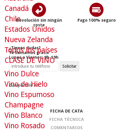
Canadá
Chile
Devolución sin ningún
Pago 100% seguro
coste
Estados Unidos
Nueva Zelanda
¿Tienes dudas?
Todos los países
Te llamamos gratis
Lunes a Viernes: 9h-19h
CLASE DE VINO
Vino Dulce
Vino de Hielo
Compártelo en:
Vino Espumoso
Champagne
FICHA DE CATA
Vino Blanco
FICHA TÉCNICA
Vino Rosado
COMENTARIOS