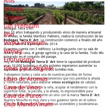
Anís
Brandy
Cognac
Gin Premium
Bodegas Terra D'Art
Tras 10 años trabajando y produciendo vinos de manera artesanal
Ron
en Ahillas, la familia Martínez Palmero, realiza la construcción de las
Bodegas Terra D´Art
. La construcción comenzó a finales del año
Vodka Premium
2012 y terminó a principios de 2014.
El recinto cuenta con 3 edificios: La bodega junto con su sala de
Whisky
catas y su su cava, el garaje agrícola y la casa de la familia. Todo ello
integrado en el conjunto del paisaje.
Enoturismo
Hoy en día
Bodegas Terra D´Art
tiene la capacidad de producir
unas 10.000 botellas, y el año próximo esperamos aumentar su
Ideas para Regalar
capacidad de producción en 5.000 botellas más.
Trabajamos todas y cada una de nuestras parcelas de forma
Libro de Aromas
ecológica, con los mínimos tratamientos que nos permita la añada
y 100% naturales, para elaborar
vinos ecológicos
de calidad.
Cava de Vinos
Lo artesanal, el cuidado de la viña, acoplar el rendimiento con la
superficie foliar, la parcela, y la añada, es imprescindible para
Cava de Puros
poderelaborar posteriormente un vino con la marca
Terra D´Art
.
Nuestra filosofía es muy clara y nos guiamos tanto en el cultivo
Club MundoVinum
como en la elaboración, por prácticas sostenibles y biodinámicas.