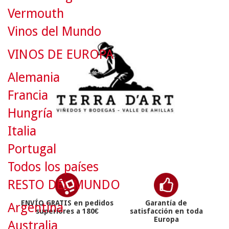
Vermouth
Vinos del Mundo
VINOS DE EUROPA
Alemania
Francia
Hungría
Italia
Portugal
Todos los países
RESTO DEL MUNDO
ENVÍO GRATIS en pedidos
Garantía de
Argentina
superiores a 180€
satisfacción en toda
Europa
Australia