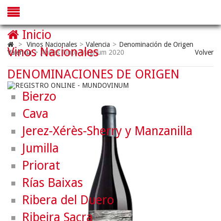
Inicio
>
Vinos Nacionales
>
Valencia
>
Denominación de Origen
Vinos Nacionales
Valencia
>
Ahillas Tinto Magnum 2020
Volver
DENOMINACIONES DE ORIGEN
Bierzo
Cava
Jerez-Xérès-Sherry y Manzanilla
Jumilla
Priorat
Rías Baixas
Ribera del Duero
Ribeira Sacra