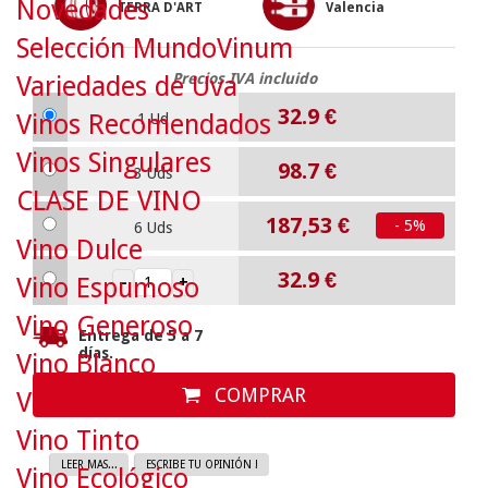
Novedades
TERRA D'ART
Valencia
Selección MundoVinum
Precios IVA incluido
Variedades de Uva
32.9
€
Vinos Recomendados
1 Ud
Vinos Singulares
98.7
€
3 Uds
CLASE DE VINO
187,53 €
- 5%
6 Uds
Vino Dulce
32.9
€
Vino Espumoso
Vino Generoso
Entrega de 5 a 7
días.
Vino Blanco
COMPRAR
Vino Rosado
Vino Tinto
LEER MAS...
ESCRIBE TU OPINIÓN !
Vino Ecológico