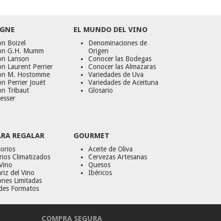
GNE
EL MUNDO DEL VINO
n Boizel
Denominaciones de
on G.H. Mumm
Origen
on Lanson
Conocer las Bodegas
n Laurent Perrier
Conocer las Almazaras
on M. Hostomme
Variedades de Uva
n Perrier Jouët
Variedades de Aceituna
on Tribaut
Glosario
esser
ARA REGALAR
GOURMET
orios
Aceite de Oliva
ios Climatizados
Cervezas Artesanas
Vino
Quesos
riz del Vino
Ibéricos
ones Limitadas
des Formatos
COMPRA SEGURA