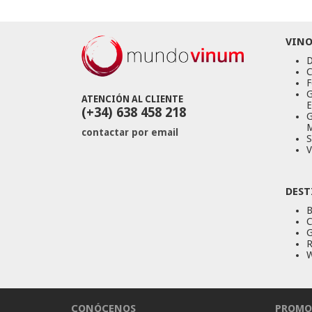
VINO
D
C
F
G
ATENCIÓN AL CLIENTE
E
(+34) 638 458 218
G
M
contactar por email
S
V
DEST
B
C
G
R
W
CONÓCENOS
PROMO