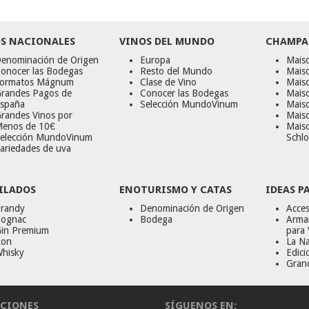
S NACIONALES
VINOS DEL MUNDO
CHAMPA
enominación de Origen
Europa
Maiso
onocer las Bodegas
Resto del Mundo
Mais
ormatos Mágnum
Clase de Vino
Mais
randes Pagos de
Conocer las Bodegas
Maiso
spaña
Selección MundoVinum
Mais
randes Vinos por
Maiso
enos de 10€
Mais
elección MundoVinum
Schlo
ariedades de uva
ILADOS
ENOTURISMO Y CATAS
IDEAS P
randy
Denominación de Origen
Acces
ognac
Bodega
Armar
in Premium
para 
on
La Na
hisky
Edici
Gran
CIONES
SÍGUENOS EN: