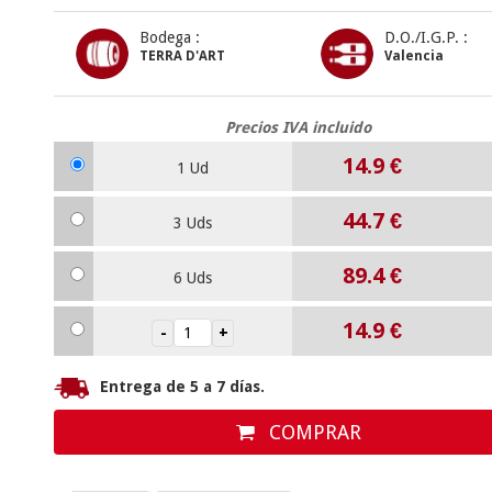
Bodega :
D.O./I.G.P. :
TERRA D'ART
Valencia
Precios IVA incluido
14.9
€
1 Ud
44.7
€
3 Uds
89.4
€
6 Uds
14.9
€
Entrega de 5 a 7 días.
COMPRAR