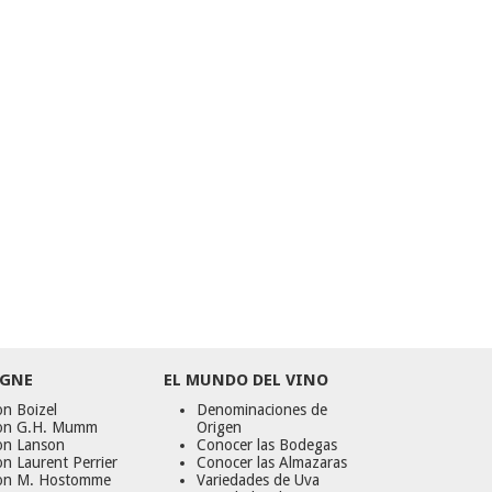
GNE
EL MUNDO DEL VINO
n Boizel
Denominaciones de
on G.H. Mumm
Origen
on Lanson
Conocer las Bodegas
n Laurent Perrier
Conocer las Almazaras
on M. Hostomme
Variedades de Uva