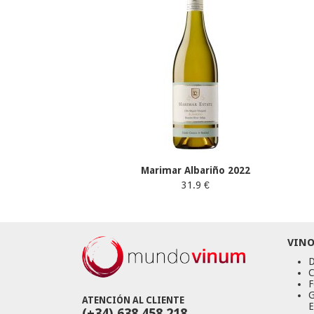
Marimar Albariño 2022
31.9 €
VINO
D
C
F
G
ATENCIÓN AL CLIENTE
E
(+34) 638 458 218