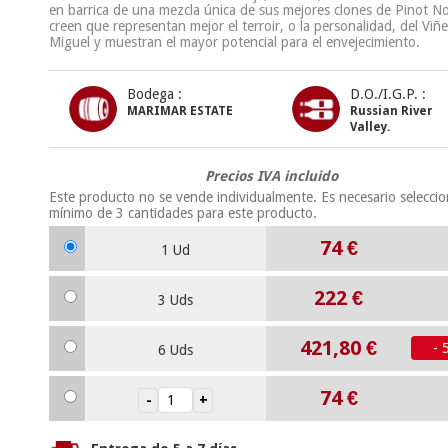
en barrica de una mezcla única de sus mejores clones de Pinot No
creen que representan mejor el terroir, o la personalidad, del Vi
Miguel y muestran el mayor potencial para el envejecimiento.
Bodega :
D.O./I.G.P. :
MARIMAR ESTATE
Russian River
Valley.
Precios IVA incluido
Este producto no se vende individualmente. Es necesario selecci
mínimo de
3
cantidades para este producto.
74
€
1 Ud
222
€
3 Uds
421,80 €
- 
6 Uds
74
€