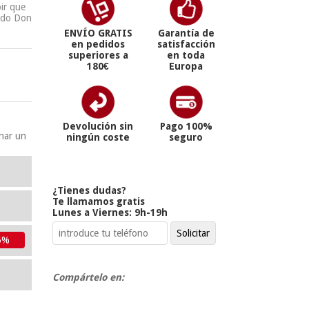
ir que
ñedo Don
ENVÍO GRATIS
Garantía de
en pedidos
satisfacción
superiores a
en toda
180€
Europa
Devolución sin
Pago 100%
onar un
ningún coste
seguro
¿Tienes dudas?
Te llamamos gratis
Lunes a Viernes: 9h-19h
5%
Compártelo en: