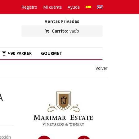
Registro
Mi cuenta
Ayuda
Ventas Privadas
Carrito:
vacío
+90 PARKER
GOURMET
Volver
A
ección