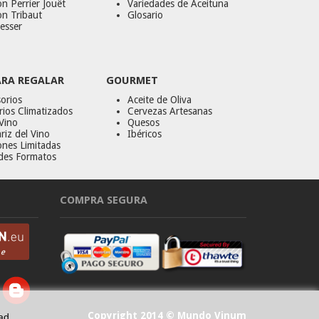
n Perrier Jouët
Variedades de Aceituna
on Tribaut
Glosario
esser
ARA REGALAR
GOURMET
orios
Aceite de Oliva
ios Climatizados
Cervezas Artesanas
Vino
Quesos
riz del Vino
Ibéricos
ones Limitadas
des Formatos
COMPRA SEGURA
Copyright 2014 © Mundo Vinum
ad.