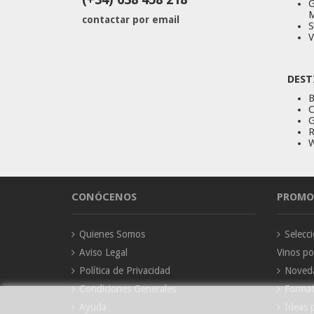
G
M
contactar por email
S
V
DEST
B
C
G
R
W
CONÓCENOS
PROMO
Quienes Somos
Selec
Aviso Legal
Vinos p
Política de Privacidad
Noved
Condiciones Generales
Forma
Ayuda
Ideas 