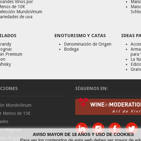
randes Vinos por
Maiso
enos de 10€
Mais
elección MundoVinum
Schlo
ariedades de uva
ILADOS
ENOTURISMO Y CATAS
IDEAS P
randy
Denominación de Origen
Acces
ognac
Bodega
Armar
in Premium
para 
on
La Na
hisky
Edici
Gran
CIONES
SÍGUENOS EN:
ción MundoVinum
or Menos de 15€
ades
to Mágnum
AVISO MAYOR DE 18 AÑOS Y USO DE COOKIES
para Regalar
Para ver los contenidos de esta web debes ser mayor de ed