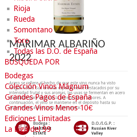
Rioja
Rueda
Somontano
Toro
MARIMAR ALBARIÑO
Todas las D.O. de España
2022
BÚSQUEDA POR
Bodegas
Acero se refiere al hecho de que este vino nunca ha visto
Colección Vinos Mágnum
ningún roble. Sus aromas especialmente destacados por su
intensidad frutal y sus aromas, las uvas se fermentan en acero
Grandes Pagos de España
inoxidable para capturar la pureza de los sabores. A
continuación, el vino se mantiene en el depósito hasta su
Grandes Vinos Menos 10€
embotellado a principios de primavera.
Ediciones Limitadas
Bodega :
D.O./I.G.P. :
La Liga del 99
MARIMAR
Russian River
ESTATE
Valley