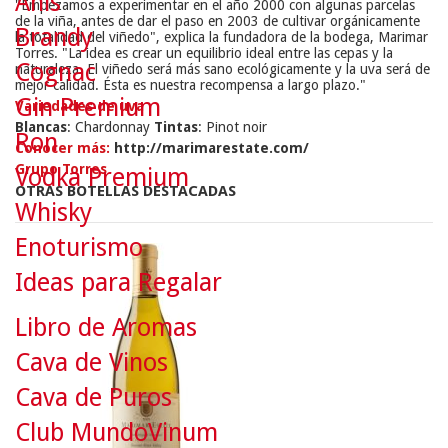
Anís
"Empezamos a experimentar en el año 2000 con algunas parcelas
de la viña, antes de dar el paso en 2003 de cultivar orgánicamente
Brandy
la totalidad del viñedo", explica la fundadora de la bodega, Marimar
Torres. "La idea es crear un equilibrio ideal entre las cepas y la
Cognac
naturaleza. El viñedo será más sano ecológicamente y la uva será de
mejor calidad. Ésta es nuestra recompensa a largo plazo."
Gin Premium
Variedades de uva
Blancas
: Chardonnay
Tintas
: Pinot noir
Ron
Conocer más:
http://marimarestate.com/
Grupo Torres
Vodka Premium
OTRAS BOTELLAS DESTACADAS
Whisky
Enoturismo
Ideas para Regalar
Libro de Aromas
Cava de Vinos
Cava de Puros
Club MundoVinum