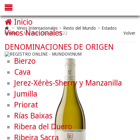
Inicio
>
Vinos Internacionales
>
Resto del Mundo
>
Estados
Vinos Nacionales
Unidos
>
Marimar Albariño 2022
Volver
DENOMINACIONES DE ORIGEN
Bierzo
Cava
Jerez-Xérès-Sherry y Manzanilla
Jumilla
Priorat
Rías Baixas
Ribera del Duero
Ribeira Sacra