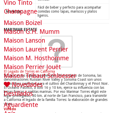
Vino Tinto
Fácil de beber y perfecto para acompañar
Champagne
Maridaje:
comidas como tapas, mariscos y platos
ligeros.
Maison Boizel
MARIMAR ESTATE
Maison G.H. Mumm
Maison Lanson
Maison Laurent Perrier
Maison M. Hosthomme
Maison Perrier Jouët
El Legado de Torres en California
Maison Tribaut Schloesser
Situada en las colinas occidentales del Condado de Sonoma, las
denominaciones Russian River Valley y Sonoma Coast son unos
Novedades
microclimas perfectos para el cultivo del Chardonnay y el Pinot Noir.
El Océano Pacífico, a sólo 16 y 10 km, ejerce su influencia con las
brisas frescas y nieblas marinas. Por eso Marimar Torres eligió este
Destilados
lugar privilegiado, 80 km. al norte de San Francisco, para transmitir
a California el legado de la familia Torres: la elaboración de grandes
Aguardiente
vinos.
Viñedo