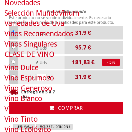
Novedades
Selección MundoVinum
Precios IVA incluido
Este producto no se vende individualmente. Es necesario
Variedades de Uva
seleccionar un mínimo de
3
cantidades para este producto.
31.9
€
Vinos Recomendados
1 Ud
Vinos Singulares
95.7
€
3 Uds
CLASE DE VINO
181,83 €
- 5%
6 Uds
Vino Dulce
31.9
€
Vino Espumoso
Vino Generoso
Entrega de 5 a 7
Vino Blanco
días.
Vino Rosado
COMPRAR
Vino Tinto
Vino Ecológico
LEER MAS...
ESCRIBE TU OPINIÓN !