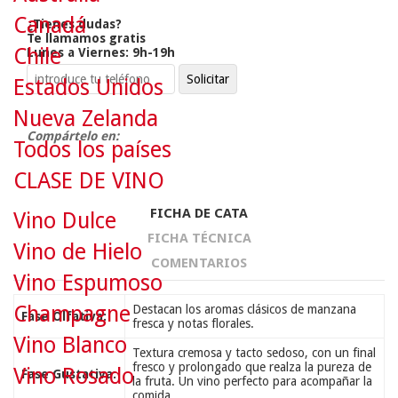
Canadá
¿Tienes dudas?
Te llamamos gratis
Chile
Lunes a Viernes: 9h-19h
Estados Unidos
Nueva Zelanda
Compártelo en:
Todos los países
CLASE DE VINO
FICHA DE CATA
Vino Dulce
FICHA TÉCNICA
Vino de Hielo
COMENTARIOS
Vino Espumoso
Champagne
Destacan los aromas clásicos de manzana
Fase Olfativa:
fresca y notas florales.
Vino Blanco
Textura cremosa y tacto sedoso, con un final
fresco y prolongado que realza la pureza de
Vino Rosado
Fase Gustativa:
la fruta. Un vino perfecto para acompañar la
comida.