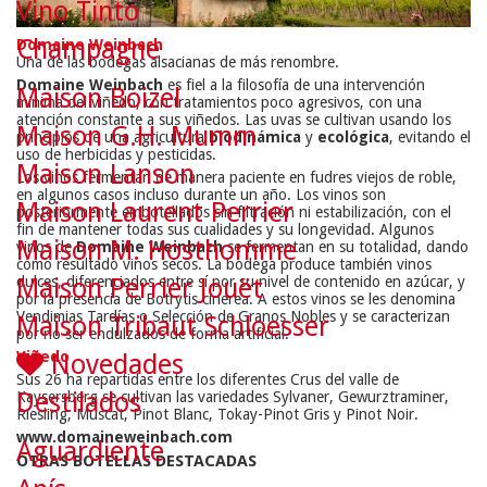
Vino Tinto
Champagne
Domaine Weinbach
Una de las bodegas alsacianas de más renombre.
Domaine Weinbach
es fiel a la filosofía de una intervención
Maison Boizel
mínima del viñedo, con tratamientos poco agresivos, con una
atención constante a sus viñedos. Las uvas se cultivan usando los
Maison G.H. Mumm
principios de una agricultura
biodinámica
y
ecológica
, evitando el
uso de herbicidas y pesticidas.
Maison Lanson
Los vinos fermentan de manera paciente en fudres viejos de roble,
en algunos casos incluso durante un año. Los vinos son
Maison Laurent Perrier
posteriormente embotellados sin filtración ni estabilización, con el
fin de mantener todas sus cualidades y su longevidad. Algunos
Maison M. Hosthomme
vinos de
Domaine Weinbach
se fermentan en su totalidad, dando
como resultado vinos secos. La bodega produce también vinos
dulces, diferenciados entre sí por su nivel de contenido en azúcar, y
Maison Perrier Jouët
por la presencia de Botrytis cinerea. A estos vinos se les denomina
Vendimias Tardías o Selección de Granos Nobles y se caracterizan
Maison Tribaut Schloesser
por no ser endulzados de forma artificial.
Viñedo
Novedades
Sus 26 ha repartidas entre los diferentes Crus del valle de
Destilados
Kaysersberg se cultivan las variedades Sylvaner, Gewurztraminer,
Riesling, Muscat, Pinot Blanc, Tokay-Pinot Gris y Pinot Noir.
www.domaineweinbach.com
Aguardiente
OTRAS BOTELLAS DESTACADAS