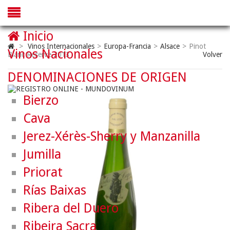
Inicio
>
Vinos Internacionales
>
Europa-Francia
>
Alsace
>
Pinot
Vinos Nacionales
Blanc Reserve 2013
Volver
DENOMINACIONES DE ORIGEN
Bierzo
Cava
Jerez-Xérès-Sherry y Manzanilla
Jumilla
Priorat
Rías Baixas
Ribera del Duero
Ribeira Sacra