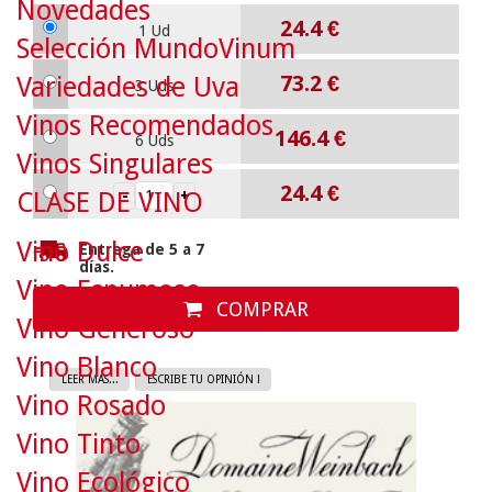
Novedades
24.4
€
1 Ud
Selección MundoVinum
73.2
€
Variedades de Uva
3 Uds
Vinos Recomendados
146.4
€
6 Uds
Vinos Singulares
24.4
€
CLASE DE VINO
Vino Dulce
Entrega de 5 a 7
días.
Vino Espumoso
COMPRAR
Vino Generoso
Vino Blanco
LEER MAS...
ESCRIBE TU OPINIÓN !
Vino Rosado
Vino Tinto
Vino Ecológico