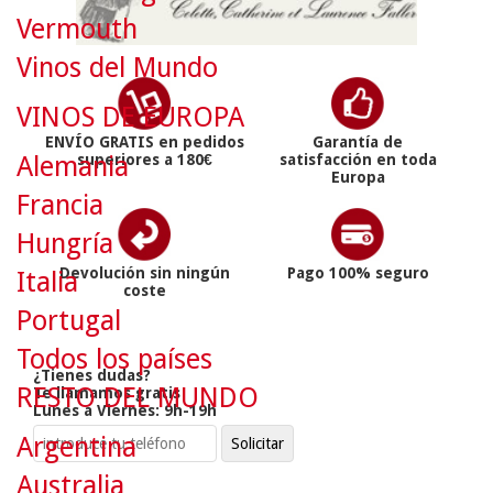
Vermouth
Vinos del Mundo
VINOS DE EUROPA
ENVÍO GRATIS en pedidos
Garantía de
Alemania
superiores a 180€
satisfacción en toda
Europa
Francia
Hungría
Devolución sin ningún
Pago 100% seguro
Italia
coste
Portugal
Todos los países
¿Tienes dudas?
RESTO DEL MUNDO
Te llamamos gratis
Lunes a Viernes: 9h-19h
Argentina
Australia