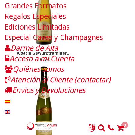
Grandes Formatos
Regalos Especiales
Ediciones Limitadas
Especial Cavas y Champagnes
Darme de Alta
Alsacia Gewurztraminer...
Acceso a mi Cuenta
36.5 €
Quiénes somos
Atención al Cliente (contactar)
Envíos y Devoluciones
0