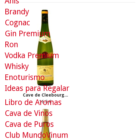
Anís
Brandy
Cognac
Gin Premium
Ron
Vodka Premium
Whisky
Enoturismo
Ideas para Regalar
Cave de Cleebourg...
Libro de Aromas
16.5 €
Cava de Vinos
Cava de Puros
Club MundoVinum