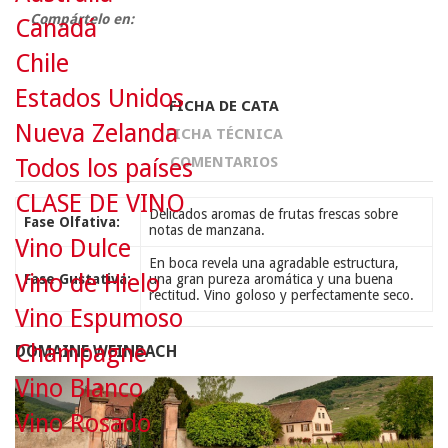
Compártelo en:
Canadá
Chile
Estados Unidos
FICHA DE CATA
Nueva Zelanda
FICHA TÉCNICA
COMENTARIOS
Todos los países
CLASE DE VINO
Delicados aromas de frutas frescas sobre
Fase Olfativa:
notas de manzana.
Vino Dulce
En boca revela una agradable estructura,
Vino de Hielo
Fase Gustativa:
una gran pureza aromática y una buena
rectitud. Vino goloso y perfectamente seco.
Vino Espumoso
Champagne
DOMAINE WEINBACH
Vino Blanco
Vino Rosado