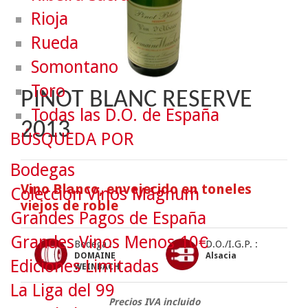
Rioja
Rueda
Somontano
Toro
PINOT BLANC RESERVE
Todas las D.O. de España
2013
BÚSQUEDA POR
Bodegas
Vino Blanco, envejecido en toneles
Colección Vinos Mágnum
viejos de roble
Grandes Pagos de España
Grandes Vinos Menos 10€
Bodega :
D.O./I.G.P. :
DOMAINE
Alsacia
Ediciones Limitadas
WEINBACH
La Liga del 99
Precios IVA incluido