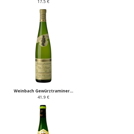
17.5 €
Weinbach Gewürztraminer...
41.9 €