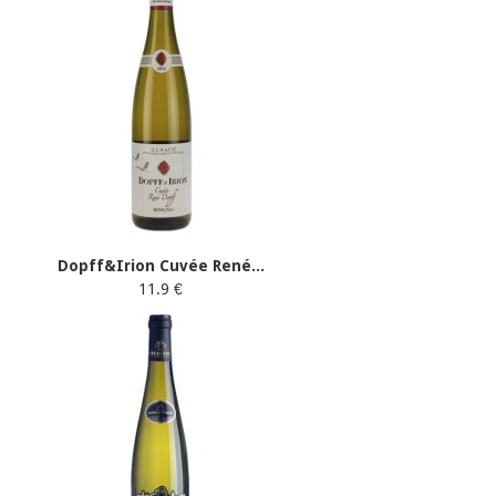
Dopff&Irion Cuvée René...
11.9 €