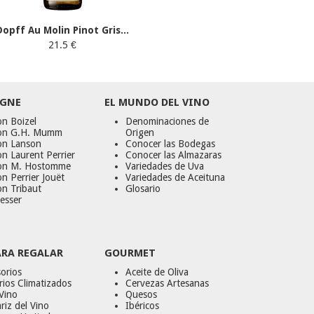
Dopff Au Molin Pinot Gris...
21.5 €
GNE
EL MUNDO DEL VINO
n Boizel
Denominaciones de
on G.H. Mumm
Origen
on Lanson
Conocer las Bodegas
n Laurent Perrier
Conocer las Almazaras
on M. Hostomme
Variedades de Uva
n Perrier Jouët
Variedades de Aceituna
on Tribaut
Glosario
esser
ARA REGALAR
GOURMET
orios
Aceite de Oliva
ios Climatizados
Cervezas Artesanas
Vino
Quesos
riz del Vino
Ibéricos