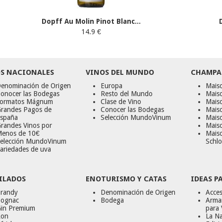
Dopff Au Molin Pinot Blanc...
14.9 €
S NACIONALES
VINOS DEL MUNDO
CHAMPA
enominación de Origen
Europa
Maiso
onocer las Bodegas
Resto del Mundo
Mais
ormatos Mágnum
Clase de Vino
Mais
randes Pagos de
Conocer las Bodegas
Maiso
spaña
Selección MundoVinum
Mais
randes Vinos por
Maiso
enos de 10€
Mais
elección MundoVinum
Schlo
ariedades de uva
ILADOS
ENOTURISMO Y CATAS
IDEAS P
randy
Denominación de Origen
Acces
ognac
Bodega
Armar
in Premium
para 
on
La Na