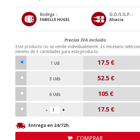
Bodega :
D.O./I.G.P. :
FAMILLE HUGEL
Alsacia
Precios IVA incluido
Este producto no se vende individualmente. Es necesario selecci
mínimo de
3
cantidades para este producto.
17.5
€
1 Ud
52.5
€
3 Uds
105
€
6 Uds
17.5
€
Entrega en 24/72h.
COMPRAR