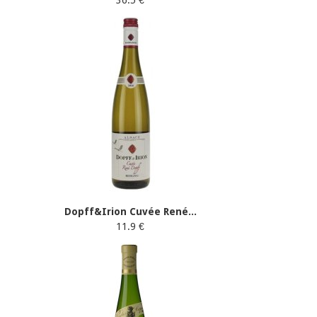
36.5 €
Dopff&Irion Cuvée René...
11.9 €