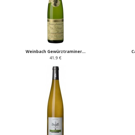
Weinbach Gewürztraminer...
C
41.9 €