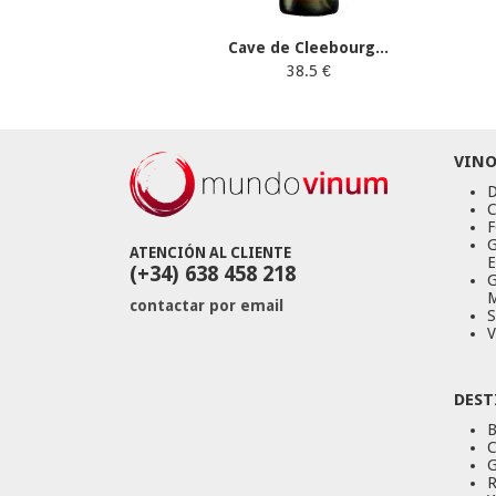
Cave de Cleebourg...
38.5 €
VINO
D
C
F
G
ATENCIÓN AL CLIENTE
E
(+34) 638 458 218
G
M
contactar por email
S
V
DEST
B
C
G
R