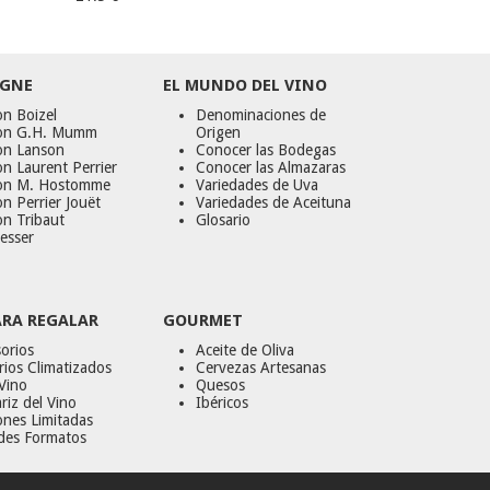
GNE
EL MUNDO DEL VINO
n Boizel
Denominaciones de
on G.H. Mumm
Origen
on Lanson
Conocer las Bodegas
n Laurent Perrier
Conocer las Almazaras
on M. Hostomme
Variedades de Uva
n Perrier Jouët
Variedades de Aceituna
on Tribaut
Glosario
esser
ARA REGALAR
GOURMET
orios
Aceite de Oliva
ios Climatizados
Cervezas Artesanas
Vino
Quesos
riz del Vino
Ibéricos
ones Limitadas
des Formatos