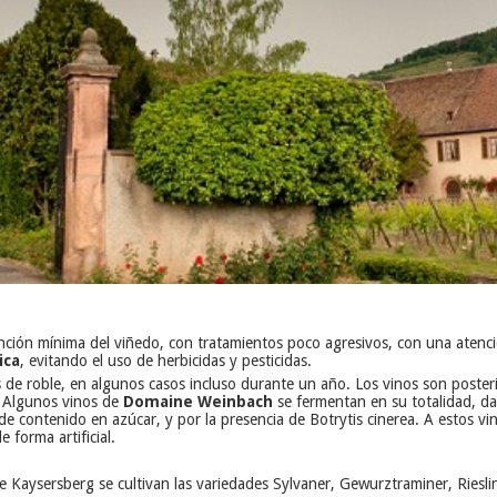
rvención mínima del viñedo, con tratamientos poco agresivos, con una aten
ica
, evitando el uso de herbicidas y pesticidas.
de roble, en algunos casos incluso durante un año. Los vinos son posterio
. Algunos vinos de
Domaine Weinbach
se fermentan en su totalidad, d
 de contenido en azúcar, y por la presencia de Botrytis cinerea. A estos v
 forma artificial.
de Kaysersberg se cultivan las variedades Sylvaner, Gewurztraminer, Riesl