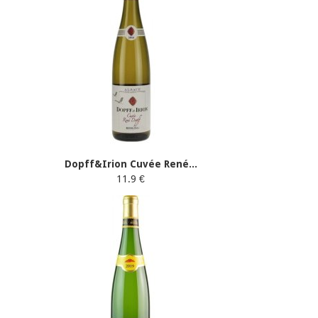
Dopff&Irion Cuvée René...
11.9 €