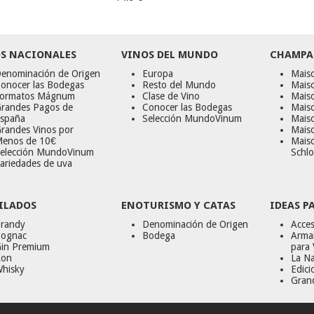
S NACIONALES
VINOS DEL MUNDO
CHAMPA
enominación de Origen
Europa
Maiso
onocer las Bodegas
Resto del Mundo
Mais
ormatos Mágnum
Clase de Vino
Mais
randes Pagos de
Conocer las Bodegas
Maiso
spaña
Selección MundoVinum
Mais
randes Vinos por
Maiso
enos de 10€
Mais
elección MundoVinum
Schlo
ariedades de uva
ILADOS
ENOTURISMO Y CATAS
IDEAS P
randy
Denominación de Origen
Acces
ognac
Bodega
Armar
in Premium
para 
on
La Na
hisky
Edici
Gran