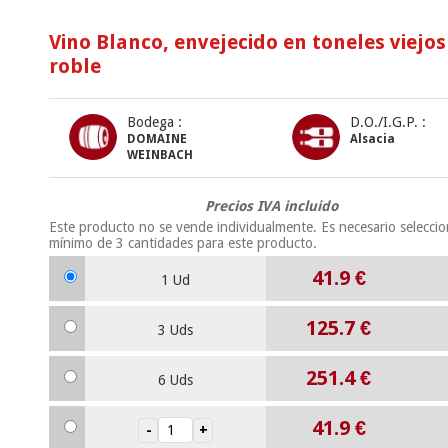
Vino Blanco, envejecido en toneles viejos
roble
Bodega :
D.O./I.G.P. :
DOMAINE
Alsacia
WEINBACH
Precios IVA incluido
Este producto no se vende individualmente. Es necesario selecci
mínimo de
3
cantidades para este producto.
41.9
€
1 Ud
125.7
€
3 Uds
251.4
€
6 Uds
41.9
€