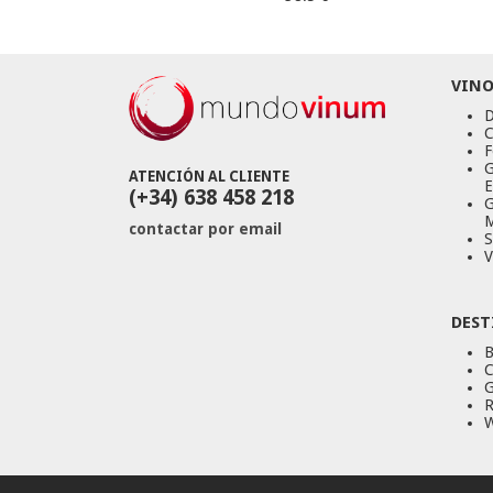
VINO
D
C
F
G
ATENCIÓN AL CLIENTE
E
(+34) 638 458 218
G
M
contactar por email
S
V
DEST
B
C
G
R
W