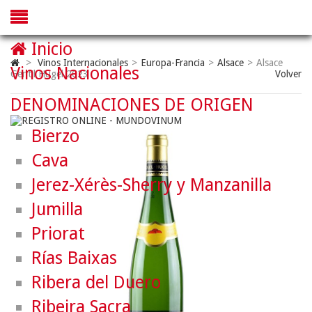
Inicio
>
Vinos Internacionales
>
Europa-Francia
>
Alsace
>
Alsace
Vinos Nacionales
Gentil Hugel 2023
Volver
DENOMINACIONES DE ORIGEN
Bierzo
Cava
Jerez-Xérès-Sherry y Manzanilla
Jumilla
Priorat
Rías Baixas
Ribera del Duero
Ribeira Sacra