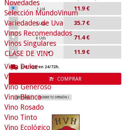
Novedades
11.9
€
1 Ud
Selección MundoVinum
Variedades de Uva
35.7
€
3 Uds
Vinos Recomendados
71.4
€
6 Uds
Vinos Singulares
11.9
€
CLASE DE VINO
Vino Dulce
Entrega en 24/72h.
Vino Espumoso
COMPRAR
Vino Generoso
Vino Blanco
LEER MAS...
ESCRIBE TU OPINIÓN !
Vino Rosado
Vino Tinto
Vino Ecológico