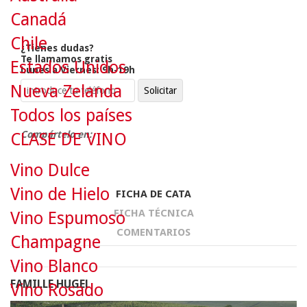
Canadá
Chile
¿Tienes dudas?
Te llamamos gratis
Estados Unidos
Lunes a Viernes: 9h-19h
Nueva Zelanda
Todos los países
Compártelo en:
CLASE DE VINO
Vino Dulce
Vino de Hielo
FICHA DE CATA
FICHA TÉCNICA
Vino Espumoso
COMENTARIOS
Champagne
Vino Blanco
FAMILLE HUGEL
Vino Rosado