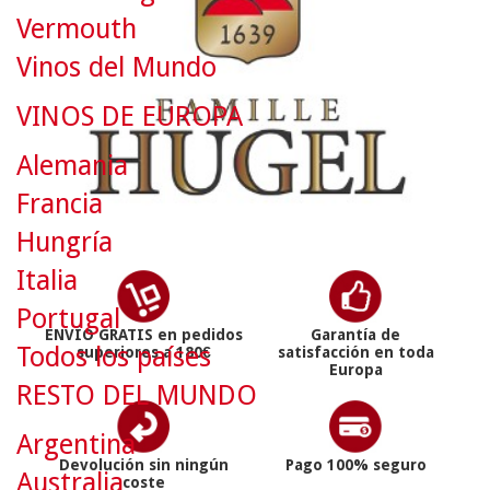
Vermouth
Vinos del Mundo
VINOS DE EUROPA
Alemania
Francia
Hungría
Italia
Portugal
ENVÍO GRATIS en pedidos
Garantía de
Todos los países
superiores a 180€
satisfacción en toda
Europa
RESTO DEL MUNDO
Argentina
Devolución sin ningún
Pago 100% seguro
Australia
coste