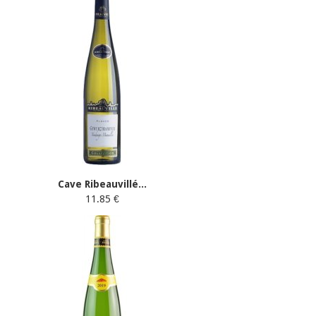
Cave Ribeauvillé...
11.85 €