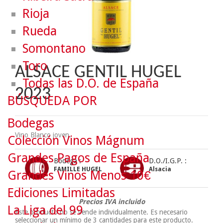
Rioja
Rueda
Somontano
Toro
ALSACE GENTIL HUGEL
Todas las D.O. de España
2023
BÚSQUEDA POR
Bodegas
Vino Blanco joven.
Colección Vinos Mágnum
Grandes Pagos de España
Bodega :
D.O./I.G.P. :
FAMILLE HUGEL
Alsacia
Grandes Vinos Menos 10€
Ediciones Limitadas
Precios IVA incluido
La Liga del 99
Este producto no se vende individualmente. Es necesario
seleccionar un mínimo de
3
cantidades para este producto.