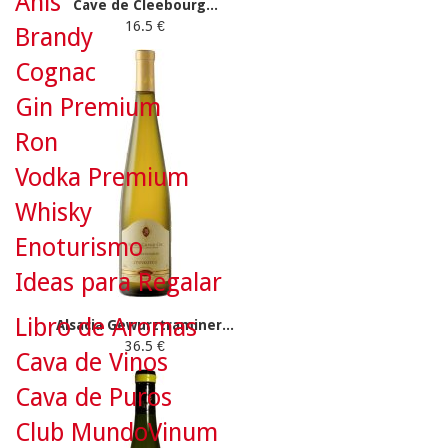
Anís
Cave de Cleebourg...
16.5 €
Brandy
Cognac
Gin Premium
Ron
Vodka Premium
Whisky
Enoturismo
Ideas para Regalar
Libro de Aromas
Alsacia Gewurztraminer...
36.5 €
Cava de Vinos
Cava de Puros
Club MundoVinum