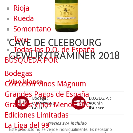
Rioja
Rueda
Somontano
Toro
CAVE DE CLEEBOURG
Todas las D.O. de España
GEWÜRZTRAMINER 2018
BÚSQUEDA POR
Bodegas
Vino blanco
Colección Vinos Mágnum
Grandes Pagos de España
Bodega :
D.O./I.G.P. :
Grandes Vinos Menos 10€
CHAMPAGNE
AOC vin
LALLIER
d’Alsace.
Ediciones Limitadas
Precios IVA incluido
La Liga del 99
Este producto no se vende individualmente. Es necesario