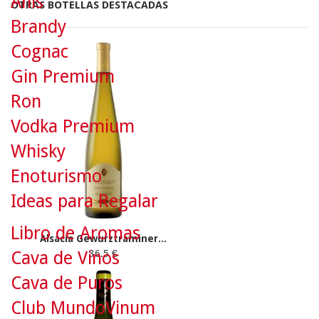
Anís
OTRAS BOTELLAS DESTACADAS
Brandy
Cognac
Gin Premium
Ron
Vodka Premium
Whisky
Enoturismo
Ideas para Regalar
Libro de Aromas
Alsacia Gewurztraminer...
Cava de Vinos
36.5 €
Cava de Puros
Club MundoVinum