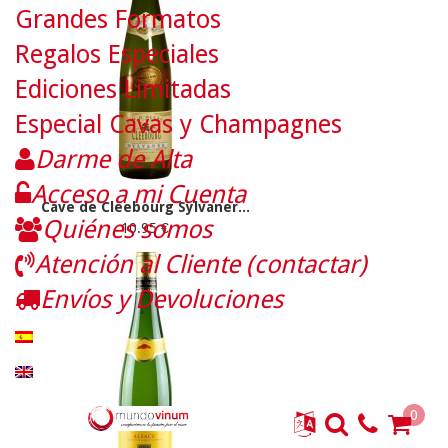
Grandes Formatos
Regalos Especiales
Ediciones Limitadas
Especial Cavas y Champagnes
Darme de Alta
Acceso a mi Cuenta
Cave de Cleebourg Sylvaner...
Quiénes somos
10.95 €
Atención al Cliente (contactar)
Envíos y Devoluciones
0