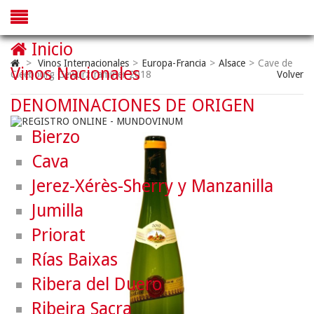
Inicio
>
Vinos Internacionales
>
Europa-Francia
>
Alsace
>
Cave de
Vinos Nacionales
Cleebourg Gewürztraminer 2018
Volver
DENOMINACIONES DE ORIGEN
Bierzo
Cava
Jerez-Xérès-Sherry y Manzanilla
Jumilla
Priorat
Rías Baixas
Ribera del Duero
Ribeira Sacra