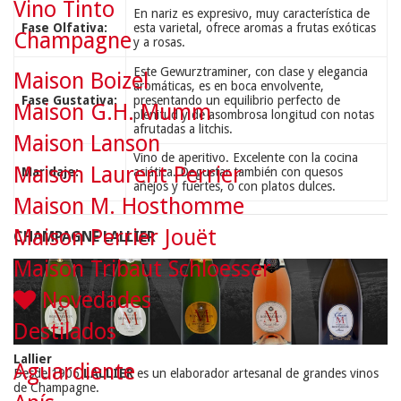
Vino Tinto
En nariz es expresivo, muy característica de
Fase Olfativa:
esta varietal, ofrece aromas a frutas exóticas
Champagne
y a rosas.
Este Gewurztraminer, con clase y elegancia
Maison Boizel
aromáticas, es en boca envolvente,
Fase Gustativa:
presentando un equilibrio perfecto de
Maison G.H. Mumm
plenitud y de asombrosa longitud con notas
afrutadas a litchis.
Maison Lanson
Vino de aperitivo. Excelente con la cocina
Maison Laurent Perrier
Maridaje:
asiática. Degustar también con quesos
añejos y fuertes, o con platos dulces.
Maison M. Hosthomme
Maison Perrier Jouët
CHAMPAGNE LALLIER
Maison Tribaut Schloesser
Novedades
Destilados
Lallier
Aguardiente
Desde 1906
LALLIER
es un elaborador artesanal de grandes vinos
de Champagne.