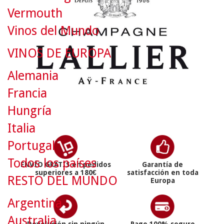
Vermouth
Vinos del Mundo
VINOS DE EUROPA
Alemania
Francia
Hungría
Italia
Portugal
Todos los países
ENVÍO GRATIS en pedidos
Garantía de
superiores a 180€
satisfacción en toda
RESTO DEL MUNDO
Europa
Argentina
Australia