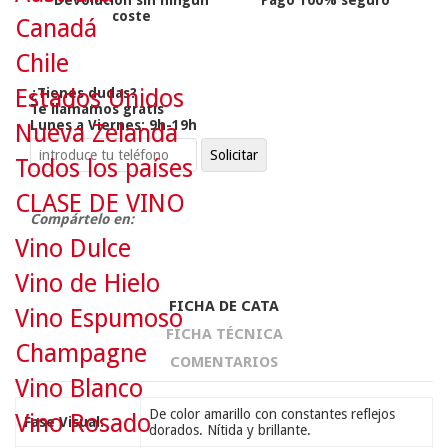
Devolución sin ningún
Pago 100% seguro
coste
Canadá
Chile
Estados Unidos
¿Tienes dudas?
Te llamamos gratis
Lunes a Viernes: 9h-19h
Nueva Zelanda
Todos los países
CLASE DE VINO
Compártelo en:
Vino Dulce
Vino de Hielo
FICHA DE CATA
Vino Espumoso
FICHA TÉCNICA
Champagne
COMENTARIOS
Vino Blanco
De color amarillo con constantes reflejos
Vino Rosado
Fase Visual:
dorados. Nítida y brillante.