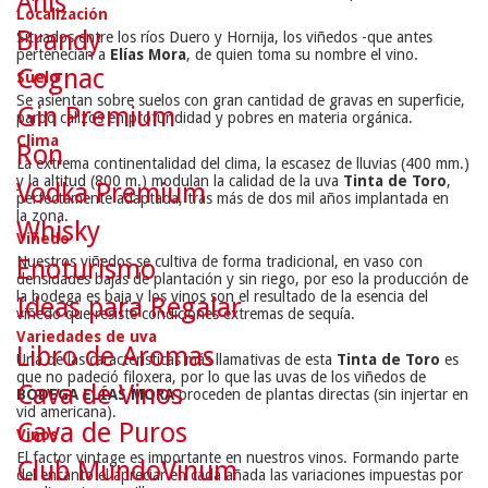
Anís
Localización
Brandy
Situados entre los ríos Duero y Hornija, los viñedos -que antes
pertenecían a
Elías Mora
, de quien toma su nombre el vino.
Cognac
Suelo
Se asientan sobre suelos con gran cantidad de gravas en superficie,
Gin Premium
pardo calizos en profundidad y pobres en materia orgánica.
Clima
Ron
La extrema continentalidad del clima, la escasez de lluvias (400 mm.)
y la altitud (800 m.) modulan la calidad de la uva
Tinta de Toro
,
Vodka Premium
perfectamente adaptada, tras más de dos mil años implantada en
la zona.
Whisky
Viñedo
Nuestros viñedos se cultiva de forma tradicional, en vaso con
Enoturismo
densidades bajas de plantación y sin riego, por eso la producción de
la bodega es baja y los vinos son el resultado de la esencia del
Ideas para Regalar
viñedo que resiste condiciones extremas de sequía.
Variedades de uva
Libro de Aromas
Una de las características más llamativas de esta
Tinta de Toro
es
que no padeció filoxera, por lo que las uvas de los viñedos de
Cava de Vinos
BODEGA ELÍAS MORA
proceden de plantas directas (sin injertar en
vid americana).
Cava de Puros
Vinos
El factor vintage es importante en nuestros vinos. Formando parte
Club MundoVinum
del encanto el apreciar en cada añada las variaciones impuestas por