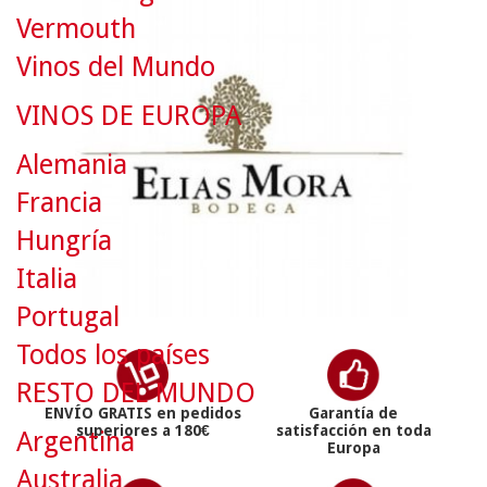
Vermouth
Vinos del Mundo
VINOS DE EUROPA
Alemania
Francia
Hungría
Italia
Portugal
Todos los países
RESTO DEL MUNDO
ENVÍO GRATIS en pedidos
Garantía de
superiores a 180€
satisfacción en toda
Argentina
Europa
Australia