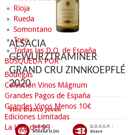
Rioja
Rueda
Somontano
Toro
ALSACIA
Todas las D.O. de España
GEWURZTRAMINER
BÚSQUEDA POR
GRAND CRU ZINNKOEPFLÉ
Bodegas
2020
Colección Vinos Mágnum
Grandes Pagos de España
Grandes Vinos Menos 10€
Vino Blanco Joven
Ediciones Limitadas
La Liga del 99
Bodega :
D.O./I.G.P. :
BODEGA ELÍAS
Alsace