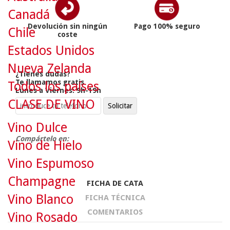
Canadá
Devolución sin ningún
Pago 100% seguro
Chile
coste
Estados Unidos
Nueva Zelanda
¿Tienes dudas?
Te llamamos gratis
Todos los países
Lunes a Viernes: 9h-19h
CLASE DE VINO
Vino Dulce
Compártelo en:
Vino de Hielo
Vino Espumoso
Champagne
FICHA DE CATA
Vino Blanco
FICHA TÉCNICA
COMENTARIOS
Vino Rosado