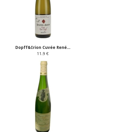
Dopff&Irion Cuvée René...
11.9 €