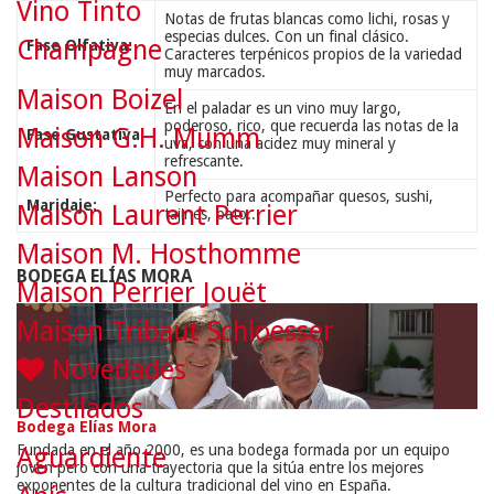
Vino Tinto
Notas de frutas blancas como lichi, rosas y
especias dulces. Con un final clásico.
Champagne
Fase Olfativa:
Caracteres terpénicos propios de la variedad
muy marcados.
Maison Boizel
En el paladar es un vino muy largo,
poderoso, rico, que recuerda las notas de la
Maison G.H. Mumm
Fase Gustativa:
uva, con una acidez muy mineral y
refrescante.
Maison Lanson
Perfecto para acompañar quesos, sushi,
Maridaje:
Maison Laurent Perrier
tajines, pato...
Maison M. Hosthomme
BODEGA ELÍAS MORA
Maison Perrier Jouët
Maison Tribaut Schloesser
Novedades
Destilados
Bodega Elías Mora
Fundada en el año 2000, es una bodega formada por un equipo
Aguardiente
joven pero con una trayectoria que la sitúa entre los mejores
exponentes de la cultura tradicional del vino en España.