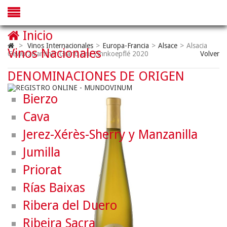
Inicio
>
Vinos Internacionales
>
Europa-Francia
>
Alsace
>
Alsacia
Vinos Nacionales
Gewurztraminer Grand Cru Zinnkoepflé 2020
Volver
DENOMINACIONES DE ORIGEN
Bierzo
Cava
Jerez-Xérès-Sherry y Manzanilla
Jumilla
Priorat
Rías Baixas
Ribera del Duero
Ribeira Sacra