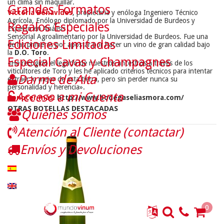
un clima sin maquillar.
Grandes Formatos
Victoria Benavides
, propietaria y enóloga Ingeniero Técnico
Agrícola, Enólogo diplomado por la Universidad de Burdeos y
Regalos Especiales
Experto en Análisis
Sensorial Agroalimentario por la Universidad de Burdeos. Fue una
Ediciones Limitadas
de las primeras por apostar por hacer un vino de gran calidad bajo
la
D.O. Toro
.
Especial Cavas y Champagnes
«He recogido el legado de nuestros ancestros a través de los
viticultores de Toro y les he aplicado criterios técnicos para intentar
Darme de Alta
extraer lo mejor de esta tierra, pero sin perder nunca su
personalidad y herencia».
Acceso a mi Cuenta
Conocer más:
http://www.bodegaseliasmora.com/
OTRAS BOTELLAS DESTACADAS
Quiénes somos
Atención al Cliente (contactar)
Envíos y Devoluciones
0