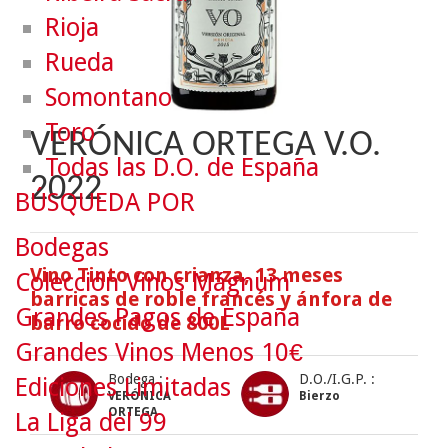
Rioja
Rueda
Somontano
Toro
VERÓNICA ORTEGA V.O.
Todas las D.O. de España
2022
BÚSQUEDA POR
Bodegas
Vino Tinto con crianza, 13 meses
Colección Vinos Mágnum
barricas de roble francés y ánfora de
Grandes Pagos de España
barro cocido de 800L
Grandes Vinos Menos 10€
Bodega :
D.O./I.G.P. :
Ediciones Limitadas
VERÓNICA
Bierzo
ORTEGA
La Liga del 99