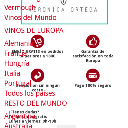
Vermouth
Vinos del Mundo
VINOS DE EUROPA
Alemania
Francia
ENVÍO GRATIS en pedidos
Garantía de
superiores a 180€
satisfacción en toda
Europa
Hungría
Italia
Portugal
Devolución sin ningún
Pago 100% seguro
coste
Todos los países
RESTO DEL MUNDO
¿Tienes dudas?
Argentina
Te llamamos gratis
Lunes a Viernes: 9h-19h
Australia