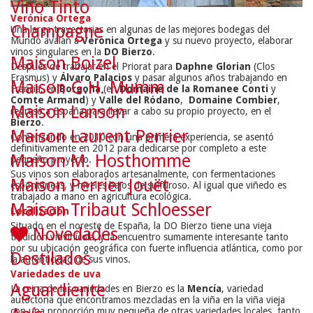
Vino Tinto
Verónica Ortega
Champagne
Una larga trayectorias en algunas de las mejores bodegas del
Mundo avalan a
Verónica Ortega
y su nuevo proyecto, elaborar
vinos singulares en la
DO Bierzo
.
Maison Boizel
Después de trabajar en el Priorat para
Daphne Glorian
(Clos
Erasmus) y
Álvaro Palacios
y pasar algunos años trabajando en
Maison G.H. Mumm
Francia, en
Borgoña
(en
Domaine de la Romanee Conti
y
Comte Armand
) y
Valle del Ródano
,
Domaine Combier
,
Maison Lanson
regresó a España para llevar a cabo su propio proyecto, en el
Bierzo
.
Maison Laurent Perrier
Comenzando en 2010 con una primera experiencia, se asentó
definitivamente en 2012 para dedicarse por completo a este
Maison M. Hosthomme
pequeño proyecto.
Sus vinos son elaborados artesanalmente, con fermentaciones
Maison Perrier Jouët
espontáneas, y niveles bajos de sulfuroso. Al igual que viñedo es
trabajado a mano en
agricultura ecológica
.
Maison Tribaut Schloesser
Localización
Situado en el noreste de España, la
DO Bierzo
tiene una vieja
Novedades
tradición vitivinícola, y la encuentro sumamente interesante tanto
por su ubicación geográfica con fuerte influencia atlántica, como por
Destilados
la autenticidad de sus vinos.
Variedades de uva
Aguardiente
La reina de las variedades en Bierzo es la
Mencía
, variedad
autoctona que encontramos mezcladas en la viña en la viña vieja
con una proporción muy pequeña de otras variedades locales, tanto