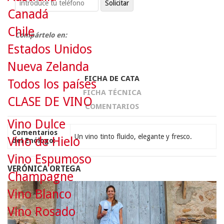
Canadá
Chile
Compártelo en:
Estados Unidos
Nueva Zelanda
FICHA DE CATA
Todos los países
FICHA TÉCNICA
CLASE DE VINO
COMENTARIOS
Vino Dulce
Comentarios
Un vino tinto fluido, elegante y fresco.
Vino de Hielo
del Enólogo:
Vino Espumoso
VERÓNICA ORTEGA
Champagne
Vino Blanco
Vino Rosado