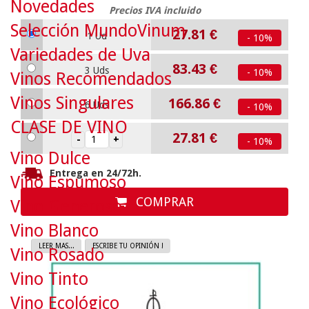
Novedades
Precios IVA incluido
Selección MundoVinum
27.81
€
1 Ud
- 10%
Variedades de Uva
83.43
€
3 Uds
- 10%
Vinos Recomendados
Vinos Singulares
166.86
€
6 Uds
- 10%
CLASE DE VINO
27.81
€
- 10%
Vino Dulce
Entrega en 24/72h.
Vino Espumoso
COMPRAR
Vino Generoso
Vino Blanco
LEER MAS...
ESCRIBE TU OPINIÓN !
Vino Rosado
Vino Tinto
Vino Ecológico