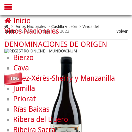
Inicio
>
Vinos Nacionales
>
Castilla y León
>
Vinos del
Vinos Nacionales
Bierzo
>
Verónica Ortega V.O. 2022
Volver
DENOMINACIONES DE ORIGEN
Bierzo
Cava
Jerez-Xérès-Sherry y Manzanilla
- 10%
Jumilla
Priorat
Rías Baixas
Ribera del Duero
Ribeira Sacra