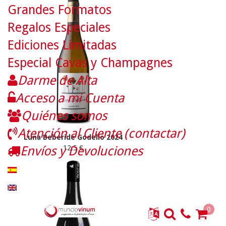
Grandes Formatos
Regalos Especiales
Ediciones Limitadas
Especial Cavas y Champagnes
Darme de Alta
Acceso a mi Cuenta
Quiénes somos
Atención al Cliente (contactar)
Luna Beberide Godello 2024
Envíos y Devoluciones
12.5 €
0