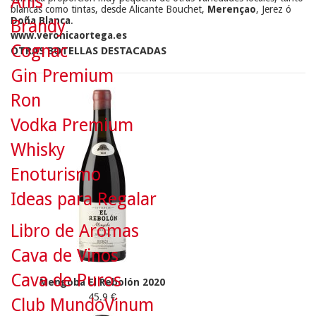
Anís
blancas como tintas, desde Alicante Bouchet,
Merençao
, Jerez ó
Doña Blanca
.
Brandy
www.veronicaortega.es
Cognac
OTRAS BOTELLAS DESTACADAS
Gin Premium
Ron
Vodka Premium
Whisky
Enoturismo
Ideas para Regalar
Libro de Aromas
Cava de Vinos
Cava de Puros
Mengoba El Rebolón 2020
45.9 €
Club MundoVinum